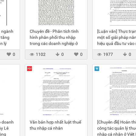
p ngành
Chuyên đề - Phân tích tình
[Luận văn] Thực trạ
 tăng
hình phân phối thu nhập
một số giải pháp nâ
n lý
trong các doanh nghiệp ở
hiệu quả đầu tư vào
ân đối
Việt Nam
cho người có thu nh
0
1102
0
0
1977
0
 thể tại
Bắc Từ
p doanh
Văn bản hợp nhất luật thuế
[Chuyên đề] Hoàn th
ầy Lê
thu nhập cá nhân
công tác quản lý thu
ông
nhập cá nhân ở Việ