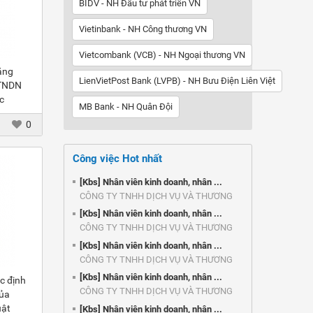
BIDV - NH Đầu tư phát triển VN
Vietinbank - NH Công thương VN
Vietcombank (VCB) - NH Ngoại thương VN
ăng
LienVietPost Bank (LVPB) - NH Bưu Điện Liên Việt
 TNDN
c
MB Bank - NH Quân Đội
ỉnh
0
Công việc Hot nhất
[Kbs] Nhân viên kinh doanh, nhân ...
CÔNG TY TNHH DỊCH VỤ VÀ THƯƠNG
MẠI ...
[Kbs] Nhân viên kinh doanh, nhân ...
CÔNG TY TNHH DỊCH VỤ VÀ THƯƠNG
MẠI ...
[Kbs] Nhân viên kinh doanh, nhân ...
CÔNG TY TNHH DỊCH VỤ VÀ THƯƠNG
MẠI ...
[Kbs] Nhân viên kinh doanh, nhân ...
c định
CÔNG TY TNHH DỊCH VỤ VÀ THƯƠNG
của
MẠI ...
uật
[Kbs] Nhân viên kinh doanh, nhân ...