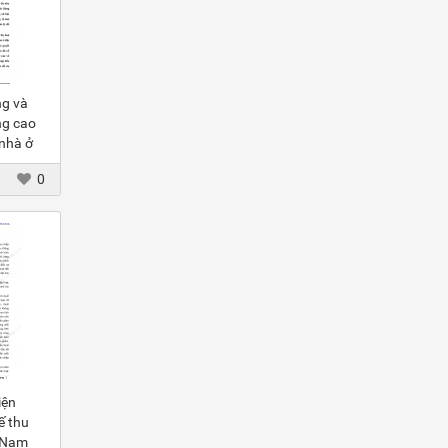
ng và
ng cao
 nhà ở
ập thấp
0
iện
ế thu
t Nam