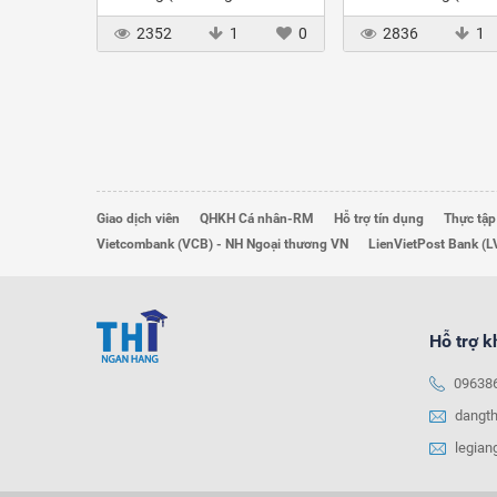
Thuế)
chức Thuế)
2352
1
0
2836
1
Giao dịch viên
QHKH Cá nhân-RM
Hỗ trợ tín dụng
Thực tập
Vietcombank (VCB) - NH Ngoại thương VN
LienVietPost Bank (L
Hỗ trợ 
09638
dangt
legia