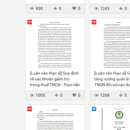
tỉnh Lạng Sơn
người mua có thu n
838
0
0
1243
0
trung bình trên địa 
Quận 8 TP HCM
[Luận văn thạc sĩ] Quy định
[Luận văn thạc sĩ] G
về các khoản giảm trừ
tăng cường quản lý
trong thuế TNCN - Thực tiễn
TNDN đối với các d
và kiến nghị hoàn thiện
nghiệp ngoài quốc 
1005
0
0
1268
0
tại Cục Thuế Thanh