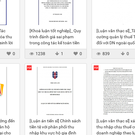
Tác
[Khoá luận tốt nghiệp]_ Quy
[Luận văn thạc sĩ]_T
óa thu
trình đánh giá sai phạm
cường quản lý thuế
inh lời
trong công tác kế toán tiền
đối với DN ngoài quố
lương ảnh hưởng đến thuế
doanh trên địa bàn t
0
1238
1
0
839
0
TNDN tại cty KH của cty
Lạng Sơn
KPMG
ưởng đến
[Luận án tiến sĩ] Chính sách
[Luận văn thạc sĩ] xá
căn hộ
tiền tệ với phân phối thu
thu nhập chịu thuế 
ại cho
nhập khu vực hộ gia đình
doanh nghiệp theo l