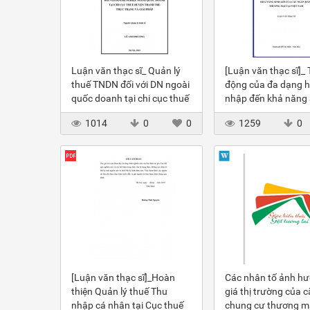
Luận văn thạc sĩ_ Quản lý
[Luận văn thạc sĩ]_ 
thuế TNDN đối với DN ngoài
động của đa dạng h
quốc doanh tại chi cục thuế
nhập đến khả năng s
huyện Thanh Trì
của các NHTM
1014
0
0
1259
0
[Luận văn thạc sĩ]_Hoàn
Các nhân tố ảnh h
thiện Quản lý thuế Thu
giá thị trường của 
nhập cá nhân tại Cục thuế
chung cư thương m