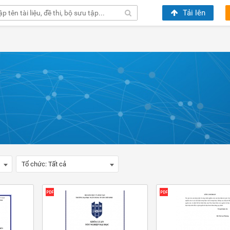
Tải lên
Tổ chức:
Tất cả