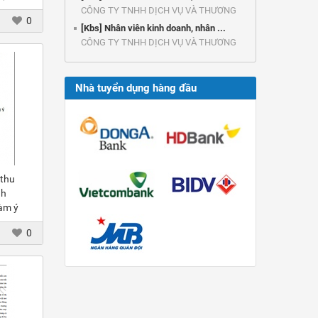
h
CÔNG TY TNHH DỊCH VỤ VÀ THƯƠNG
0
ại TP
MẠI ...
[Kbs] Nhân viên kinh doanh, nhân ...
CÔNG TY TNHH DỊCH VỤ VÀ THƯƠNG
MẠI ...
Nhà tuyển dụng hàng đầu
 thu
nh
àm ý
 Nam
0