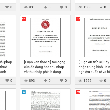
hập
Việt Nam Bằng chứng từ
thuế thu nhập doan
0
931
0
0
1306
0
bàn
mô hình DSGE
nghiệp và thực tiễn t
HCM
iải pháp
[Luận văn thạc sĩ] tác động
[Luận án tiến sĩ] Bẫy
 thuế
của đa dạng hoá thu nhập
nhập trung bình - Ki
oanh
và thu nhập phi tín dụng
nghiệm quốc tế và h
doanh
đến hiệu quả hoạt động
chính sách cho Việt
0
893
0
0
1555
0
 Hóa
kinh doanh của các Ngân
hàng TMCP tại Việt Nam