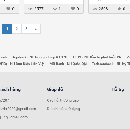
hiện nay
0
2577
1
0
2508
0
1
2
3
»
 sinh
Agribank - NH Nông nghiệp & PTNT
BIDV - NH Đầu tư phát triển VN
Vi
VPB) - NH Bưu Điện Liên Việt
MB Bank - NH Quân Đội
Techcombank - NH Kỹ 
khách hàng
Giúp đỡ
Hỗ trợ
67207
Câu hỏi thường gặp
huyhr2020@gmail.com
Điều khoản sử dụng
ng127@gmail.com