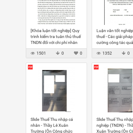
[Khóa luận tốt nghiệp] Quy
Luận văn tốt nghiệ
trình kiểm tra tuân thủ thuế
thuế - Các giải pháp
TNDN đối với chi phí nhân
cường công tác quả
công nghiên cứu tại chi
thuế thu nhập cá nh
1501
0
0
1352
0
nhánh công ty TNHH Tư
với hộ kinh doanh cá
vấn Thuế Deloitte Việt Nam
Chi cục thuế quận 
Liêm
Slide Thuế Thu nhập cá
Slide Thuế Thu nhậ
nhân - Thầy Lê Xuân
nghiệp (TNDN) - Th
Trường (Ôn Công chức
Xuân Trường (Ôn C