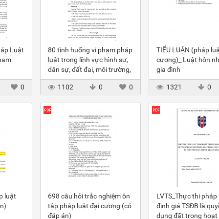
háp Luật
80 tình huống vi phạm pháp
TIỂU LUẬN (pháp luậ
Tham
luật trong lĩnh vực hình sự,
cương)_ Luật hôn n
dân sự, đất đai, môi trường,
gia đình
phòng chống tệ nạn xã hội
0
1102
0
0
1321
0
p luật
698 câu hỏi trắc nghiệm ôn
LVTS_Thực thi pháp 
n)
tập pháp luật đại cương (có
định giá TSĐB là quy
đáp án)
dụng đất trong hoạt