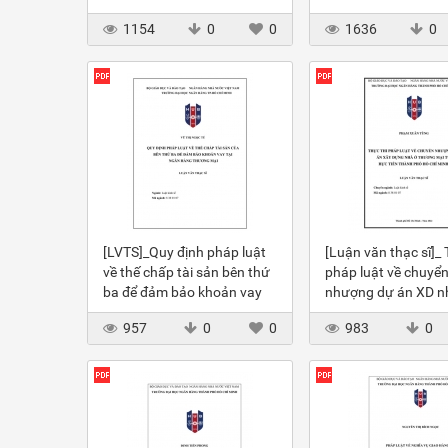
1154
0
0
1636
0
[LVTS]_Quy định pháp luật
[Luận văn thạc sĩ]_ 
về thế chấp tài sản bên thứ
pháp luật về chuyể
ba để đảm bảo khoản vay
nhượng dự án XD n
tại NHTM
thương mại tại HC
957
0
0
983
0