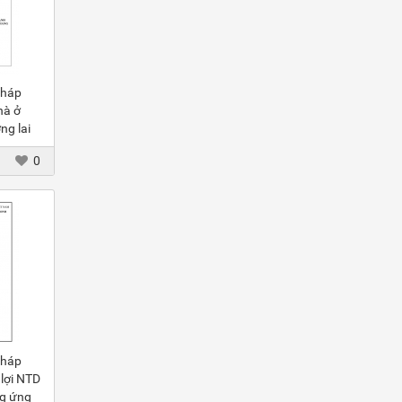
Pháp
hà ở
ng lai
0
Pháp
 lợi NTD
ng ứng