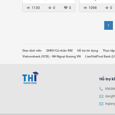
không lành mạnh tại NHTM
công nghiệp hỗ trợ
1130
0
0
1098
0
1
Giao dịch viên
QHKH Cá nhân-RM
Hỗ trợ tín dụng
Thực tập
Vietcombank (VCB) - NH Ngoại thương VN
LienVietPost Bank (L
Hỗ trợ 
09638
dangt
legia