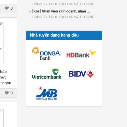
CÔNG TY TNHH DỊCH VỤ VÀ THƯƠNG
0
MẠI ...
[Kbs] Nhân viên kinh doanh, nhân ...
CÔNG TY TNHH DỊCH VỤ VÀ THƯƠNG
MẠI ...
Nhà tuyển dụng hàng đầu
Pháp
chức
rị ngân
0