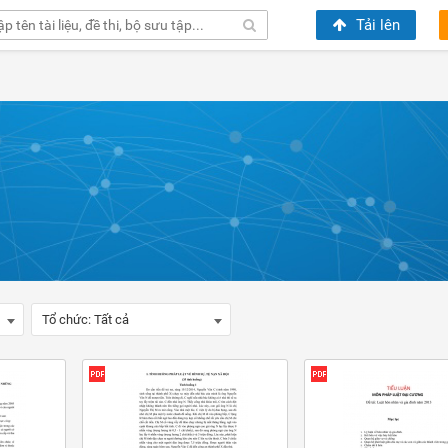
Tải lên
Tổ chức:
Tất cả