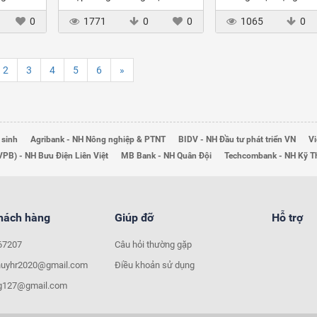
dịch vụ NHĐT
0
1771
0
0
1065
0
2
3
4
5
6
»
 sinh
Agribank - NH Nông nghiệp & PTNT
BIDV - NH Đầu tư phát triển VN
Vi
VPB) - NH Bưu Điện Liên Việt
MB Bank - NH Quân Đội
Techcombank - NH Kỹ 
khách hàng
Giúp đỡ
Hỗ trợ
67207
Câu hỏi thường gặp
huyhr2020@gmail.com
Điều khoản sử dụng
ng127@gmail.com