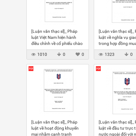
[Luận văn thạc sĩ]_ Pháp
[Luận văn thạc sĩ]_
luật Việt Nam hiện hành
luật về nghĩa vụ gi
điều chỉnh về cổ phiếu chào
trong hợp đồng mu
bán ra công chúng
hàng hóa
1010
0
0
1323
0
[Luận văn thạc sĩ]_ Pháp
[Luận văn thạc sĩ]_
luật về hoạt động khuyến
luật về đầu tư trực t
mại nhằm cạnh tranh
nước ngoài đối với 