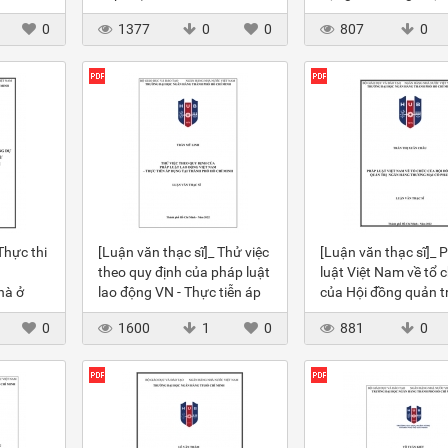
cho vay của TCTD
0
1377
0
0
807
0
Thực thi
[Luận văn thạc sĩ]_ Thử việc
[Luận văn thạc sĩ]_ 
n
theo quy định của pháp luật
luật Việt Nam về tổ 
hà ở
lao động VN - Thực tiễn áp
của Hội đồng quản t
M
dụng
hàng TMCP
0
1600
1
0
881
0