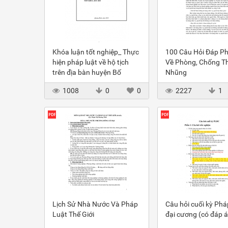
Khóa luận tốt nghiệp_ Thực
100 Câu Hỏi Đáp P
hiện pháp luật về hộ tịch
Về Phòng, Chống 
trên địa bàn huyện Bố
Nhũng
Trạch, tỉnh Quảng Bình
1008
0
0
2227
1
Lịch Sử Nhà Nước Và Pháp
Câu hỏi cuối kỳ Phá
Luật Thế Giới
đại cương (có đáp á