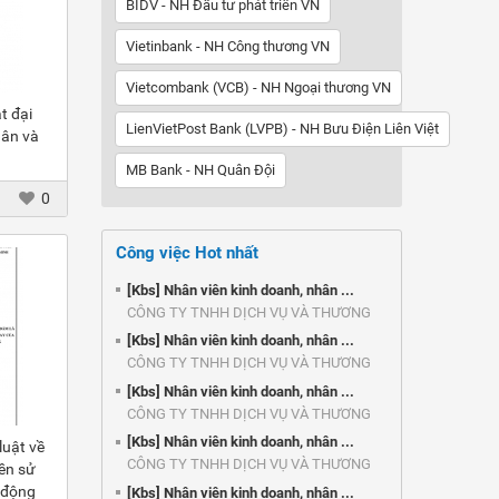
BIDV - NH Đầu tư phát triển VN
Vietinbank - NH Công thương VN
Vietcombank (VCB) - NH Ngoại thương VN
t đại
LienVietPost Bank (LVPB) - NH Bưu Điện Liên Việt
hân và
MB Bank - NH Quân Đội
0
Công việc Hot nhất
[Kbs] Nhân viên kinh doanh, nhân ...
CÔNG TY TNHH DỊCH VỤ VÀ THƯƠNG
MẠI ...
[Kbs] Nhân viên kinh doanh, nhân ...
CÔNG TY TNHH DỊCH VỤ VÀ THƯƠNG
MẠI ...
[Kbs] Nhân viên kinh doanh, nhân ...
CÔNG TY TNHH DỊCH VỤ VÀ THƯƠNG
MẠI ...
[Kbs] Nhân viên kinh doanh, nhân ...
luật về
CÔNG TY TNHH DỊCH VỤ VÀ THƯƠNG
ền sử
MẠI ...
 động
[Kbs] Nhân viên kinh doanh, nhân ...