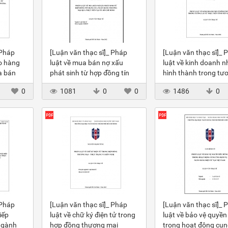
 Pháp
[Luận văn thạc sĩ]_ Pháp
[Luận văn thạc sĩ]_ 
ao hàng
luật về mua bán nợ xấu
luật về kinh doanh n
a bán
phát sinh từ hợp đồng tín
hình thành trong tươ
dụng của NHTM
từ thực tiễn
0
1081
0
0
1486
0
 Pháp
[Luận văn thạc sĩ]_ Pháp
[Luận văn thạc sĩ]_ 
iếp
luật về chữ ký điện tử trong
luật về bảo vệ quyền
ngành
hợp đồng thương mại
trong hoạt động cu