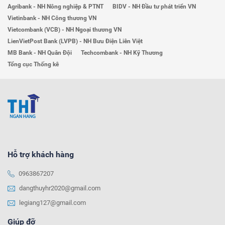
Agribank - NH Nông nghiệp & PTNT
BIDV - NH Đầu tư phát triển VN
Vietinbank - NH Công thương VN
Vietcombank (VCB) - NH Ngoại thương VN
LienVietPost Bank (LVPB) - NH Bưu Điện Liên Việt
MB Bank - NH Quân Đội
Techcombank - NH Kỹ Thương
Tổng cục Thống kê
Hỗ trợ khách hàng
0963867207
dangthuyhr2020@gmail.com
legiang127@gmail.com
Giúp đỡ