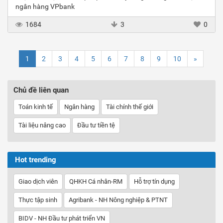
ngân hàng VPbank
1684
3
0
1
2
3
4
5
6
7
8
9
10
»
Chủ đề liên quan
Toán kinh tế
Ngân hàng
Tài chính thế giới
Tài liệu nâng cao
Đầu tư tiền tệ
Hot trending
Giao dịch viên
QHKH Cá nhân-RM
Hỗ trợ tín dụng
Thực tập sinh
Agribank - NH Nông nghiệp & PTNT
BIDV - NH Đầu tư phát triển VN