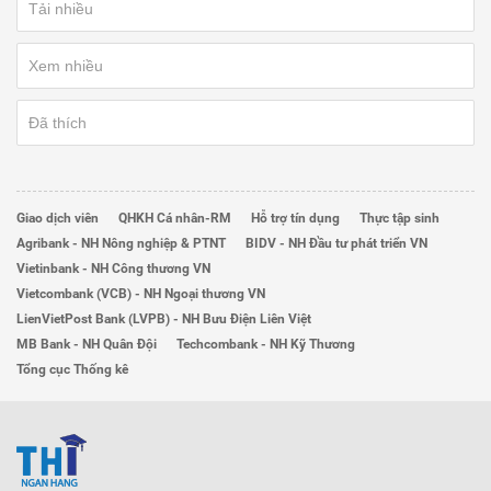
Tải nhiều
Xem nhiều
Đã thích
Giao dịch viên
QHKH Cá nhân-RM
Hỗ trợ tín dụng
Thực tập sinh
Agribank - NH Nông nghiệp & PTNT
BIDV - NH Đầu tư phát triển VN
Vietinbank - NH Công thương VN
Vietcombank (VCB) - NH Ngoại thương VN
LienVietPost Bank (LVPB) - NH Bưu Điện Liên Việt
MB Bank - NH Quân Đội
Techcombank - NH Kỹ Thương
Tổng cục Thống kê