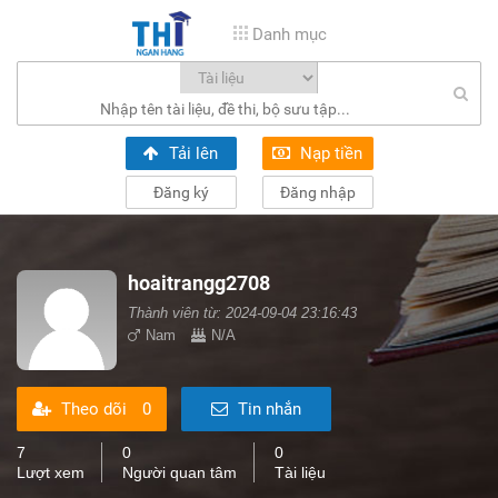
Danh mục
Tải lên
Nạp tiền
Đăng ký
Đăng nhập
hoaitrangg2708
Thành viên từ: 2024-09-04 23:16:43
Nam
N/A
Theo dõi
0
Tin nhắn
7
0
0
Lượt xem
Người quan tâm
Tài liệu