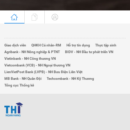
Giao dịch viên
QHKH Cá nhân-RM
Hỗ trợ tín dụng
Thực tập sinh
Agribank - NH Nông nghiệp & PTNT
BIDV - NH Đầu tư phát triển VN
Vietinbank - NH Công thương VN
Vietcombank (VCB) - NH Ngoại thương VN
LienVietPost Bank (LVPB) - NH Bưu Điện Liên Việt
MB Bank - NH Quân Đội
Techcombank - NH Kỹ Thương
Tổng cục Thống kê