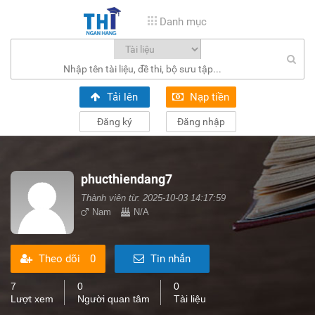
Danh mục
Tải lên
Nạp tiền
Đăng ký
Đăng nhập
phucthiendang7
Thành viên từ: 2025-10-03 14:17:59
Nam
N/A
Theo dõi
0
Tin nhắn
7
0
0
Lượt xem
Người quan tâm
Tài liệu