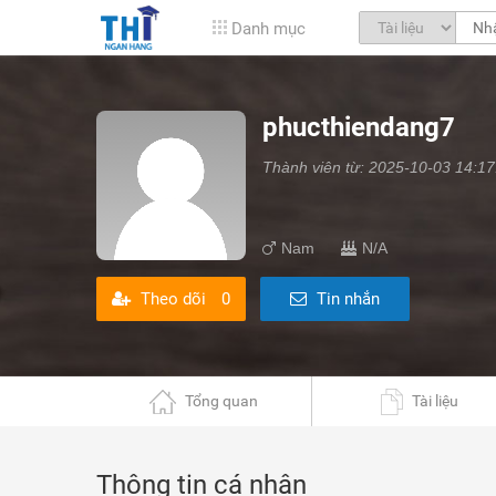
Danh mục
phucthiendang7
Thành viên từ: 2025-10-03 14:17
Nam
N/A
Theo dõi
0
Tin nhắn
Tổng quan
Tài liệu
Thông tin cá nhân