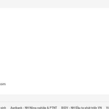
.com
 sinh
Agribank - NH Nông nghiệp & PTNT
BIDV - NH Đầu tư phát triển VN
Vi