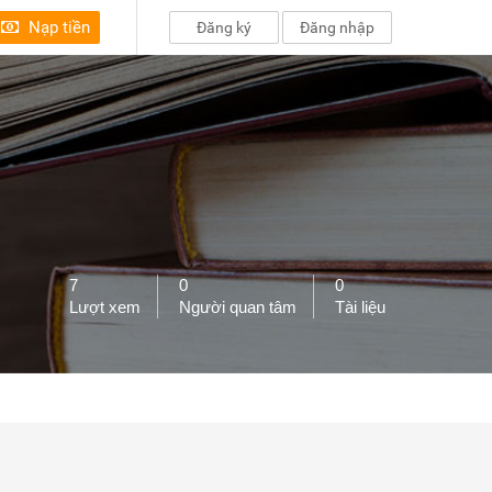
Nạp tiền
Đăng ký
Đăng nhập
7
0
0
Lượt xem
Người quan tâm
Tài liệu