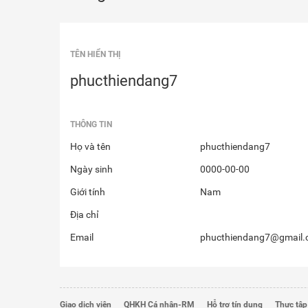
TÊN HIỂN THỊ
phucthiendang7
THÔNG TIN
Họ và tên
phucthiendang7
Ngày sinh
0000-00-00
Giới tính
Nam
Địa chỉ
Email
phucthiendang7@gmail
Giao dịch viên
QHKH Cá nhân-RM
Hỗ trợ tín dụng
Thực tập