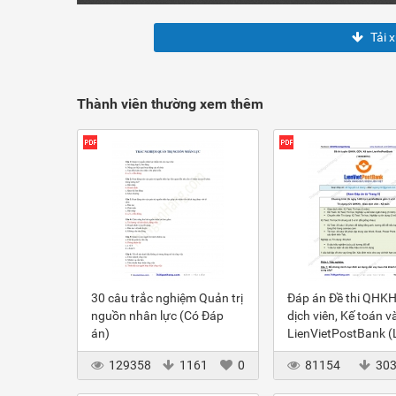
Tải 
Thành viên thường xem thêm
30 câu trắc nghiệm Quản trị
Đáp án Đề thi QHKH
nguồn nhân lực (Có Đáp
dịch viên, Kế toán v
án)
LienVietPostBank 
2012
129358
1161
0
81154
30