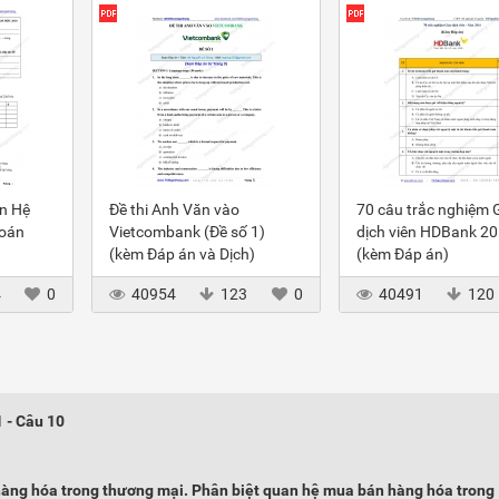
ôn Hệ
Đề thi Anh Văn vào
70 câu trắc nghiệm 
toán
Vietcombank (Đề số 1)
dịch viên HDBank 2
(kèm Đáp án và Dịch)
(kèm Đáp án)
4
0
40954
123
0
40491
120
1 - Câu 10
hàng hóa trong thương mại. Phân biệt quan hệ mua bán hàng hóa trong