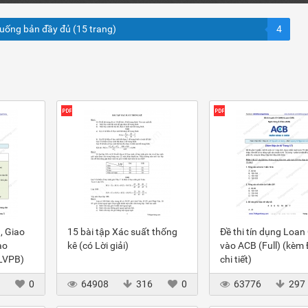
xuống bản đầy đủ (15 trang)
4
, Giao
15 bài tập Xác suất thống
Đề thi tín dụng Loan
ào
kê (có Lời giải)
vào ACB (Full) (kèm
(LVPB)
chi tiết)
3
0
64908
316
0
63776
297