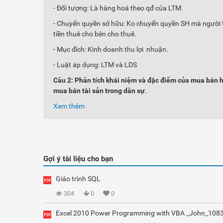
- Đối tượng: Là hàng hoá theo qđ của LTM.
- Chuyển quyền sở hữu: Ko chuyển quyền SH mà người th
tiền thuê cho bên cho thuê.
- Mục đích: Kinh doanh thu lợi nhuận.
- Luật áp dụng: LTM và LDS
Câu 2: Phân tích khái niệm và đặc điểm của mua bán 
mua bán tài sản trong dân sự
.
Xem thêm
Gợi ý tài liệu cho bạn
Giáo trình SQL
304
0
0
Excel 2010 Power Programming with VBA _John_108