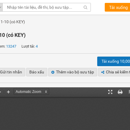
Tải xuống
 1-10 (có KEY)
10 (có KEY)
em:
13247
Lượt tải:
4
Tải xuống 10,0
Gửi tin nhắn
Báo xấu
Thêm vào bộ sưu tập
Chia sẻ kiếm 