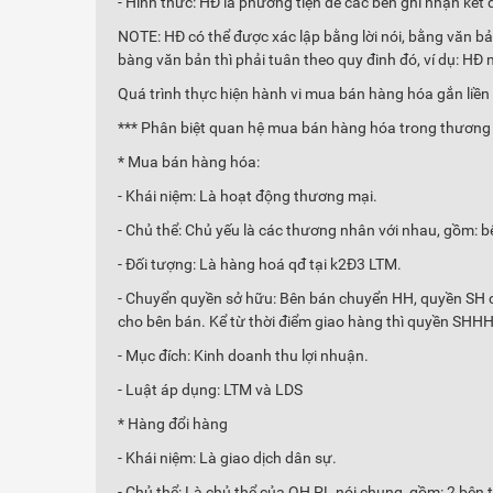
- Hình thức: HĐ là phương tiện để các bên ghi nhận kết
NOTE: HĐ có thể được xác lập bằng lời nói, bằng văn bả
bàng văn bản thì phải tuân theo quy đinh đó, ví dụ: HĐ
Quá trình thực hiện hành vi mua bán hàng hóa gắn liền
*** Phân biệt quan hệ mua bán hàng hóa trong thương 
* Mua bán hàng hóa:
- Khái niệm: Là hoạt động thương mại.
- Chủ thể: Chủ yếu là các thương nhân với nhau, gồm: 
- Đối tượng: Là hàng hoá qđ tại k2Đ3 LTM.
- Chuyển quyền sở hữu: Bên bán chuyển HH, quyền SH
cho bên bán. Kể từ thời điểm giao hàng thì quyền SHH
- Mục đích: Kinh doanh thu lợi nhuận.
- Luật áp dụng: LTM và LDS
* Hàng đổi hàng
- Khái niệm: Là giao dịch dân sự.
- Chủ thể: Là chủ thể của QH PL nói chung, gồm: 2 bên 