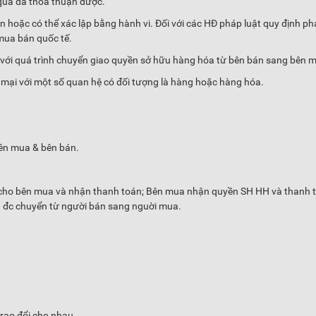
 quả đã thoả thuận được.
n hoặc có thể xác lập bằng hành vi. Đối với các HĐ pháp luật quy định phả
 mua bán quốc tế.
 với quá trình chuyển giao quyền sở hữu hàng hóa từ bên bán sang bên 
mại với một số quan hệ có đối tượng là hàng hoặc hàng hóa.
bên mua & bên bán.
 cho bên mua và nhận thanh toán; Bên mua nhận quyền SH HH và thanh 
H đc chuyển từ người bán sang nguời mua.
trao đổi cho nhau.