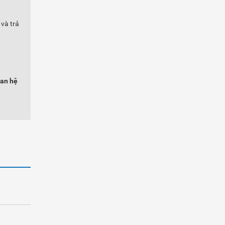
và trả
uan hệ