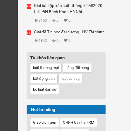
Giải bài tập xác suất thống kê MI2020
full - ĐH Bách Khoa Hà Nội
3150
0
0
Giải đề Tin học đại cương - HV Tài chính
1842
0
0
Từ khóa liên quan
luật thương mại
hàng đổi hàng
bất động sản
luật dân sự
bộ luật dân sự
Hot trending
Giao dịch viên
QHKH Cá nhân-RM