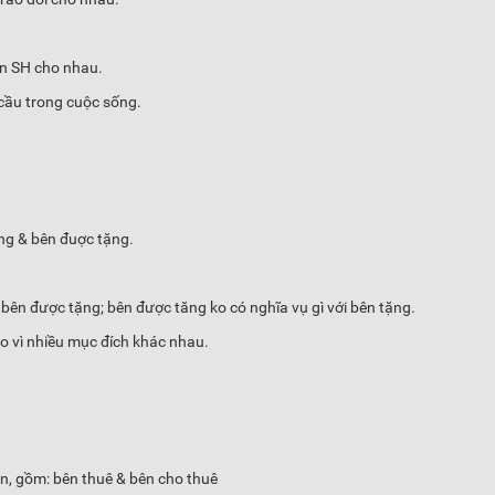
ền SH cho nhau.
 cầu trong cuộc sống.
ặng & bên đuợc tặng.
ên được tặng; bên được tăng ko có nghĩa vụ gì với bên tặng.
ho vì nhiều mục đích khác nhau.
ân, gồm: bên thuê & bên cho thuê