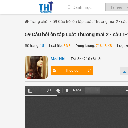
Danh mục
Trang chủ
59 Câu hỏi ôn tập Luật Thương mại 2 - câu
59 Câu hỏi ôn tập Luật Thương mại 2 - câu 1-
Số trang:
15
Loại file:
PDF
Dung lượng:
718.43 KB
Lượt x
Mai Nhi
Tải lên: 210 tài liệu
Theo dõi
54