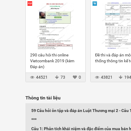
290 câu hỏi thi online
Đề thi và đáp án m
Vietcombank 2019 (kèm
thống thông tin kế 
Đáp án)
44521
73
0
43821
19
Thông tin tài liệu
59 Câu hỏi ôn tập và đáp án Luật Thương mại 2 - Câu 
***
Câu 1: Phân tích khái niệm và đặc điểm của mua bán 