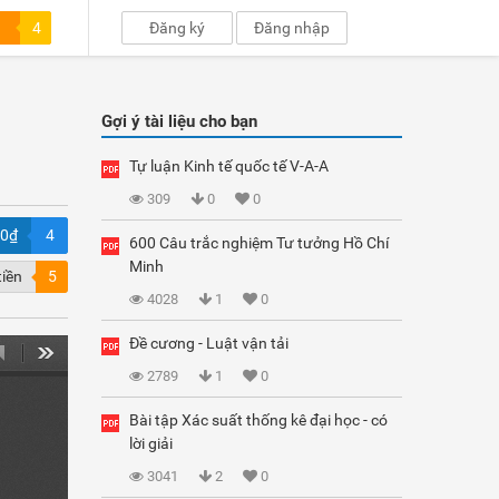
4
Đăng ký
Đăng nhập
Gợi ý tài liệu cho bạn
Tự luận Kinh tế quốc tế V-A-A
309
0
0
00₫
4
600 Câu trắc nghiệm Tư tưởng Hồ Chí
Minh
tiền
5
4028
1
0
Đề cương - Luật vận tải
2789
1
0
Bài tập Xác suất thống kê đại học - có
lời giải
3041
2
0