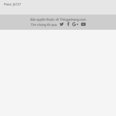
Pass: jb127
Bản quyền thuộc về Thinganhang.com
Tìm chúng tôi qua