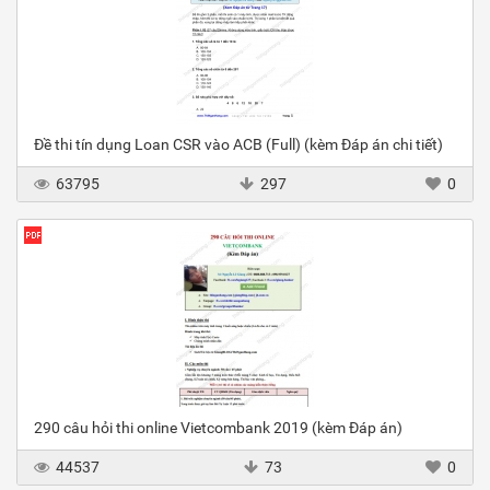
Đề thi tín dụng Loan CSR vào ACB (Full) (kèm Đáp án chi tiết)
63795
297
0
290 câu hỏi thi online Vietcombank 2019 (kèm Đáp án)
44537
73
0