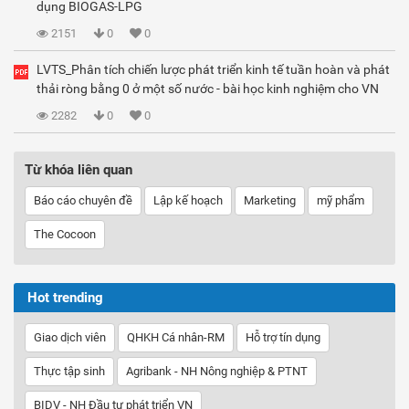
dụng BIOGAS-LPG
2151
0
0
LVTS_Phân tích chiến lược phát triển kinh tế tuần hoàn và phát
thải ròng bằng 0 ở một số nước - bài học kinh nghiệm cho VN
2282
0
0
Từ khóa liên quan
Báo cáo chuyên đề
Lập kế hoạch
Marketing
mỹ phẩm
The Cocoon
Hot trending
Giao dịch viên
QHKH Cá nhân-RM
Hỗ trợ tín dụng
Thực tập sinh
Agribank - NH Nông nghiệp & PTNT
BIDV - NH Đầu tư phát triển VN