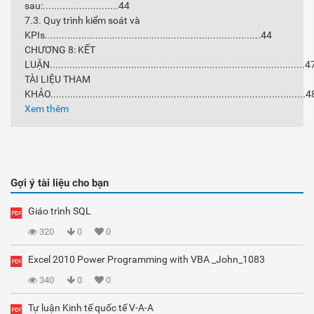
sau:...........................44
7.3. Quy trình kiểm soát và
KPIs.............................................................................44
CHƯƠNG 8: KẾT
LUẬN...........................................................................................4
TÀI LIỆU THAM
KHẢO...........................................................................................4
Xem thêm
Gợi ý tài liệu cho bạn
Giáo trình SQL
320
0
0
Excel 2010 Power Programming with VBA _John_1083
340
0
0
Tự luận Kinh tế quốc tế V-A-A