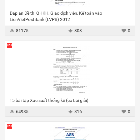
Đáp án Đề thi QHKH, Giao dịch viên, Kế toán vào
LienVietPostBank (LVPB) 2012
81175
303
0
15 bài tập Xác suất thống kê (có Lời giải)
64935
316
0