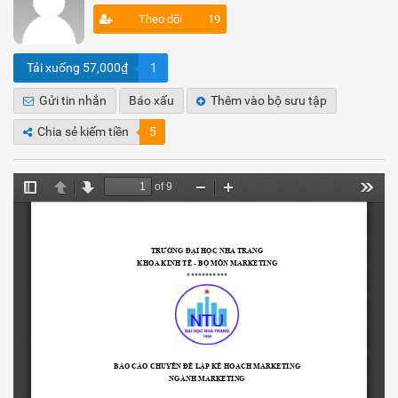
Theo dõi
19
Tải xuống 57,000₫
1
Gửi tin nhắn
Báo xấu
Thêm vào bộ sưu tập
Chia sẻ kiếm tiền
5