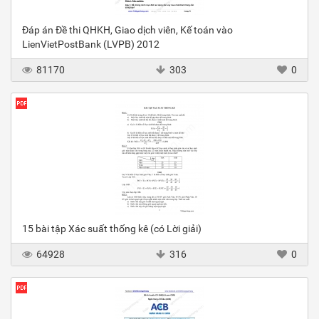
Đáp án Đề thi QHKH, Giao dịch viên, Kế toán vào
LienVietPostBank (LVPB) 2012
81170
303
0
15 bài tập Xác suất thống kê (có Lời giải)
64928
316
0