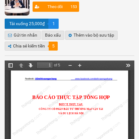
Theo dõi
153
Tải xuống 25,000₫
1
Gửi tin nhắn
Báo xấu
Thêm vào bộ sưu tập
Chia sẻ kiếm tiền
5