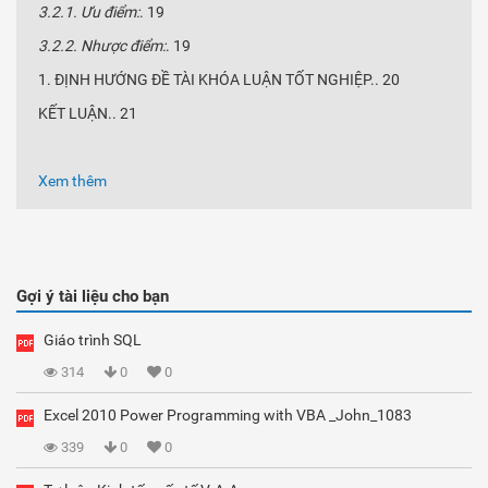
3.2.1. Ưu điểm:
. 19
3.2.2. Nhược điểm:
. 19
ĐỊNH HƯỚNG ĐỀ TÀI KHÓA LUẬN TỐT NGHIỆP.. 20
KẾT LUẬN.. 21
Xem thêm
Gợi ý tài liệu cho bạn
Giáo trình SQL
314
0
0
Excel 2010 Power Programming with VBA _John_1083
339
0
0