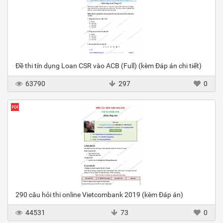
Đề thi tín dụng Loan CSR vào ACB (Full) (kèm Đáp án chi tiết)
63790
297
0
290 câu hỏi thi online Vietcombank 2019 (kèm Đáp án)
44531
73
0