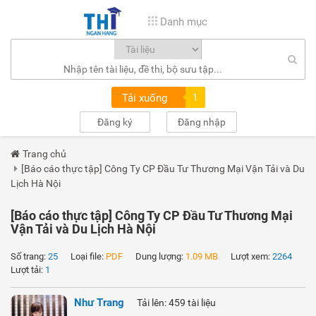
Danh mục
Tải xuống
1
Đăng ký
Đăng nhập
Trang chủ
[Báo cáo thực tập] Công Ty CP Đầu Tư Thương Mại Vận Tải và Du
Lịch Hà Nội
[Báo cáo thực tập] Công Ty CP Đầu Tư Thương Mại
Vận Tải và Du Lịch Hà Nội
Số trang:
25
Loại file:
PDF
Dung lượng:
1.09 MB
Lượt xem:
2264
Lượt tải:
1
Như Trang
Tải lên: 459 tài liệu