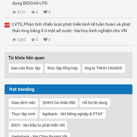
dụng BIOGAS-LPG
2151
0
0
LVTS_Phân tích chiến lược phát triển kinh tế tuần hoàn và phát
thải ròng bằng 0 ở một số nước - bài học kinh nghiệm cho VN
2282
0
0
Từ khóa liên quan
báo cáo thực tập
thực tập tổng hợp
ông ty TNHH CASADE
Hot trending
Giao dịch viên
QHKH Cá nhân-RM
Hỗ trợ tín dụng
Thực tập sinh
Agribank - NH Nông nghiệp & PTNT
BIDV - NH Đầu tư phát triển VN
Vietinbank - NH Công thương VN