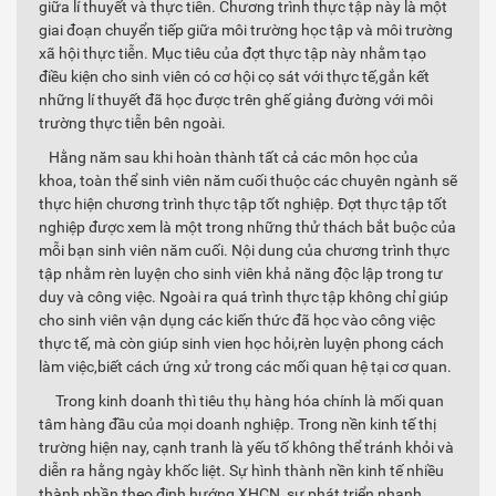
giữa lí thuyết và thực tiễn. Chương trình thực tập này là một
giai đoạn chuyển tiếp giữa môi trường học tập và môi trường
xã hội thực tiễn. Mục tiêu của đợt thực tập này nhằm tạo
điều kiện cho sinh viên có cơ hội cọ sát với thực tế,gắn kết
những lí thuyết đã học được trên ghế giảng đường với môi
trường thực tiễn bên ngoài.
Hằng năm sau khi hoàn thành tất cả các môn học của
khoa, toàn thể sinh viên năm cuối thuộc các chuyên ngành sẽ
thực hiện chương trình thực tập tốt nghiệp. Đợt thực tập tốt
nghiệp được xem là một trong những thử thách bắt buộc của
mỗi bạn sinh viên năm cuối. Nội dung của chương trình thực
tập nhằm rèn luyện cho sinh viên khả năng độc lập trong tư
duy và công việc. Ngoài ra quá trình thực tập không chỉ giúp
cho sinh viên vận dụng các kiến thức đã học vào công việc
thực tế, mà còn giúp sinh vien học hỏi,rèn luyện phong cách
làm việc,biết cách ứng xử trong các mối quan hệ tại cơ quan.
Trong kinh doanh thì tiêu thụ hàng hóa chính là mối quan
tâm hàng đầu của mọi doanh nghiệp. Trong nền kinh tế thị
trường hiện nay, cạnh tranh là yếu tố không thể tránh khỏi và
diễn ra hằng ngày khốc liệt. Sự hình thành nền kinh tế nhiều
thành phần theo định hướng XHCN ,sự phát triển nhanh