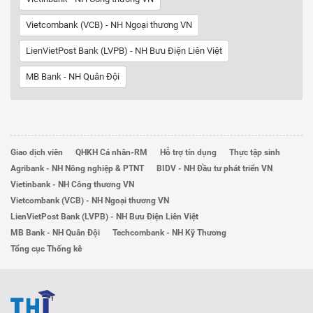
Vietcombank (VCB) - NH Ngoại thương VN
LienVietPost Bank (LVPB) - NH Bưu Điện Liên Việt
MB Bank - NH Quân Đội
Giao dịch viên
QHKH Cá nhân-RM
Hỗ trợ tín dụng
Thực tập sinh
Agribank - NH Nông nghiệp & PTNT
BIDV - NH Đầu tư phát triển VN
Vietinbank - NH Công thương VN
Vietcombank (VCB) - NH Ngoại thương VN
LienVietPost Bank (LVPB) - NH Bưu Điện Liên Việt
MB Bank - NH Quân Đội
Techcombank - NH Kỹ Thương
Tổng cục Thống kê