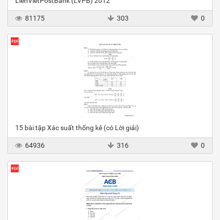
LienVietPostBank (LVPB) 2012
81175
303
0
15 bài tập Xác suất thống kê (có Lời giải)
64936
316
0