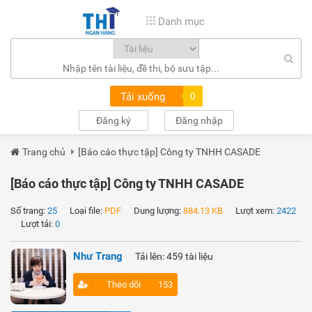
Danh mục
Tải xuống
0
Đăng ký
Đăng nhập
Trang chủ
[Báo cáo thực tập] Công ty TNHH CASADE
[Báo cáo thực tập] Công ty TNHH CASADE
Số trang:
25
Loại file:
PDF
Dung lượng:
884.13 KB
Lượt xem:
2422
Lượt tải:
0
Như Trang
Tải lên: 459 tài liệu
Theo dõi
153