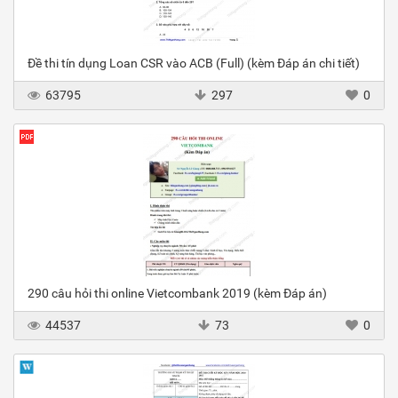
Đề thi tín dụng Loan CSR vào ACB (Full) (kèm Đáp án chi tiết)
63795
297
0
290 câu hỏi thi online Vietcombank 2019 (kèm Đáp án)
44537
73
0