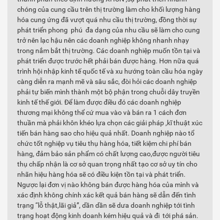
chóng của cung cầu trên thị trường làm cho khối lượng hàng
hóa cung ứng đã vượt quá nhu cầu thị trường, đồng thời sự
phát triển phong phú đa dạng của nhu cầu sẽ làm cho cung
trở nên lạc hậu nên các doanh nghiệp không nhanh nhạy
trong nắm bắt thị trường. Các doanh nghiệp muốn tồn tại và
phát triển được trước hết phải bán được hàng. Hơn nữa quá
trình hội nhập kinh tế quốc tế và xu hướng toàn cầu hóa ngày
càng diễn ra mạnh mẽ và sâu sắc, đòi hỏi các doanh nghiệp
phải tự biến mình thành một bộ phận trong chuỗi dây truyền
kinh tế thế giới. Để làm được điều đó các doanh nghiệp
thương mại không thể cứ mua vào và bán ra 1 cách đơn
thuần mà phải khôn khéo lựa chọn các giải pháp ,kĩ thuật xúc
tiến bán hàng sao cho hiệu quả nhất. Doanh nghiệp nào tổ
chức tốt nghiệp vụ tiêu thụ hàng hóa, tiết kiệm chi phí bán
hàng, đảm bảo sản phẩm có chất lượng cao,được người tiêu
thụ chấp nhận là cơ sở quan trọng nhất tạo cơ sở uy tín cho
nhãn hiệu hàng hóa sẽ có điều kiện tồn tại và phát triển.
Ngược lại đơn vị nào không bán được hàng hóa của mình và
xác định không chính xác kết quả bán hàng sẽ dẫn đến tình
trạng “lỗ thật,lãi giả”, dần dần sẽ dưa doanh nghiệp tới tình
trạng hoạt động kinh doanh kém hiệu quả và đi tới phá sản.