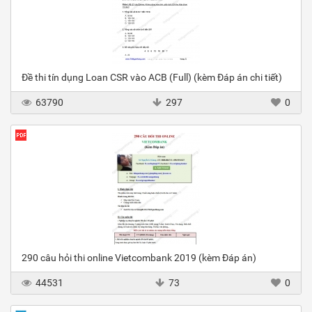
Đề thi tín dụng Loan CSR vào ACB (Full) (kèm Đáp án chi tiết)
63790
297
0
290 câu hỏi thi online Vietcombank 2019 (kèm Đáp án)
44531
73
0