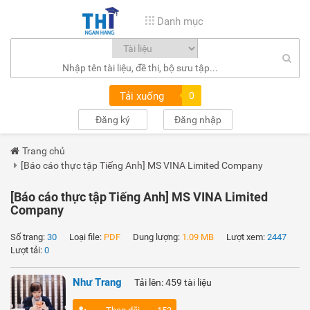
Danh mục
Tải xuống
0
Đăng ký
Đăng nhập
Trang chủ
[Báo cáo thực tập Tiếng Anh] MS VINA Limited Company
[Báo cáo thực tập Tiếng Anh] MS VINA Limited
Company
Số trang:
30
Loại file:
PDF
Dung lượng:
1.09 MB
Lượt xem:
2447
Lượt tải:
0
Như Trang
Tải lên: 459 tài liệu