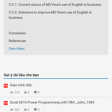
3.3.1. Current status of MS Vina’s use of English in business
3.3.2. Solutions to improve MS Vina’s use of English in
business
Conclusion
References
Xem thêm
Gợi ý tài liệu cho bạn
Giáo trình SQL
314
0
0
Excel 2010 Power Programming with VBA _John_1083
339
0
0