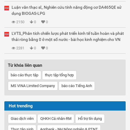
Luận văn thạc sĩ_ Nghiên cứu tính năng động cơ DA465QE sử
dụng BIOGAS-LPG
2150
0
0
LVTS_Phân tích chiến lược phát triển kinh tế tuần hoàn và phát
thải ròng bằng 0 ở một số nước - bài học kinh nghiệm cho VN
2281
0
0
Từ khóa liên quan
báo cáo thực tập
thực tập tổng hợp
MS VINA Limited Company
báo cáo Tiếng Anh
Hot trending
Giao dịch viên
QHKH Cá nhân-RM
Hỗ trợ tín dụng
Thực tập sinh
Agribank - NH Nông nghiệp & PTNT