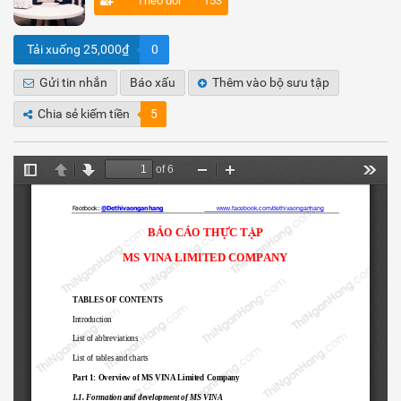
Theo dõi
153
Tải xuống 25,000₫
0
Gửi tin nhắn
Báo xấu
Thêm vào bộ sưu tập
Chia sẻ kiếm tiền
5