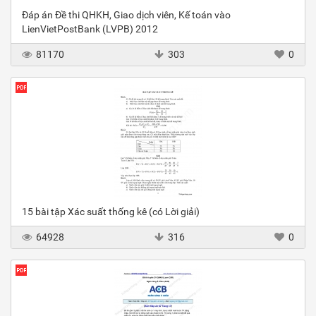
Đáp án Đề thi QHKH, Giao dịch viên, Kế toán vào
LienVietPostBank (LVPB) 2012
81170
303
0
15 bài tập Xác suất thống kê (có Lời giải)
64928
316
0