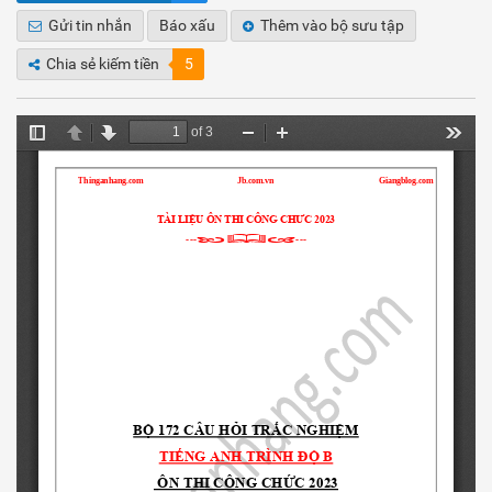
Gửi tin nhắn
Báo xấu
Thêm vào bộ sưu tập
Chia sẻ kiếm tiền
5