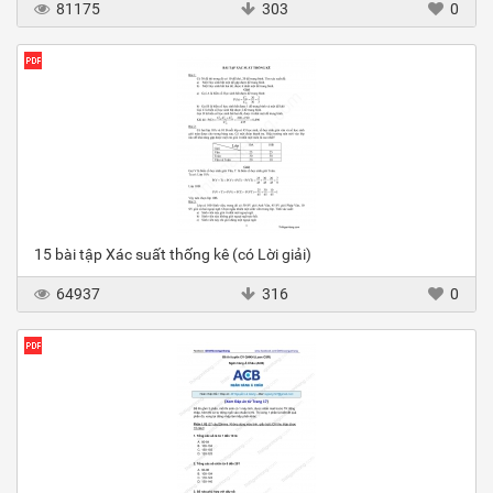
81175
303
0
15 bài tập Xác suất thống kê (có Lời giải)
64937
316
0