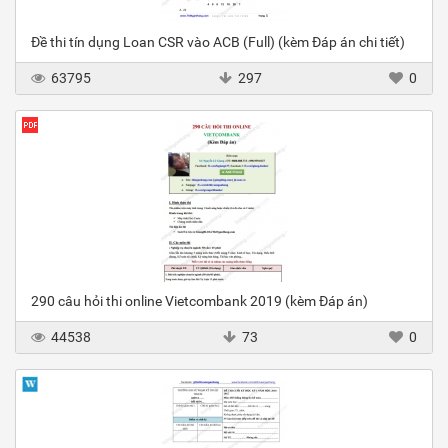
Đề thi tín dụng Loan CSR vào ACB (Full) (kèm Đáp án chi tiết)
63795
297
0
290 câu hỏi thi online Vietcombank 2019 (kèm Đáp án)
44538
73
0