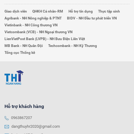
Giao dịch viên
QHKH Cá nhân-RM
Hỗ trợ tín dụng
Thực tập sinh
Agribank - NH Nông nghiệp & PTNT
BIDV - NH Đầu tư phát triển VN
Vietinbank - NH Công thương VN
Vietcombank (VCB) - NH Ngoại thương VN
LienVietPost Bank (LVPB) - NH Bưu Điện Liên Việt
MB Bank - NH Quân Đội
Techcombank - NH Kỹ Thương
Tổng cục Thống kê
Hỗ trợ khách hàng
0963867207
dangthuyhr2020@gmail.com