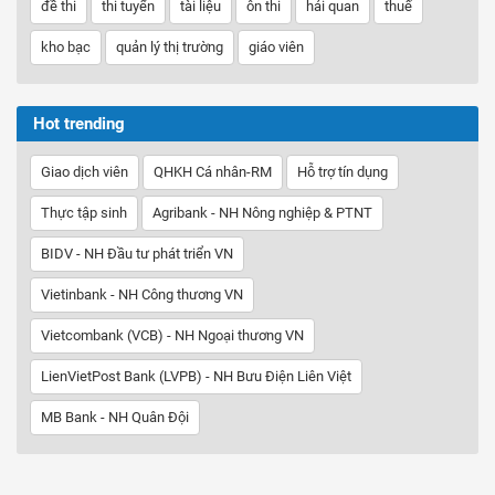
đề thi
thi tuyển
tài liệu
ôn thi
hải quan
thuế
kho bạc
quản lý thị trường
giáo viên
Hot trending
Giao dịch viên
QHKH Cá nhân-RM
Hỗ trợ tín dụng
Thực tập sinh
Agribank - NH Nông nghiệp & PTNT
BIDV - NH Đầu tư phát triển VN
Vietinbank - NH Công thương VN
Vietcombank (VCB) - NH Ngoại thương VN
LienVietPost Bank (LVPB) - NH Bưu Điện Liên Việt
MB Bank - NH Quân Đội