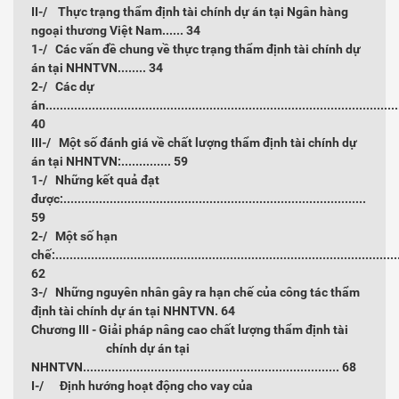
II-/ Thực trạng thẩm định tài chính dự án tại Ngân hàng
ngoại thương Việt Nam......
34
1-/ Các vấn đề chung về thực trạng thẩm định tài chính dự
án tại NHNTVN........
34
2-/ Các dự
án...................................................................................................
40
III-/ Một số đánh giá về chất lượng thẩm định tài chính dự
án tại NHNTVN:..............
59
1-/ Những kết quả đạt
được:.....................................................................................
59
2-/ Một số hạn
chế:................................................................................................
62
3-/ Những nguyên nhân gây ra hạn chế của công tác thẩm
định tài chính dự án tại NHNTVN.
64
Chương III - Giải pháp nâng cao chất lượng thẩm định tài
chính dự án tại
NHNTVN........................................................................
68
I-/ Định hướng hoạt động cho vay của