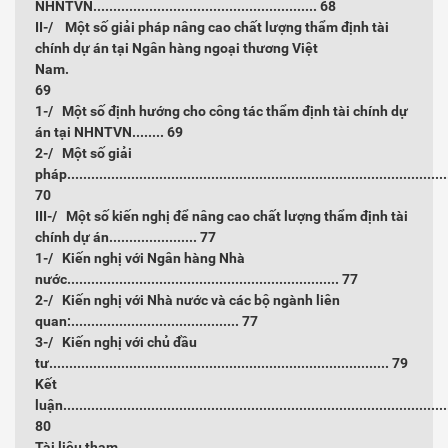
NHNTVN........................................................
68
II-/ Một số giải pháp nâng cao chất lượng thẩm định tài
chính dự án tại Ngân hàng ngoại thương Việt
Nam
69
1-/ Một số định hướng cho công tác thẩm định tài chính dự
án tại NHNTVN........
69
2-/ Một số giải
pháp...............................................................................................
70
III-/ Một số kiến nghị để nâng cao chất lượng thẩm định tài
chính dự án......................
77
1-/ Kiến nghị với Ngân hàng Nhà
nước....................................................................
77
2-/ Kiến nghị với Nhà nước và các bộ ngành liên
quan:..........................................
77
3-/ Kiến nghị với chủ đầu
tư.....................................................................................
79
Kết
luận................................................................................................
80
Tài liệu tham