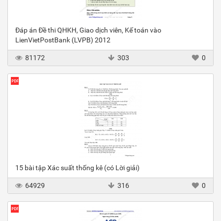
Đáp án Đề thi QHKH, Giao dịch viên, Kế toán vào
LienVietPostBank (LVPB) 2012
81172
303
0
15 bài tập Xác suất thống kê (có Lời giải)
64929
316
0