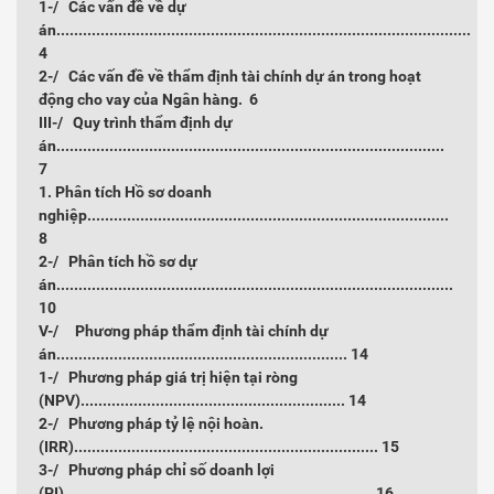
1-/ Các vấn đề về dự
án..............................................................................................
4
2-/ Các vấn đề về thẩm định tài chính dự án trong hoạt
động cho vay của Ngân hàng.
6
III-/ Quy trình thẩm định dự
án........................................................................................
7
1. Phân tích Hồ sơ doanh
nghiệp..................................................................................
8
2-/ Phân tích hồ sơ dự
án..........................................................................................
10
V-/ Phương pháp thẩm định tài chính dự
án..................................................................
14
1-/ Phương pháp giá trị hiện tại ròng
(NPV)............................................................
14
2-/ Phương pháp tỷ lệ nội hoàn.
(IRR).....................................................................
15
3-/ Phương pháp chỉ số doanh lợi
(PI)......................................................................
16