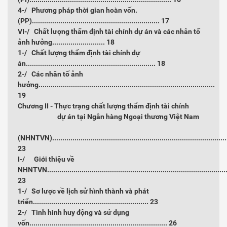
4-/ Phương pháp thời gian hoàn vốn.
(PP)...............................................................
17
VI-/ Chất lượng thẩm định tài chính dự án và các nhân tố
ảnh hưởng..........................
18
1-/ Chất lượng thẩm định tài chính dự
án................................................................
18
2-/ Các nhân tố ảnh
hưởng.......................................................................................
19
Chương II - Thực trạng chất lượng thẩm định tài chính
dự án tại Ngân hàng Ngoại thương Việt Nam
(NHNTVN).......................................................................................
23
I-/ Giới thiệu về
NHNTVN.........................................................................................
23
1-/ Sơ lược về lịch sử hình thành và phát
triển.........................................................
23
2-/ Tình hình huy động và sử dụng
vốn....................................................................
26