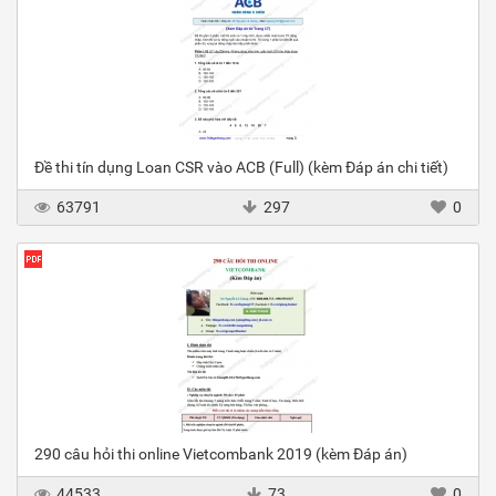
Đề thi tín dụng Loan CSR vào ACB (Full) (kèm Đáp án chi tiết)
63791
297
0
290 câu hỏi thi online Vietcombank 2019 (kèm Đáp án)
44533
73
0