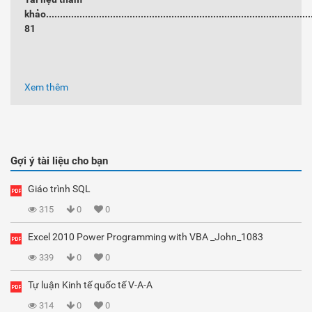
khảo...............................................................................................
81
Xem thêm
Gợi ý tài liệu cho bạn
Giáo trình SQL
315
0
0
Excel 2010 Power Programming with VBA _John_1083
339
0
0
Tự luận Kinh tế quốc tế V-A-A
314
0
0