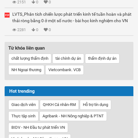
2151
0
0
LVTS_Phân tích chiến lược phát triển kinh tế tuần hoàn và phát
thải ròng bằng 0 ở một số nước - bài học kinh nghiệm cho VN
2281
0
0
Từ khóa liên quan
chất lượng thẩm định
tài chính dự án
thẩm định dự án
NH Ngoại thương
Vietcombank. VCB
Hot trending
Giao dịch viên
QHKH Cá nhân-RM
Hỗ trợ tín dụng
Thực tập sinh
Agribank - NH Nông nghiệp & PTNT
BIDV - NH Đầu tư phát triển VN