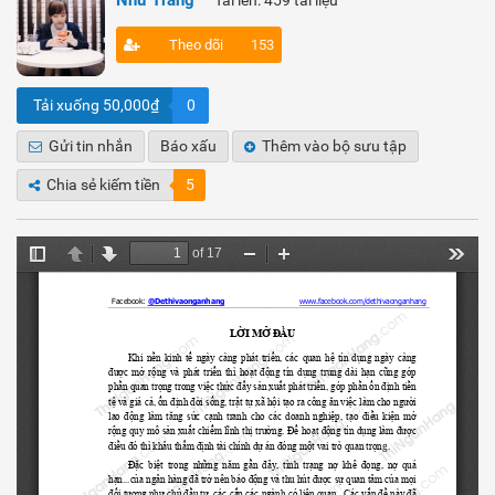
Như Trang
Tải lên: 459 tài liệu
Theo dõi
153
Tải xuống 50,000₫
0
Gửi tin nhắn
Báo xấu
Thêm vào bộ sưu tập
Chia sẻ kiếm tiền
5