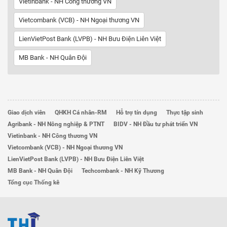
Vietinbank - NH Công thương VN
Vietcombank (VCB) - NH Ngoại thương VN
LienVietPost Bank (LVPB) - NH Bưu Điện Liên Việt
MB Bank - NH Quân Đội
Giao dịch viên
QHKH Cá nhân-RM
Hỗ trợ tín dụng
Thực tập sinh
Agribank - NH Nông nghiệp & PTNT
BIDV - NH Đầu tư phát triển VN
Vietinbank - NH Công thương VN
Vietcombank (VCB) - NH Ngoại thương VN
LienVietPost Bank (LVPB) - NH Bưu Điện Liên Việt
MB Bank - NH Quân Đội
Techcombank - NH Kỹ Thương
Tổng cục Thống kê