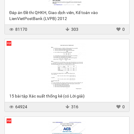
Đáp án Đề thi QHKH, Giao dịch viên, Kế toán vào
LienVietPostBank (LVPB) 2012
81170
303
0
15 bài tập Xác suất thống kê (có Lời giải)
64924
316
0