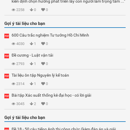
kiên định chọn hướng phát triển lấy con người làm trọng tâm ..."
2258
0
0
Gợi ý tài liệu cho bạn
600 Câu trắc nghiệm Tư tưởng Hồ Chí Minh
4030
1
0
Đề cương - Luật vận tải
2793
1
0
Tài liệu ôn tập Nguyên lý kế toán
2314
1
0
Bài tập Xác suất thống kê đại học - có lời giải
3045
2
0
Gợi ý tài liệu cho bạn
Đề 18 - 50 câu tiếng Anh thi công chức (kèm đáp án và giải