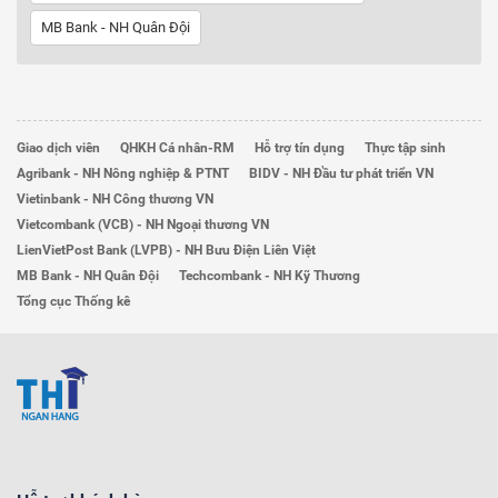
MB Bank - NH Quân Đội
Giao dịch viên
QHKH Cá nhân-RM
Hỗ trợ tín dụng
Thực tập sinh
Agribank - NH Nông nghiệp & PTNT
BIDV - NH Đầu tư phát triển VN
Vietinbank - NH Công thương VN
Vietcombank (VCB) - NH Ngoại thương VN
LienVietPost Bank (LVPB) - NH Bưu Điện Liên Việt
MB Bank - NH Quân Đội
Techcombank - NH Kỹ Thương
Tổng cục Thống kê