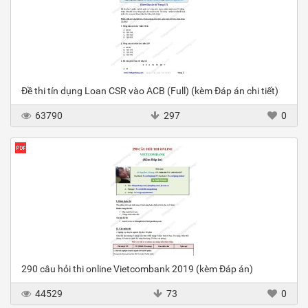
Đề thi tín dụng Loan CSR vào ACB (Full) (kèm Đáp án chi tiết)
63790
297
0
290 câu hỏi thi online Vietcombank 2019 (kèm Đáp án)
44529
73
0