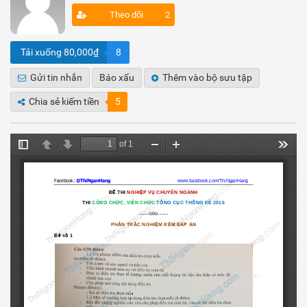
Theo dõi
2
Tải xuống 80,000₫
8
Gửi tin nhắn
Báo xấu
Thêm vào bộ sưu tập
Chia sẻ kiếm tiền
5