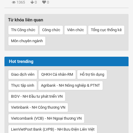
1365
0
0
Từ khóa liên quan
Thi Công chức
Công chức
Viên chức
Tổng cục thống kê
Môn chuyên ngành
Hot trending
Giao dịch viên
QHKH Cá nhân-RM
Hỗ trợ tín dụng
Thực tập sinh
Agribank - NH Nông nghiệp & PTNT
BIDV - NH Đầu tư phát triển VN
Vietinbank - NH Công thương VN
Vietcombank (VCB) - NH Ngoại thương VN
LienVietPost Bank (LVPB) - NH Bưu Điện Liên Việt