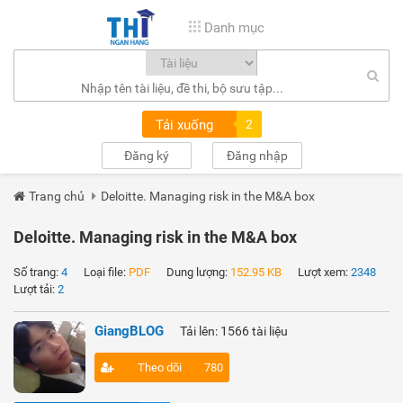
Danh mục
Tải xuống
2
Đăng ký
Đăng nhập
Trang chủ
Deloitte. Managing risk in the M&A box
Deloitte. Managing risk in the M&A box
Số trang:
4
Loại file:
PDF
Dung lượng:
152.95 KB
Lượt xem:
2348
Lượt tải:
2
GiangBLOG
Tải lên: 1566 tài liệu
Theo dõi
780