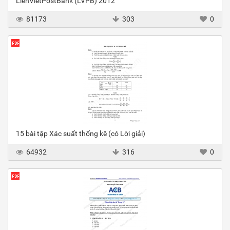
LienVietPostBank (LVPB) 2012
81173
303
0
15 bài tập Xác suất thống kê (có Lời giải)
64932
316
0