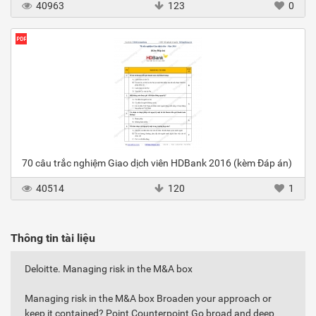
40963
123
0
70 câu trắc nghiệm Giao dịch viên HDBank 2016 (kèm Đáp án)
40514
120
1
Thông tin tài liệu
Deloitte. Managing risk in the M&A box
Managing risk in the M&A box Broaden your approach or
keep it contained? Point Counterpoint Go broad and deep