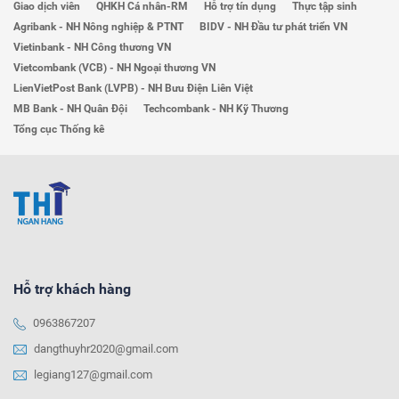
Giao dịch viên
QHKH Cá nhân-RM
Hỗ trợ tín dụng
Thực tập sinh
Agribank - NH Nông nghiệp & PTNT
BIDV - NH Đầu tư phát triển VN
Vietinbank - NH Công thương VN
Vietcombank (VCB) - NH Ngoại thương VN
LienVietPost Bank (LVPB) - NH Bưu Điện Liên Việt
MB Bank - NH Quân Đội
Techcombank - NH Kỹ Thương
Tổng cục Thống kê
Hỗ trợ khách hàng
0963867207
dangthuyhr2020@gmail.com
legiang127@gmail.com