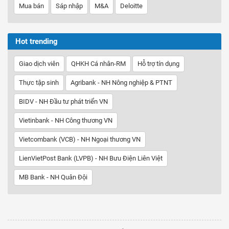
Mua bán
Sáp nhập
M&A
Deloitte
Hot trending
Giao dịch viên
QHKH Cá nhân-RM
Hỗ trợ tín dụng
Thực tập sinh
Agribank - NH Nông nghiệp & PTNT
BIDV - NH Đầu tư phát triển VN
Vietinbank - NH Công thương VN
Vietcombank (VCB) - NH Ngoại thương VN
LienVietPost Bank (LVPB) - NH Bưu Điện Liên Việt
MB Bank - NH Quân Đội