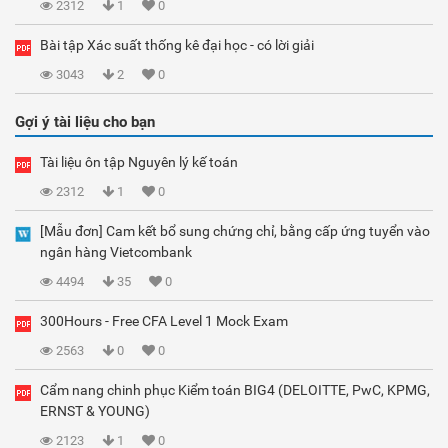
2312
1
0
Bài tập Xác suất thống kê đại học - có lời giải
3043
2
0
Gợi ý tài liệu cho bạn
Tài liệu ôn tập Nguyên lý kế toán
2312
1
0
[Mẫu đơn] Cam kết bổ sung chứng chỉ, bằng cấp ứng tuyển vào
ngân hàng Vietcombank
4494
35
0
300Hours - Free CFA Level 1 Mock Exam
2563
0
0
Cẩm nang chinh phục Kiểm toán BIG4 (DELOITTE, PwC, KPMG,
ERNST & YOUNG)
2123
1
0