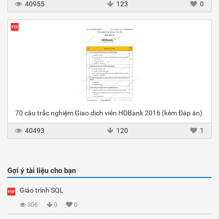
40955
123
0
70 câu trắc nghiệm Giao dịch viên HDBank 2016 (kèm Đáp án)
40493
120
1
Gợi ý tài liệu cho bạn
Giáo trình SQL
306
0
0