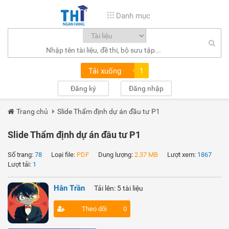
Danh mục
Tải xuống
1
Đăng ký
Đăng nhập
Trang chủ
Slide Thẩm định dự án đầu tư P1
Slide Thẩm định dự án đầu tư P1
Số trang:
78
Loại file:
PDF
Dung lượng:
2.37 MB
Lượt xem:
1867
Lượt tải:
1
Hân Trần
Tải lên: 5 tài liệu
Theo dõi
0