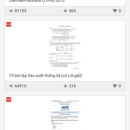
LienVietPostBank (LVPB) 2012
81155
303
0
15 bài tập Xác suất thống kê (có Lời giải)
64910
316
0