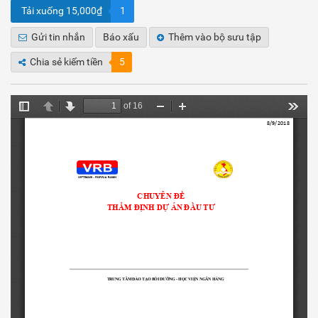
Tải xuống 15,000₫
1
Gửi tin nhắn
Báo xấu
Thêm vào bộ sưu tập
Chia sẻ kiếm tiền
5