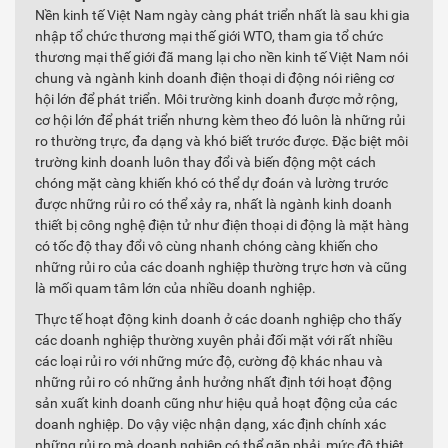
Nền kinh tế Việt Nam ngày càng phát triển nhất là sau khi gia
nhập tổ chức thương mại thế giới WTO, tham gia tổ chức
thương mại thế giới đã mang lại cho nền kinh tế Việt Nam nói
chung và ngành kinh doanh điện thoại di động nói riêng cơ
hội lớn để phát triển. Môi trường kinh doanh được mở rộng,
cơ hội lớn để phát triển nhưng kèm theo đó luôn là những rủi
ro thường trực, đa dạng và khó biết trước được. Đặc biệt môi
trường kinh doanh luôn thay đổi và biến động một cách
chóng mặt càng khiến khó có thể dự đoán và lường trước
được những rủi ro có thể xảy ra, nhất là ngành kinh doanh
thiết bị công nghệ điện tử như điện thoại di động là mặt hàng
có tốc độ thay đổi vô cùng nhanh chóng càng khiến cho
những rủi ro của các doanh nghiệp thường trực hơn và cũng
là mối quam tâm lớn của nhiều doanh nghiệp.
Thực tế hoạt động kinh doanh ở các doanh nghiệp cho thấy
các doanh nghiệp thường xuyên phải đối mặt với rất nhiều
các loại rủi ro với những mức độ, cường độ khác nhau và
những rủi ro có những ảnh hưởng nhất định tới hoạt động
sản xuất kinh doanh cũng như hiệu quả hoạt động của các
doanh nghiệp. Do vậy việc nhận dạng, xác định chính xác
những rủi ro mà doanh nghiệp có thể gặp phải, mức độ thiệt