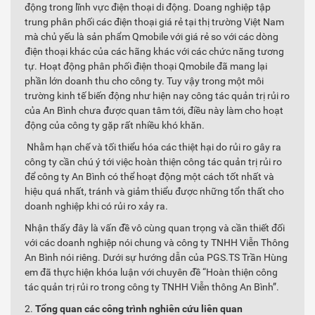
động trong lĩnh vực điện thoại di động. Doang nghiệp tập
trung phân phối các điện thoại giá rẻ tại thị trường Việt Nam
mà chủ yếu là sản phẩm Qmobile với giá rẻ so với các dòng
điện thoại khác của các hãng khác với các chức năng tương
tự. Hoạt động phân phối điện thoại Qmobile đã mang lại
phần lớn doanh thu cho công ty. Tuy vậy trong một môi
trường kinh tế biến động như hiện nay công tác quản trị rủi ro
của An Bình chưa được quan tâm tới, điều này làm cho hoạt
động của công ty gặp rất nhiều khó khăn.
Nhằm hạn chế và tối thiểu hóa các thiệt hại do rủi ro gây ra
công ty cần chú ý tới việc hoàn thiện công tác quản trị rủi ro
để công ty An Bình có thể hoạt động một cách tốt nhất và
hiệu quá nhất, tránh và giảm thiểu được những tổn thất cho
doanh nghiệp khi có rủi ro xảy ra.
Nhận thấy đây là vấn đề vô cùng quan trọng và cần thiết đối
với các doanh nghiệp nói chung và công ty TNHH Viễn Thông
An Bình nói riêng. Dưới sự hướng dẫn của PGS.TS Trần Hùng
em đã thực hiện khóa luận với chuyên đề “Hoàn thiện công
tác quản trị rủi ro trong công ty TNHH Viễn thông An Bình”.
Tổng quan các công trình nghiên cứu liên quan