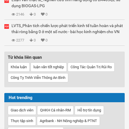
dụng BIOGAS-LPG
2146
0
0
LVTS_Phân tích chiến lược phát triển kinh tế tuần hoàn và phát
thải ròng bằng 0 ở một số nước - bài học kinh nghiệm cho VN
2277
0
0
Từ khóa liên quan
Khóa luận
luận văn tốt nghiệp
Công Tác Quản Trị Rủi Ro
Công Ty Tnhh Viễn Thông An Bình
Hot trending
Giao dịch viên
QHKH Cá nhân-RM
Hỗ trợ tín dụng
Thực tập sinh
Agribank - NH Nông nghiệp & PTNT