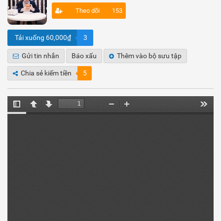
Theo dõi
153
Tải xuống 60,000₫
3
Gửi tin nhắn
Báo xấu
Thêm vào bộ sưu tập
Chia sẻ kiếm tiền
5