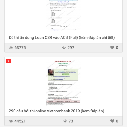
Đề thi tín dụng Loan CSR vào ACB (Full) (kèm Đáp án chi tiết)
63775
297
0
290 câu hỏi thi online Vietcombank 2019 (kèm Đáp án)
44521
73
0