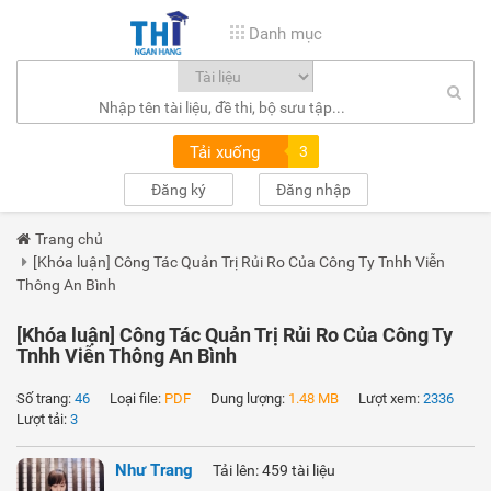
Danh mục
Tải xuống
3
Đăng ký
Đăng nhập
Trang chủ
[Khóa luận] Công Tác Quản Trị Rủi Ro Của Công Ty Tnhh Viễn
Thông An Bình
[Khóa luận] Công Tác Quản Trị Rủi Ro Của Công Ty
Tnhh Viễn Thông An Bình
Số trang:
46
Loại file:
PDF
Dung lượng:
1.48 MB
Lượt xem:
2336
Lượt tải:
3
Như Trang
Tải lên: 459 tài liệu