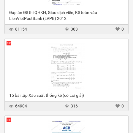
Đáp án Đề thi QHKH, Giao dịch viên, Kế toán vào
LienVietPostBank (LVPB) 2012
81154
303
0
15 bài tập Xác suất thống kê (có Lời giải)
64904
316
0