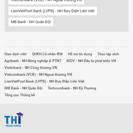
LienVietPost Bank (LVPB) - NH Bưu Điện Liên Việt
MB Bank - NH Quân Đội
Giao dịch viên
QHKH Cá nhân-RM
Hỗ trợ tín dụng
Thực tập sinh
Agribank - NH Nông nghiệp & PTNT
BIDV - NH Đầu tư phát triển VN
Vietinbank - NH Công thương VN
Vietcombank (VCB) - NH Ngoại thương VN
LienVietPost Bank (LVPB) - NH Bưu Điện Liên Việt
MB Bank - NH Quân Đội
Techcombank - NH Kỹ Thương
Tổng cục Thống kê