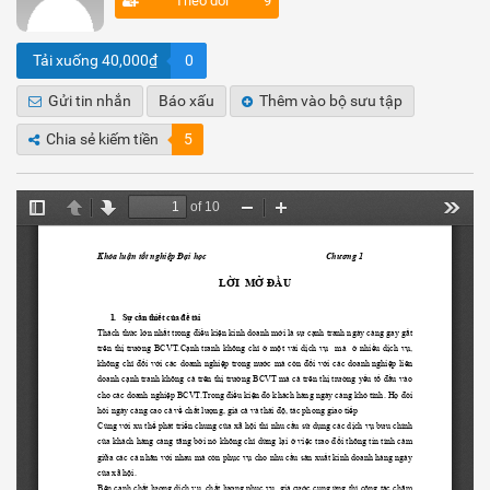
Theo dõi
9
Tải xuống 40,000₫
0
Gửi tin nhắn
Báo xấu
Thêm vào bộ sưu tập
Chia sẻ kiếm tiền
5