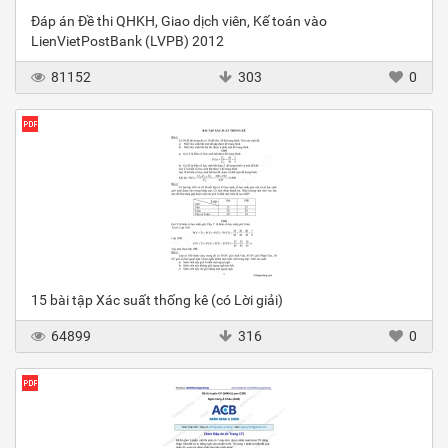
Đáp án Đề thi QHKH, Giao dịch viên, Kế toán vào
LienVietPostBank (LVPB) 2012
81152
303
0
15 bài tập Xác suất thống kê (có Lời giải)
64899
316
0