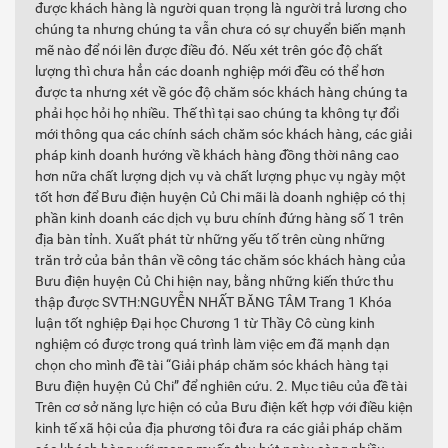
được khách hàng là người quan trọng là người trả lương cho
chúng ta nhưng chúng ta vẫn chưa có sự chuyển biến mạnh
mẽ nào để nói lên được điều đó. Nếu xét trên góc độ chất
lượng thì chưa hẳn các doanh nghiệp mới đều có thể hơn
được ta nhưng xét về góc độ chăm sóc khách hàng chúng ta
phải học hỏi họ nhiều. Thế thì tại sao chúng ta không tự đổi
mới thông qua các chính sách chăm sóc khách hàng, các giải
pháp kinh doanh hướng về khách hàng đồng thời nâng cao
hơn nữa chất lượng dịch vụ và chất lượng phục vụ ngày một
tốt hơn để Bưu điện huyện Củ Chi mãi là doanh nghiệp có thị
phần kinh doanh các dịch vụ bưu chính đứng hàng số 1 trên
địa bàn tỉnh. Xuất phát từ những yếu tố trên cùng những
trăn trở của bản thân về công tác chăm sóc khách hàng của
Bưu điện huyện Củ Chi hiện nay, bằng những kiến thức thu
thập được SVTH:NGUYỄN NHẤT BĂNG TÂM Trang 1 Khóa
luận tốt nghiệp Đại học Chương 1 từ Thầy Cô cùng kinh
nghiệm có được trong quá trình làm việc em đã mạnh dạn
chọn cho mình đề tài “Giải pháp chăm sóc khách hàng tại
Bưu điện huyện Củ Chi” để nghiên cứu. 2. Mục tiêu của đề tài
Trên cơ sở năng lực hiện có của Bưu điện kết hợp với điều kiện
kinh tế xã hội của địa phương tôi đưa ra các giải pháp chăm