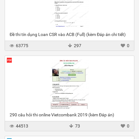
Đề thi tín dụng Loan CSR vào ACB (Full) (kèm Đáp án chi tiết)
63775
297
0
290 câu hỏi thi online Vietcombank 2019 (kèm Đáp án)
44513
73
0