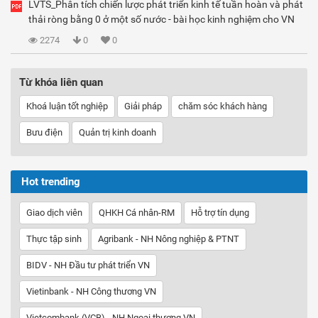
LVTS_Phân tích chiến lược phát triển kinh tế tuần hoàn và phát
thải ròng bằng 0 ở một số nước - bài học kinh nghiệm cho VN
2274
0
0
Từ khóa liên quan
Khoá luận tốt nghiệp
Giải pháp
chăm sóc khách hàng
Bưu điện
Quản trị kinh doanh
Hot trending
Giao dịch viên
QHKH Cá nhân-RM
Hỗ trợ tín dụng
Thực tập sinh
Agribank - NH Nông nghiệp & PTNT
BIDV - NH Đầu tư phát triển VN
Vietinbank - NH Công thương VN
Vietcombank (VCB) - NH Ngoại thương VN