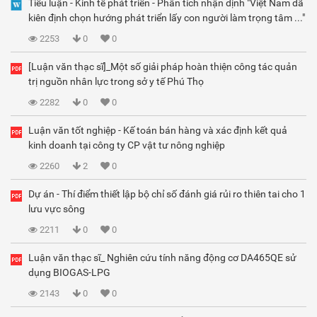
Tiểu luận - Kinh tế phát triển - Phân tích nhận định "Việt Nam đã
kiên định chọn hướng phát triển lấy con người làm trọng tâm ..."
2253
0
0
[Luận văn thạc sĩ]_Một số giải pháp hoàn thiện công tác quản
trị nguồn nhân lực trong sở y tế Phú Thọ
2282
0
0
Luận văn tốt nghiệp - Kế toán bán hàng và xác định kết quả
kinh doanh tại công ty CP vật tư nông nghiệp
2260
2
0
Dự án - Thí điểm thiết lập bộ chỉ số đánh giá rủi ro thiên tai cho 1
lưu vực sông
2211
0
0
Luận văn thạc sĩ_ Nghiên cứu tính năng động cơ DA465QE sử
dụng BIOGAS-LPG
2143
0
0