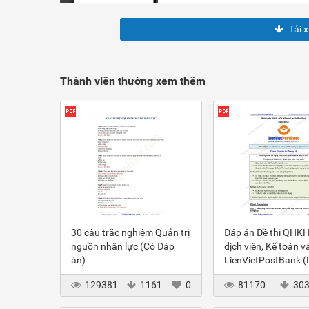
Tải 
Thành viên thường xem thêm
30 câu trắc nghiệm Quản trị
Đáp án Đề thi QHKH
nguồn nhân lực (Có Đáp
dịch viên, Kế toán v
án)
LienVietPostBank 
2012
129381
1161
0
81170
30