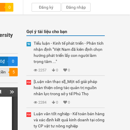
0
Đăng ký
Đăng nhập
Gợi ý tài liệu cho bạn
ersity
Tiểu luận - Kinh tế phát triển - Phân tích
nhận định "Việt Nam đã kiên định chọn
hướng phát triển lấy con người làm
00₫
0
trọng tâm ..."
2257
0
0
tiền
5
[Luận văn thạc sĩ]_Một số giải pháp
hoàn thiện công tác quản trị nguồn
nhân lực trong sở y tế Phú Thọ
2284
0
0
Luận văn tốt nghiệp - Kế toán bán hàng
và xác định kết quả kinh doanh tại công
ty CP vật tư nông nghiệp