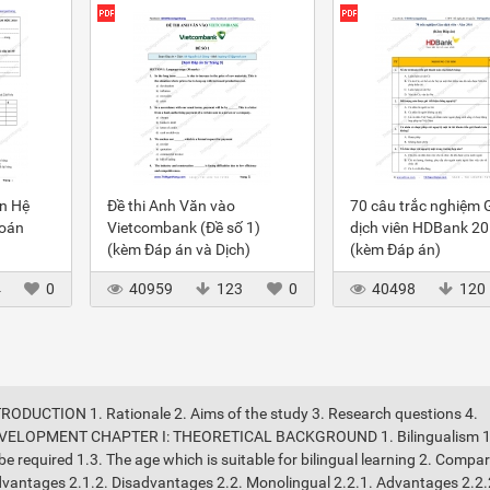
ôn Hệ
Đề thi Anh Văn vào
70 câu trắc nghiệm 
toán
Vietcombank (Đề số 1)
dịch viên HDBank 2
(kèm Đáp án và Dịch)
(kèm Đáp án)
4
0
40959
123
0
40498
120
TION 1. Rationale 2. Aims of the study 3. Research questions 4.
I: DEVELOPMENT CHAPTER I: THEORETICAL BACKGROUND 1. Bilingualism 1
 be required 1.3. The age which is suitable for bilingual learning 2. Compa
 Advantages 2.1.2. Disadvantages 2.2. Monolingual 2.2.1. Advantages 2.2.