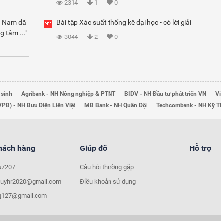
2314
1
0
ệt Nam đã
Bài tập Xác suất thống kê đại học - có lời giải
g tâm ..."
3044
2
0
 sinh
Agribank - NH Nông nghiệp & PTNT
BIDV - NH Đầu tư phát triển VN
Vi
VPB) - NH Bưu Điện Liên Việt
MB Bank - NH Quân Đội
Techcombank - NH Kỹ 
khách hàng
Giúp đỡ
Hỗ trợ
67207
Câu hỏi thường gặp
huyhr2020@gmail.com
Điều khoản sử dụng
ng127@gmail.com