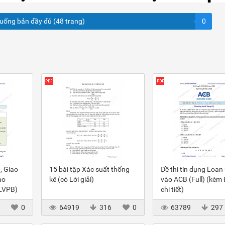
xuống bản đầy đủ (48 trang)
0
, Giao
15 bài tập Xác suất thống
Đề thi tín dụng Loan
ào
kê (có Lời giải)
vào ACB (Full) (kèm
(LVPB)
chi tiết)
3
0
64919
316
0
63789
297