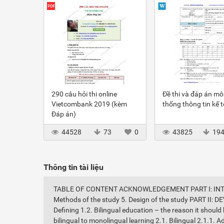
290 câu hỏi thi online
Đề thi và đáp án m
Vietcombank 2019 (kèm
thống thông tin kế 
Đáp án)
44528
73
0
43825
19
Thông tin tài liệu
TABLE OF CONTENT ACKNOWLEDGEMENT PART I: INTRODUC
Methods of the study 5. Design of the study PART I
Defining 1.2. Bilingual education – the reason it should
bilingual to monolingual learning 2.1. Bilingual 2.1.1.