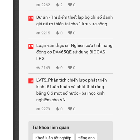
2262
2
0
Dự án - Thí điểm thiết lập bộ chỉ số đánh
giá rủi ro thiên tai cho 1 lưu vực sông
2215
0
0
Luận văn thạc sĩ_ Nghiên cứu tính năng
động cơ DA465QE sử dụng BIOGAS-
LPG
2149
0
0
LVTS_Phân tích chiến lược phát triển
kinh tế tuần hoàn và phát thải ròng
bằng 0 ở một số nước - bài học kinh
nghiệm cho VN
2279
0
0
Từ khóa liên quan
Khoá luận tốt nghiệp
tiếng anh