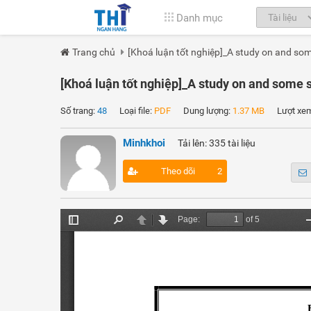
Danh mục
Trang chủ
[Khoá luận tốt nghiệp]_A study on and som
[Khoá luận tốt nghiệp]_A study on and some s
Số trang:
48
Loại file:
PDF
Dung lượng:
1.37 MB
Lượt xe
Minhkhoi
Tải lên: 335 tài liệu
Theo dõi
2