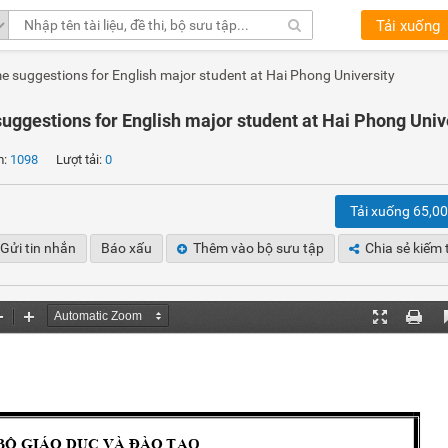
Tải xuống
e suggestions for English major student at Hai Phong University
uggestions for English major student at Hai Phong Univ
m:
1098
Lượt tải:
0
Tải xuống 65,0
Gửi tin nhắn
Báo xấu
Thêm vào bộ sưu tập
Chia sẻ kiếm 