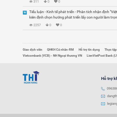
311
0
0
Tiểu luận - Kinh tế phát triển - Phân tích nhận định "Vi
kiên định chọn hướng phát triển lấy con người làm trọn
2257
0
0
Giao dịch viên
QHKH Cá nhân-RM
Hỗ trợ tín dụng
Thực tập
Vietcombank (VCB) - NH Ngoại thương VN
LienVietPost Bank (L
Hỗ trợ 
09638
dangt
legia