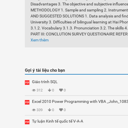
Disadvantages 3. The objective and subjective influences
METHODOLOGY 1. Sample and sampling 2. Instruments 3
AND SUGGESTED SOLUTIONS 1. Data analysis and findi
University 3. Difficulties of bilingual learning at Ha
3.1.2. Vocabulary 3.1.3. Pronunciation 3.2. The skills 4
PART III: CONCLUTION SURVEY QUESTIONAIRE REFE
Xem thêm
Gợi ý tài liệu cho bạn
Giáo trình SQL
312
0
0
Excel 2010 Power Programming with VBA _John_108
339
0
0
Tự luận Kinh tế quốc tế V-A-A