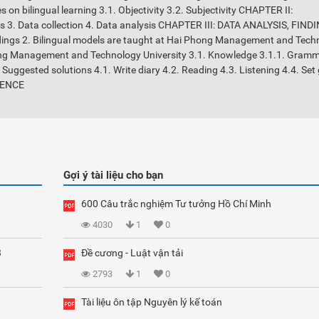
 on bilingual learning 3.1. Objectivity 3.2. Subjectivity CHAPTER II:
. Data collection 4. Data analysis CHAPTER III: DATA ANALYSIS, FIND
ngs 2. Bilingual models are taught at Hai Phong Management and Tech
i Phong Management and Technology University 3.1. Knowledge 3.1.1. Gram
. Suggested solutions 4.1. Write diary 4.2. Reading 4.3. Listening 4.4. Set
RENCE
Gợi ý tài liệu cho bạn
600 Câu trắc nghiệm Tư tưởng Hồ Chí Minh
4030
1
0
3
Đề cương - Luật vận tải
2793
1
0
Tài liệu ôn tập Nguyên lý kế toán