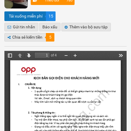
Theo dõi
780
Tải xuống miễn phí
15
Gửi tin nhắn
Báo xấu
Thêm vào bộ sưu tập
Chia sẻ kiếm tiền
5