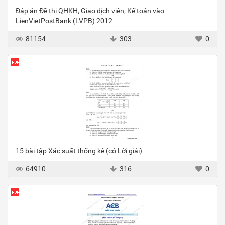
Đáp án Đề thi QHKH, Giao dịch viên, Kế toán vào
LienVietPostBank (LVPB) 2012
81154
303
0
15 bài tập Xác suất thống kê (có Lời giải)
64910
316
0