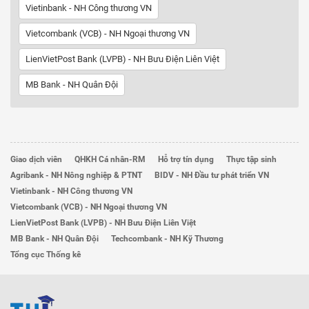
Vietinbank - NH Công thương VN
Vietcombank (VCB) - NH Ngoại thương VN
LienVietPost Bank (LVPB) - NH Bưu Điện Liên Việt
MB Bank - NH Quân Đội
Giao dịch viên
QHKH Cá nhân-RM
Hỗ trợ tín dụng
Thực tập sinh
Agribank - NH Nông nghiệp & PTNT
BIDV - NH Đầu tư phát triển VN
Vietinbank - NH Công thương VN
Vietcombank (VCB) - NH Ngoại thương VN
LienVietPost Bank (LVPB) - NH Bưu Điện Liên Việt
MB Bank - NH Quân Đội
Techcombank - NH Kỹ Thương
Tổng cục Thống kê