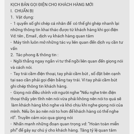
KỊCH BẢN GỌI ĐIỆN CHO KHÁCH HÀNG MỚI
I. CHUẨN BỊ
1. Vật dụng:
- 1 quyển số ghi chép cá nhân để có thể ghi ghép nhanh lại
những thông tin khai thác được từ khách hàng khi gọi điện
Vd: tên , Email , dịch vụ khách hàng quan tâm
- Máy tính luôn mở những tác vụ liên quan đến dịch vụ cần tư
vấn
2. Tác phong & thông tin :
- Ngồi thẳng ngay ngắn vì tư thế ngồi liên quan đến giọng nói
và cách nói.
- Tay trái cầm điện thoại, tay phải cầm bút , sổ đặt bên cạnh
tại sao cần phải gọi điện bằng tay trái. Vì tay phải cầm bút
ghi chép thông tin khách hàng.
- Giọng nói điều chỉnh với người nghe ”Nếu nghe trên điện
thoại thấy yên tĩnh nên nói vừa phải không nên nói to quá sẽ
làm khách hàng khó nghe và khó chịu khi nghe giọng nói của
mình. Nếu ồn ào nên nói to hơn để khách hàng có thể nghe
rõ”. Truyền cảm xúc qua giọng nói
- Nhấn mạnh những đoạn quan trọng.vd: “Hoàn toàn miễn
phí” để gây sự chú ý cho khách hàng. Tăng tỷ lệ quan tâm