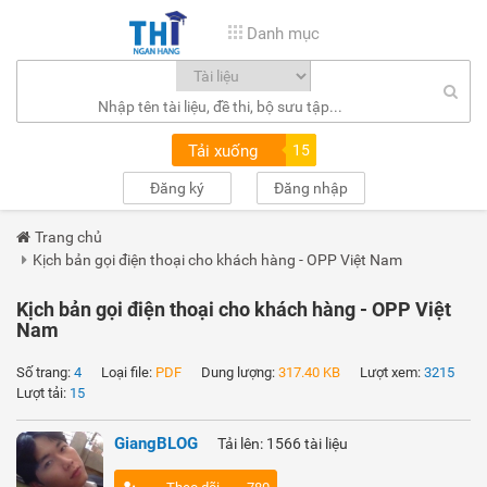
Danh mục
Tải xuống
15
Đăng ký
Đăng nhập
Trang chủ
Kịch bản gọi điện thoại cho khách hàng - OPP Việt Nam
Kịch bản gọi điện thoại cho khách hàng - OPP Việt
Nam
Số trang:
4
Loại file:
PDF
Dung lượng:
317.40 KB
Lượt xem:
3215
Lượt tải:
15
GiangBLOG
Tải lên: 1566 tài liệu