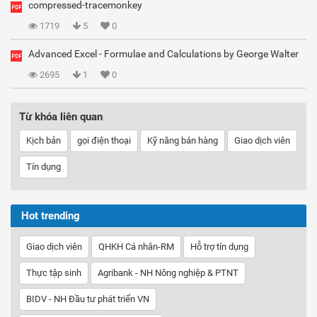
compressed-tracemonkey
1719
5
0
Advanced Excel - Formulae and Calculations by George Walter
2695
1
0
Từ khóa liên quan
Kịch bản
gọi điện thoại
Kỹ năng bán hàng
Giao dịch viên
Tín dụng
Hot trending
Giao dịch viên
QHKH Cá nhân-RM
Hỗ trợ tín dụng
Thực tập sinh
Agribank - NH Nông nghiệp & PTNT
BIDV - NH Đầu tư phát triển VN