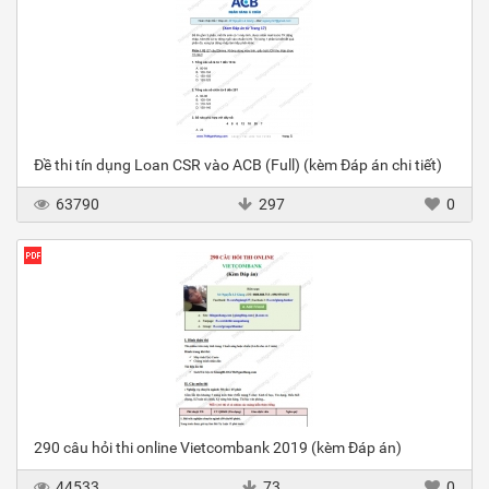
Đề thi tín dụng Loan CSR vào ACB (Full) (kèm Đáp án chi tiết)
63790
297
0
290 câu hỏi thi online Vietcombank 2019 (kèm Đáp án)
44533
73
0