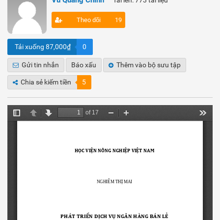
Vũ Quang Chinh
Tải lên: 773 tài liệu
Theo dõi
19
Tải xuống 87,000₫
0
Gửi tin nhắn
Báo xấu
Thêm vào bộ sưu tập
Chia sẻ kiếm tiền
5