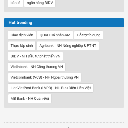
bán lẻ
ngân hàng BIDV
Hot trending
Giao dịch viên
QHKH Cá nhân-RM
Hỗ trợ tín dụng
Thực tập sinh
Agribank - NH Nông nghiệp & PTNT
BIDV - NH Đầu tư phát triển VN
Vietinbank - NH Công thương VN
Vietcombank (VCB) - NH Ngoại thương VN
LienVietPost Bank (LVPB) - NH Bưu Điện Liên Việt
MB Bank - NH Quân Đội