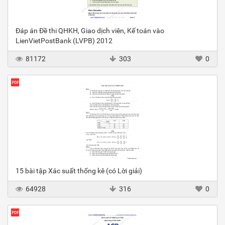
Đáp án Đề thi QHKH, Giao dịch viên, Kế toán vào
LienVietPostBank (LVPB) 2012
81172
303
0
15 bài tập Xác suất thống kê (có Lời giải)
64928
316
0