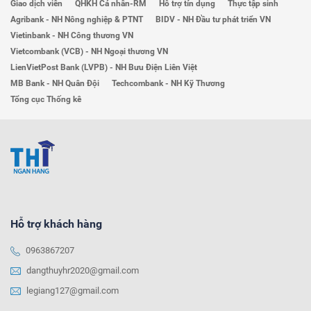
Giao dịch viên
QHKH Cá nhân-RM
Hỗ trợ tín dụng
Thực tập sinh
Agribank - NH Nông nghiệp & PTNT
BIDV - NH Đầu tư phát triển VN
Vietinbank - NH Công thương VN
Vietcombank (VCB) - NH Ngoại thương VN
LienVietPost Bank (LVPB) - NH Bưu Điện Liên Việt
MB Bank - NH Quân Đội
Techcombank - NH Kỹ Thương
Tổng cục Thống kê
Hỗ trợ khách hàng
0963867207
dangthuyhr2020@gmail.com
legiang127@gmail.com