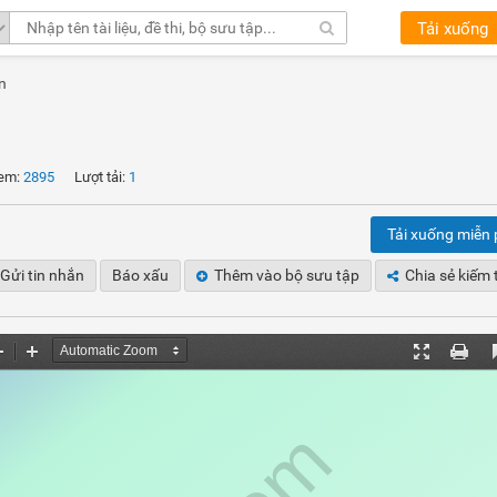
Tải xuống
n
em:
2895
Lượt tải:
1
Tải xuống miễn 
Gửi tin nhắn
Báo xấu
Thêm vào bộ sưu tập
Chia sẻ kiếm 