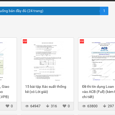
xuống bản đầy đủ (24 trang)
1
, Giao
15 bài tập Xác suất thống
Đề thi tín dụng Loan
ào
kê (có Lời giải)
vào ACB (Full) (kèm
(LVPB)
chi tiết)
3
0
64947
316
0
63800
297