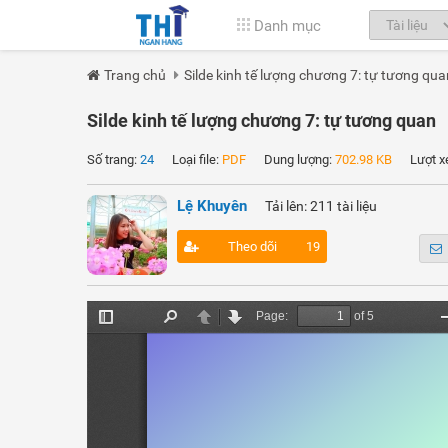
Danh mục
Trang chủ
Silde kinh tế lượng chương 7: tự tương qua
Silde kinh tế lượng chương 7: tự tương quan
Số trang:
24
Loại file:
PDF
Dung lượng:
702.98 KB
Lượt x
Lệ Khuyên
Tải lên: 211 tài liệu
Theo dõi
19