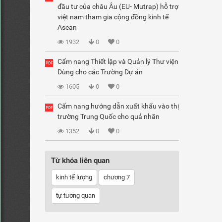
đầu tư của châu Âu (EU- Mutrap) hỗ trợ
việt nam tham gia cộng đồng kinh tế
Asean
1932
0
0
Cẩm nang Thiết lập và Quản lý Thư viện
Dùng cho các Trường Dự án
1605
0
0
Cẩm nang hướng dẫn xuất khẩu vào thị
trường Trung Quốc cho quả nhãn
1352
0
0
Từ khóa liên quan
kinh tế lượng
chương 7
tự tương quan