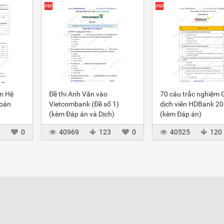
ôn Hệ
Đề thi Anh Văn vào
70 câu trắc nghiệm 
toán
Vietcombank (Đề số 1)
dịch viên HDBank 2
(kèm Đáp án và Dịch)
(kèm Đáp án)
4
0
40969
123
0
40525
120