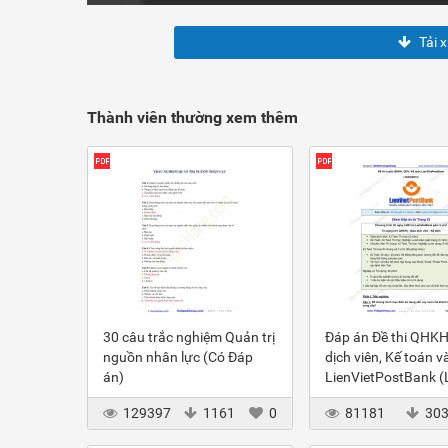
Tải 
Thành viên thường xem thêm
30 câu trắc nghiệm Quản trị
Đáp án Đề thi QHKH
nguồn nhân lực (Có Đáp
dịch viên, Kế toán v
án)
LienVietPostBank 
2012
129397
1161
0
81181
30