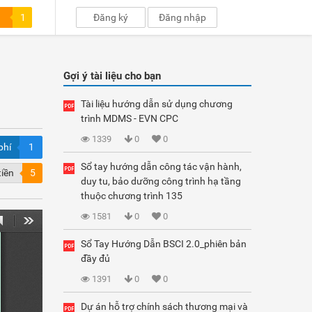
1
Đăng ký
Đăng nhập
Gợi ý tài liệu cho bạn
Tài liệu hướng dẫn sử dụng chương
trình MDMS - EVN CPC
1339
0
0
phí
1
Sổ tay hướng dẫn công tác vận hành,
tiền
5
duy tu, bảo dưỡng công trình hạ tầng
thuộc chương trình 135
1581
0
0
Sổ Tay Hướng Dẫn BSCI 2.0_phiên bản
đầy đủ
1391
0
0
Dự án hỗ trợ chính sách thương mại và