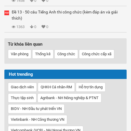
1458
0
0
Đề 13 - 50 câu Tiếng Anh thi công chức (kèm đáp án và giải
thích)
1363
0
0
Từ khóa liên quan
Văn phòng
Thống kê
Công chức
Công chức cấp xã
Hot trending
Giao dịch viên
QHKH Cá nhân-RM
Hỗ trợ tín dụng
Thực tập sinh
Agribank - NH Nông nghiệp & PTNT
BIDV - NH Đầu tư phát triển VN
Vietinbank - NH Công thương VN
Vietcombank (VCB) - NH Ngoại thương VN