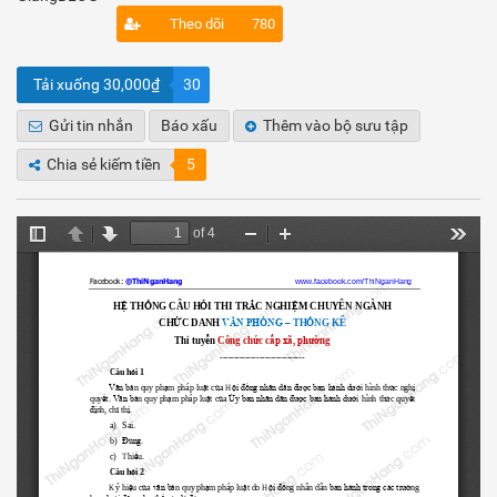
Theo dõi
780
Tải xuống 30,000₫
30
Gửi tin nhắn
Báo xấu
Thêm vào bộ sưu tập
Chia sẻ kiếm tiền
5