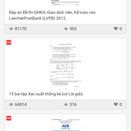
Đáp án Đề thi QHKH, Giao dịch viên, Kế toán vào
LienVietPostBank (LVPB) 2012
81170
303
0
15 bài tập Xác suất thống kê (có Lời giải)
64914
316
0