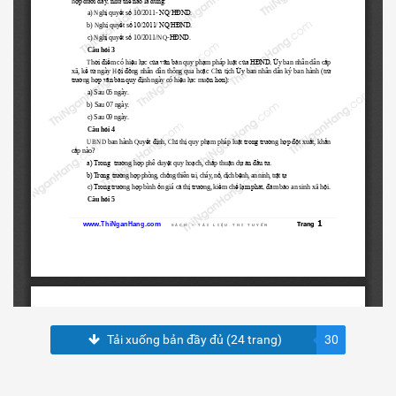
Tải xuống bản đầy đủ (24 trang)
30