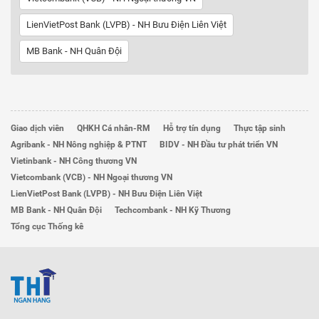
LienVietPost Bank (LVPB) - NH Bưu Điện Liên Việt
MB Bank - NH Quân Đội
Giao dịch viên
QHKH Cá nhân-RM
Hỗ trợ tín dụng
Thực tập sinh
Agribank - NH Nông nghiệp & PTNT
BIDV - NH Đầu tư phát triển VN
Vietinbank - NH Công thương VN
Vietcombank (VCB) - NH Ngoại thương VN
LienVietPost Bank (LVPB) - NH Bưu Điện Liên Việt
MB Bank - NH Quân Đội
Techcombank - NH Kỹ Thương
Tổng cục Thống kê