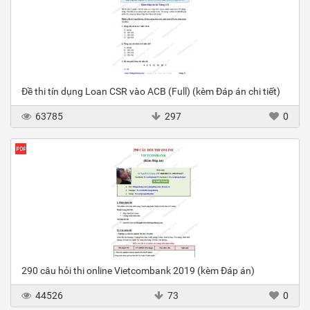
Đề thi tín dụng Loan CSR vào ACB (Full) (kèm Đáp án chi tiết)
63785
297
0
290 câu hỏi thi online Vietcombank 2019 (kèm Đáp án)
44526
73
0