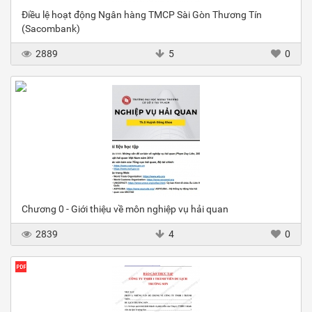
Điều lệ hoạt động Ngân hàng TMCP Sài Gòn Thương Tín
(Sacombank)
2889
5
0
Chương 0 - Giới thiệu về môn nghiệp vụ hải quan
2839
4
0