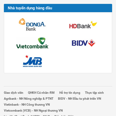
Nhà tuyển dụng hàng đầu
Giao dịch viên
QHKH Cá nhân-RM
Hỗ trợ tín dụng
Thực tập sinh
Agribank - NH Nông nghiệp & PTNT
BIDV - NH Đầu tư phát triển VN
Vietinbank - NH Công thương VN
Vietcombank (VCB) - NH Ngoại thương VN