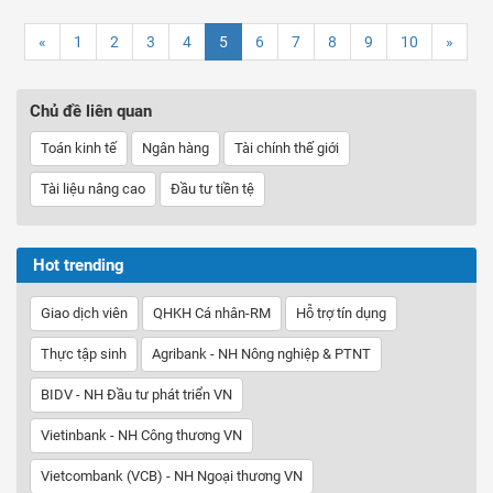
«
1
2
3
4
5
6
7
8
9
10
»
Chủ đề liên quan
Toán kinh tế
Ngân hàng
Tài chính thế giới
Tài liệu nâng cao
Đầu tư tiền tệ
Hot trending
Giao dịch viên
QHKH Cá nhân-RM
Hỗ trợ tín dụng
Thực tập sinh
Agribank - NH Nông nghiệp & PTNT
BIDV - NH Đầu tư phát triển VN
Vietinbank - NH Công thương VN
Vietcombank (VCB) - NH Ngoại thương VN