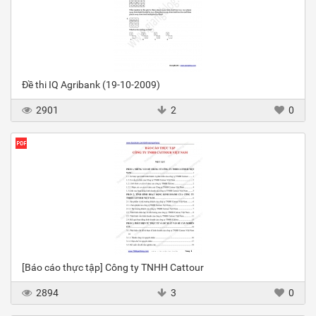
Đề thi IQ Agribank (19-10-2009)
2901
2
0
[Báo cáo thực tập] Công ty TNHH Cattour
2894
3
0