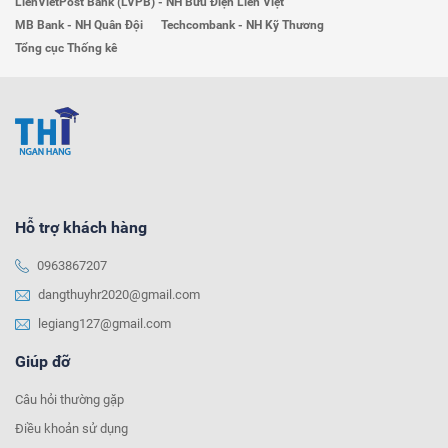
LienVietPost Bank (LVPB) - NH Bưu Điện Liên Việt
MB Bank - NH Quân Đội
Techcombank - NH Kỹ Thương
Tổng cục Thống kê
Hỗ trợ khách hàng
0963867207
dangthuyhr2020@gmail.com
legiang127@gmail.com
Giúp đỡ
Câu hỏi thường gặp
Điều khoản sử dụng