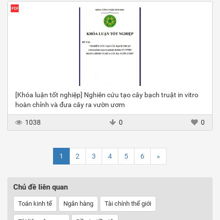
[Khóa luận tốt nghiệp] Nghiên cứu tạo cây bạch truật in vitro
hoàn chỉnh và đưa cây ra vườn ươm
1038
0
0
1
2
3
4
5
6
»
Chủ đề liên quan
Toán kinh tế
Ngân hàng
Tài chính thế giới