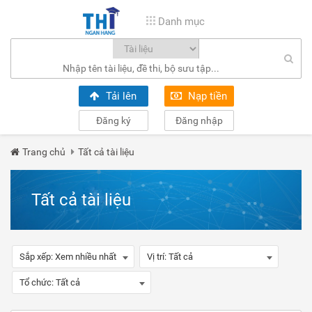
Danh mục
Tải lên
Nạp tiền
Đăng ký
Đăng nhập
Trang chủ
Tất cả tài liệu
Tất cả tài liệu
Sắp xếp:
Xem nhiều nhất
Vị trí:
Tất cả
Tổ chức:
Tất cả