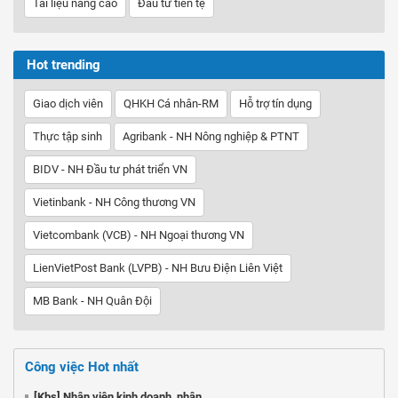
Tài liệu nâng cao
Đầu tư tiền tệ
Hot trending
Giao dịch viên
QHKH Cá nhân-RM
Hỗ trợ tín dụng
Thực tập sinh
Agribank - NH Nông nghiệp & PTNT
BIDV - NH Đầu tư phát triển VN
Vietinbank - NH Công thương VN
Vietcombank (VCB) - NH Ngoại thương VN
LienVietPost Bank (LVPB) - NH Bưu Điện Liên Việt
MB Bank - NH Quân Đội
Công việc Hot nhất
[Kbs] Nhân viên kinh doanh, nhân ...