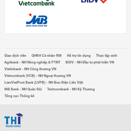
Giao dịch viên
QHKH Cá nhân-RM
Hỗ trợ tín dụng
Thực tập sinh
Agribank - NH Nông nghiệp & PTNT
BIDV - NH Đầu tư phát triển VN
Vietinbank - NH Công thương VN
Vietcombank (VCB) - NH Ngoại thương VN
LienVietPost Bank (LVPB) - NH Bưu Điện Liên Việt
MB Bank - NH Quân Đội
Techcombank - NH Kỹ Thương
Tổng cục Thống kê