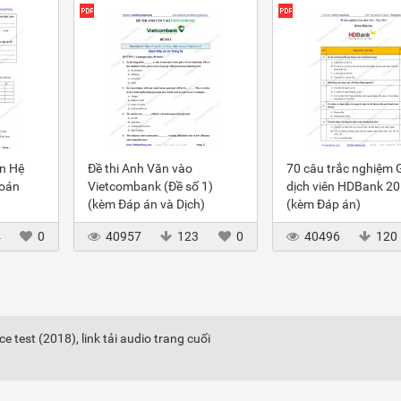
ôn Hệ
Đề thi Anh Văn vào
70 câu trắc nghiệm 
toán
Vietcombank (Đề số 1)
dịch viên HDBank 2
(kèm Đáp án và Dịch)
(kèm Đáp án)
4
0
40957
123
0
40496
120
 test (2018), link tải audio trang cuối