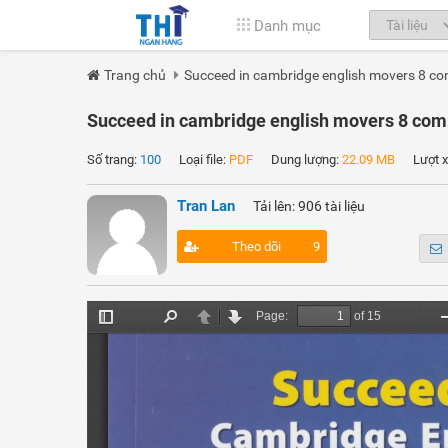
Danh mục
Trang chủ
Succeed in cambridge english movers 8 com
Succeed in cambridge english movers 8 compl
Số trang:
100
Loại file:
PDF
Dung lượng:
22.09 MB
Lượt x
Tran Lan
Tải lên: 906 tài liệu
Theo dõi
9