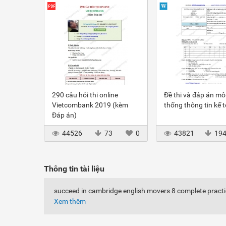
290 câu hỏi thi online
Đề thi và đáp án m
Vietcombank 2019 (kèm
thống thông tin kế 
Đáp án)
44526
73
0
43821
19
Thông tin tài liệu
succeed in cambridge english movers 8 complete practice
Xem thêm