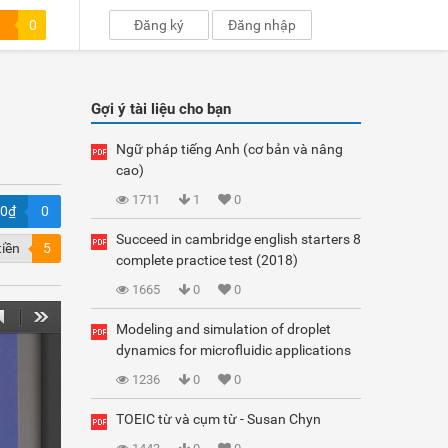
0
Đăng ký
Đăng nhập
Gợi ý tài liệu cho bạn
Ngữ pháp tiếng Anh (cơ bản và nâng
cao)
1711
1
0
00₫
0
Succeed in cambridge english starters 8
tiền
5
complete practice test (2018)
1665
0
0
Modeling and simulation of droplet
dynamics for microfluidic applications
1236
0
0
TOEIC từ và cụm từ - Susan Chyn