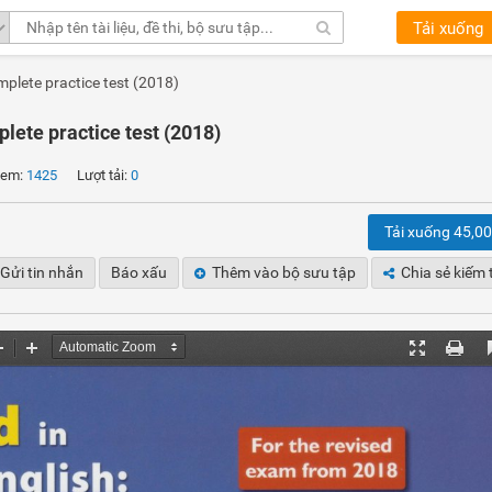
Tải xuống
plete practice test (2018)
ete practice test (2018)
em:
1425
Lượt tải:
0
Tải xuống 45,0
Gửi tin nhắn
Báo xấu
Thêm vào bộ sưu tập
Chia sẻ kiếm 