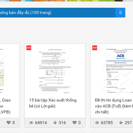
uống bản đầy đủ (100 trang)
0
, Giao
15 bài tập Xác suất thống
Đề thi tín dụng Loan
ào
kê (có Lời giải)
vào ACB (Full) (kèm
(LVPB)
chi tiết)
3
0
64914
316
0
63785
297