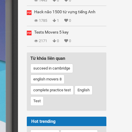
1443
0
0
Hack não 1500 từ vựng tiếng Anh
1785
1
0
Tests Movers 5 key
2171
0
0
Từ khóa liên quan
succeed in cambridge
english movers 8
complete practice test
English
Test
Hot trending