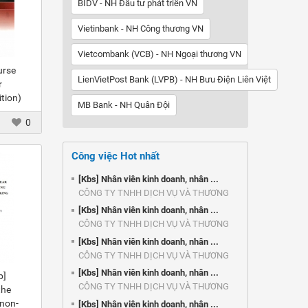
BIDV - NH Đầu tư phát triển VN
Vietinbank - NH Công thương VN
Vietcombank (VCB) - NH Ngoại thương VN
urse
LienVietPost Bank (LVPB) - NH Bưu Điện Liên Việt
r
tion)
MB Bank - NH Quân Đội
0
Công việc Hot nhất
[Kbs] Nhân viên kinh doanh, nhân ...
CÔNG TY TNHH DỊCH VỤ VÀ THƯƠNG
MẠI ...
[Kbs] Nhân viên kinh doanh, nhân ...
CÔNG TY TNHH DỊCH VỤ VÀ THƯƠNG
MẠI ...
[Kbs] Nhân viên kinh doanh, nhân ...
CÔNG TY TNHH DỊCH VỤ VÀ THƯƠNG
MẠI ...
[Kbs] Nhân viên kinh doanh, nhân ...
p]
CÔNG TY TNHH DỊCH VỤ VÀ THƯƠNG
the
MẠI ...
 non-
[Kbs] Nhân viên kinh doanh, nhân ...