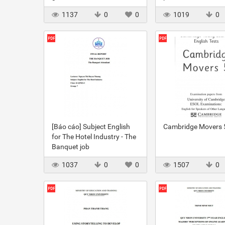
Dong Nai province in
growth – empirical 
1137
0
0
1019
0
Vietnam
from Vietnam
[Báo cáo] Subject English
Cambridge Movers 
for The Hotel Industry - The
Banquet job
1037
0
0
1507
0