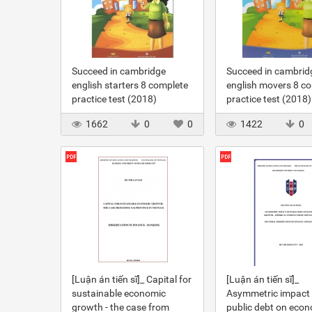
Succeed in cambridge
Succeed in cambrid
english starters 8 complete
english movers 8 c
practice test (2018)
practice test (2018)
1662
0
0
1422
0
[Luận án tiến sĩ]_ Capital for
[Luận án tiến sĩ]_
sustainable economic
Asymmetric impact 
growth - the case from
public debt on eco