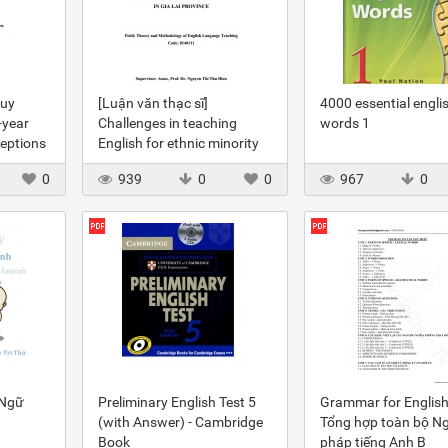
Quy
[Luận văn thạc sĩ]
4000 essential engli
-year
Challenges in teaching
words 1
ceptions
English for ethnic minority
students in Gia Lai province
0
939
0
0
967
0
 Ngữ
Preliminary English Test 5
Grammar for English
(with Answer) - Cambridge
Tổng hợp toàn bộ N
Book
pháp tiếng Anh B