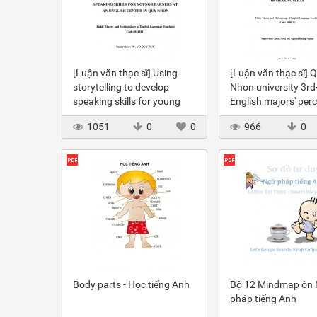
[Luận văn thạc sĩ] Using
[Luận văn thạc sĩ] 
storytelling to develop
Nhon university 3rd
speaking skills for young
English majors' per
learners at an English
of online learning of
1051
0
0
966
0
center in Quy Nhon
speaking skills
Body parts - Học tiếng Anh
Bộ 12 Mindmap ôn
pháp tiếng Anh