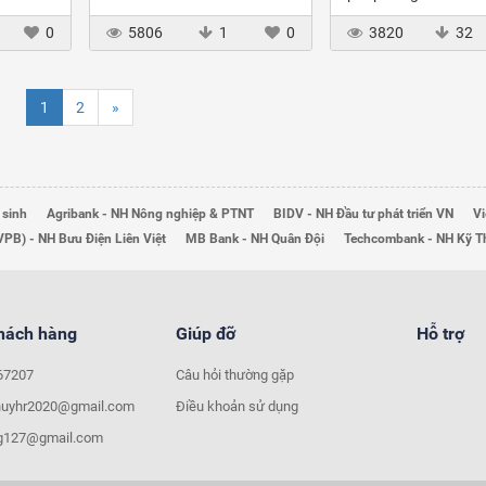
0
5806
1
0
3820
32
1
2
»
 sinh
Agribank - NH Nông nghiệp & PTNT
BIDV - NH Đầu tư phát triển VN
Vi
VPB) - NH Bưu Điện Liên Việt
MB Bank - NH Quân Đội
Techcombank - NH Kỹ 
khách hàng
Giúp đỡ
Hỗ trợ
67207
Câu hỏi thường gặp
huyhr2020@gmail.com
Điều khoản sử dụng
ng127@gmail.com