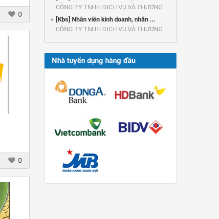
ing
CÔNG TY TNHH DỊCH VỤ VÀ THƯƠNG
0
f the
MẠI ...
[Kbs] Nhân viên kinh doanh, nhân ...
t HPU
CÔNG TY TNHH DỊCH VỤ VÀ THƯƠNG
MẠI ...
Nhà tuyển dụng hàng đầu
h
0