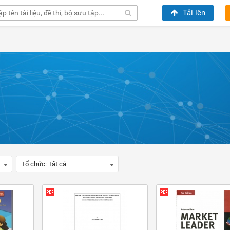
Tải lên
Tổ chức:
Tất cả