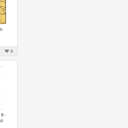
sh
0
 B -
gữ