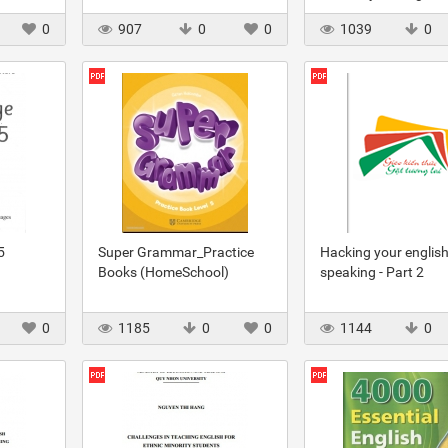
evidence
business enterprises listed
major students in do
0
907
0
0
1039
0
on vietnam’s stock market
picture description o
PET speaking test a
5
Super Grammar_Practice
Hacking your englis
Books (HomeSchool)
speaking - Part 2
0
1185
0
0
1144
0