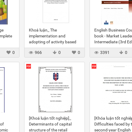
ge
Khoá luận_ The
English Business Co
omplete
implementation and
book - Market Leade
adopting of activity based
Intermediate (3rd Edi
costing in manufacturing
0
966
0
0
3391
0
vietnamese companies a
case study of Samsung
Vina corporation
[Khoá luận tốt nghiệp]_
[Khóa luận tốt nghiệ
of
Determinants of capital
Difficulties faced by 
nomic
structure of the retail
second-year English