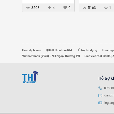
3503
4
0
5163
1
Giao dịch viên
QHKH Cá nhân-RM
Hỗ trợ tín dụng
Thực tập
Vietcombank (VCB) - NH Ngoại thương VN
LienVietPost Bank (L
Hỗ trợ 
09638
dangt
legia