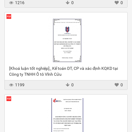
1216
0
0
[Khoá luận tốt nghiệp]_ Kế toán DT, CP và xác định KQKD tại
Công ty TNHH Ô tô Vĩnh Cửu
1199
0
0