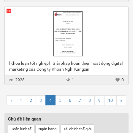
[Khoá luận tốt nghiệp]_ Giải pháp hoàn thiện hoạt động digital
marketing của Công ty Khoan Nghị Kangxin
2928
1
0
«
1
2
3
4
5
6
7
8
9
10
»
Chủ đề liên quan
Toán kinh tế
Ngân hàng
Tài chính thế giới