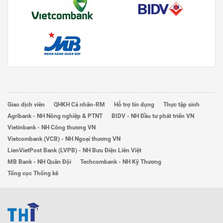
Giao dịch viên
QHKH Cá nhân-RM
Hỗ trợ tín dụng
Thực tập sinh
Agribank - NH Nông nghiệp & PTNT
BIDV - NH Đầu tư phát triển VN
Vietinbank - NH Công thương VN
Vietcombank (VCB) - NH Ngoại thương VN
LienVietPost Bank (LVPB) - NH Bưu Điện Liên Việt
MB Bank - NH Quân Đội
Techcombank - NH Kỹ Thương
Tổng cục Thống kê