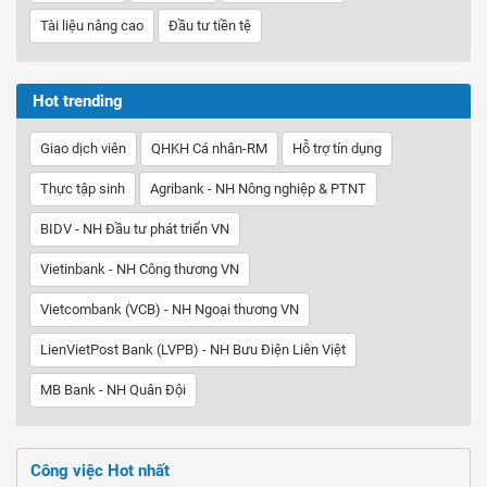
Tài liệu nâng cao
Đầu tư tiền tệ
Hot trending
Giao dịch viên
QHKH Cá nhân-RM
Hỗ trợ tín dụng
Thực tập sinh
Agribank - NH Nông nghiệp & PTNT
BIDV - NH Đầu tư phát triển VN
Vietinbank - NH Công thương VN
Vietcombank (VCB) - NH Ngoại thương VN
LienVietPost Bank (LVPB) - NH Bưu Điện Liên Việt
MB Bank - NH Quân Đội
Công việc Hot nhất