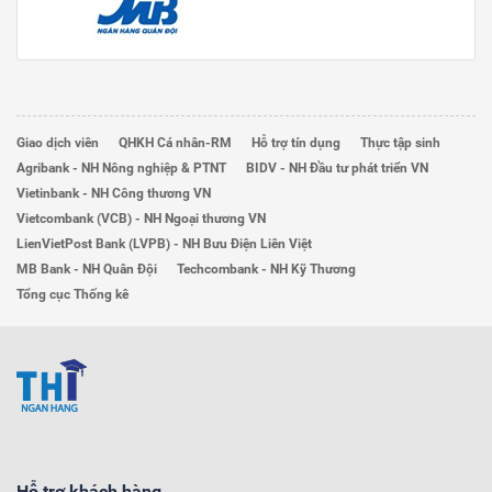
Giao dịch viên
QHKH Cá nhân-RM
Hỗ trợ tín dụng
Thực tập sinh
Agribank - NH Nông nghiệp & PTNT
BIDV - NH Đầu tư phát triển VN
Vietinbank - NH Công thương VN
Vietcombank (VCB) - NH Ngoại thương VN
LienVietPost Bank (LVPB) - NH Bưu Điện Liên Việt
MB Bank - NH Quân Đội
Techcombank - NH Kỹ Thương
Tổng cục Thống kê
Hỗ trợ khách hàng