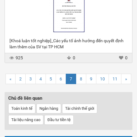
[Khoá luận tốt nghiệp]_Các yếu tố ảnh hưởng đến quyết định
làm thêm của SV tại TP HCM
925
0
0
«
2
3
4
5
6
7
8
9
10
11
»
Chủ đề liên quan
Toán kinh tế
Ngân hàng
Tài chính thế giới
Tài liệu nâng cao
Đầu tư tiền tệ