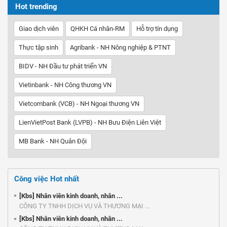
Hot trending
Giao dịch viên
QHKH Cá nhân-RM
Hỗ trợ tín dụng
Thực tập sinh
Agribank - NH Nông nghiệp & PTNT
BIDV - NH Đầu tư phát triển VN
Vietinbank - NH Công thương VN
Vietcombank (VCB) - NH Ngoại thương VN
LienVietPost Bank (LVPB) - NH Bưu Điện Liên Việt
MB Bank - NH Quân Đội
Công việc Hot nhất
[Kbs] Nhân viên kinh doanh, nhân ...
CÔNG TY TNHH DỊCH VỤ VÀ THƯƠNG MẠI ...
[Kbs] Nhân viên kinh doanh, nhân ...