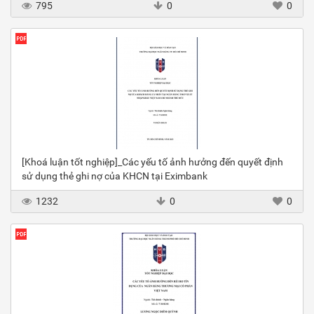
795
0
0
[Khoá luận tốt nghiệp]_Các yếu tố ảnh hưởng đến quyết định
sử dụng thẻ ghi nợ của KHCN tại Eximbank
1232
0
0