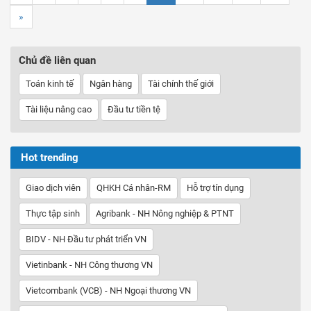
»
Chủ đề liên quan
Toán kinh tế
Ngân hàng
Tài chính thế giới
Tài liệu nâng cao
Đầu tư tiền tệ
Hot trending
Giao dịch viên
QHKH Cá nhân-RM
Hỗ trợ tín dụng
Thực tập sinh
Agribank - NH Nông nghiệp & PTNT
BIDV - NH Đầu tư phát triển VN
Vietinbank - NH Công thương VN
Vietcombank (VCB) - NH Ngoại thương VN