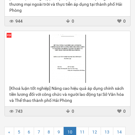
thương mại ngoài trời và thực tiễn áp dụng tại thành phố Hải
Phòng
944
0
0
[Khoá luận tốt nghiệp] Nâng cao hiệu quả áp dụng chính sách
tiền lương đối với công chức và người lao động tại Sở Văn hóa
và Thể thao thành phố Hải Phòng
743
0
0
«
5
6
7
8
9
10
11
12
13
14