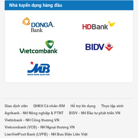
Nhà tuyển dụng hàng đầu
Giao dịch viên
QHKH Cá nhân-RM
Hỗ trợ tín dụng
Thực tập sinh
Agribank - NH Nông nghiệp & PTNT
BIDV - NH Đầu tư phát triển VN
Vietinbank - NH Công thương VN
Vietcombank (VCB) - NH Ngoại thương VN
LienVietPost Bank (LVPB) - NH Bưu Điện Liên Việt