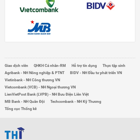
Giao dịch viên
QHKH Cá nhân-RM
Hỗ trợ tín dụng
Thực tập sinh
Agribank - NH Nông nghiệp & PTNT
BIDV - NH Đầu tư phát triển VN
Vietinbank - NH Công thương VN
Vietcombank (VCB) - NH Ngoại thương VN
LienVietPost Bank (LVPB) - NH Bưu Điện Liên Việt
MB Bank - NH Quân Đội
Techcombank - NH Kỹ Thương
Tổng cục Thống kê