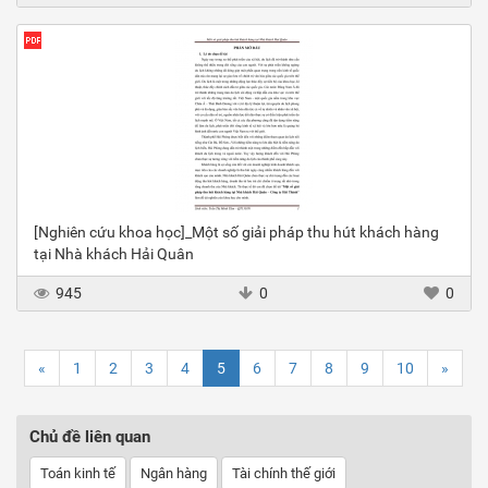
[Nghiên cứu khoa học]_Một số giải pháp thu hút khách hàng
tại Nhà khách Hải Quân
945
0
0
«
1
2
3
4
5
6
7
8
9
10
»
Chủ đề liên quan
Toán kinh tế
Ngân hàng
Tài chính thế giới