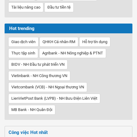
Tài liệu nâng cao
Đầu tư tiền tệ
Hot trending
Giao dịch viên
QHKH Cá nhân-RM
Hỗ trợ tín dụng
Thực tập sinh
Agribank - NH Nông nghiệp & PTNT
BIDV - NH Đầu tư phát triển VN
Vietinbank - NH Công thương VN
Vietcombank (VCB) - NH Ngoại thương VN
LienVietPost Bank (LVPB) - NH Bưu Điện Liên Việt
MB Bank - NH Quân Đội
Công việc Hot nhất