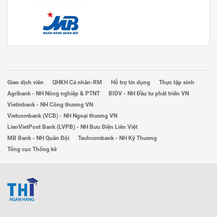
Giao dịch viên
QHKH Cá nhân-RM
Hỗ trợ tín dụng
Thực tập sinh
Agribank - NH Nông nghiệp & PTNT
BIDV - NH Đầu tư phát triển VN
Vietinbank - NH Công thương VN
Vietcombank (VCB) - NH Ngoại thương VN
LienVietPost Bank (LVPB) - NH Bưu Điện Liên Việt
MB Bank - NH Quân Đội
Techcombank - NH Kỹ Thương
Tổng cục Thống kê