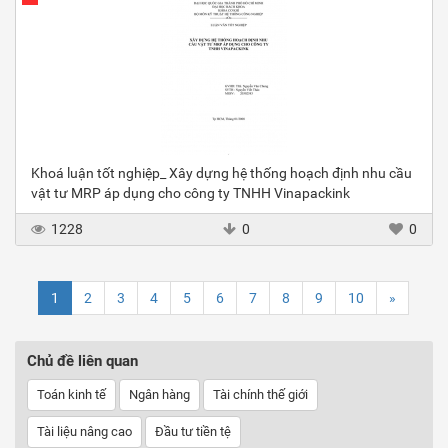
Khoá luận tốt nghiệp_ Xây dựng hệ thống hoạch định nhu cầu
vật tư MRP áp dụng cho công ty TNHH Vinapackink
1228
0
0
1
2
3
4
5
6
7
8
9
10
»
Chủ đề liên quan
Toán kinh tế
Ngân hàng
Tài chính thế giới
Tài liệu nâng cao
Đầu tư tiền tệ