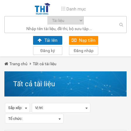
Danh mục
Tải lên
Nạp tiền
Đăng ký
Đăng nhập
Trang chủ
Tất cả tài liệu
Tất cả tài liệu
Sắp xếp:
Xem nhiều nhất
Vị trí:
Tất cả
Tổ chức:
Tất cả