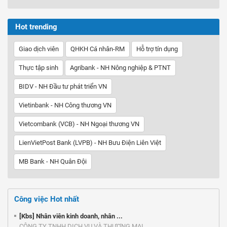
Hot trending
Giao dịch viên
QHKH Cá nhân-RM
Hỗ trợ tín dụng
Thực tập sinh
Agribank - NH Nông nghiệp & PTNT
BIDV - NH Đầu tư phát triển VN
Vietinbank - NH Công thương VN
Vietcombank (VCB) - NH Ngoại thương VN
LienVietPost Bank (LVPB) - NH Bưu Điện Liên Việt
MB Bank - NH Quân Đội
Công việc Hot nhất
[Kbs] Nhân viên kinh doanh, nhân ...
CÔNG TY TNHH DỊCH VỤ VÀ THƯƠNG MẠI ...