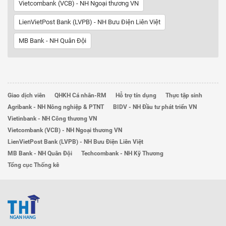
Vietcombank (VCB) - NH Ngoại thương VN
LienVietPost Bank (LVPB) - NH Bưu Điện Liên Việt
MB Bank - NH Quân Đội
Giao dịch viên
QHKH Cá nhân-RM
Hỗ trợ tín dụng
Thực tập sinh
Agribank - NH Nông nghiệp & PTNT
BIDV - NH Đầu tư phát triển VN
Vietinbank - NH Công thương VN
Vietcombank (VCB) - NH Ngoại thương VN
LienVietPost Bank (LVPB) - NH Bưu Điện Liên Việt
MB Bank - NH Quân Đội
Techcombank - NH Kỹ Thương
Tổng cục Thống kê