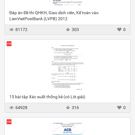
Đáp án Đề thi QHKH, Giao dịch viên, Kế toán vào
LienVietPostBank (LVPB) 2012
81172
303
0
15 bài tập Xác suất thống kê (có Lời giải)
64928
316
0