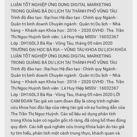
LUẬN TỐT NGHIỆP ỨNG DỤNG DIGITAL MARKETING
TRONG QUẢNG BÁ DU LỊCH TẠI THÀNH PHỐ VŨNG TÀU
Trình độ đào tạo : Đại học Hệ đào tạo : Chính quy Ngành :
Quản trị kinh doanh Chuyên ngành : Quản trị Du lịch – Nhà
hàng – Khách sạn Khóa học : 2016 – 2020 GVHD : Ths. Trần
Thị Ngọc Huỳnh Sinh viên : Lê Huy Hiệp MSSV : 16032367
Lớp : DH16DL3 Bà Rịa - Vũng Tàu, tháng 05 năm 2020
TRƯỜNG ĐẠI HỌC BÀ RỊA – VŨNG TÀU KHOA DU LỊCH KHÓA
LUẬN TỐT NGHIỆP ỨNG DỤNG DIGITAL MARKETING
TRONG QUẢNG BÁ DU LỊCH TẠI THÀNH PHỐ VŨNG TÀU
Trình độ đào tạo : Đại học Hệ đào tạo : Chính quy Ngành :
Quản trị kinh doanh Chuyên ngành : Quản trị Du lịch – Nhà
hàng – Khách sạn Khóa học : 2016 – 2020 GVHD : Ths. Trần
Thị Ngọc Huỳnh Sinh viên : Lê Huy Hiệp MSSV : 16032367
Lớp : DH16DL3 Bà Rịa - Vũng Tàu, tháng 05 năm 2020 LỜI
CAM ĐOAN Tác giả xin cam đoan đây là công trình nghiên
cứu khoa học độc lập của riêng tác giả với sự hướng dẫn của
Ths Trần Thị Ngọc Huỳnh. Các số liệu sử dụng phân tích
trong Khóa luận có nguồn gốc rõ ràng, đã công bố theo đúng
quy định. Các kết quả nghiên cứu trong Khóa luận do tác giả
tự tìm hiểu, phân tích một cách trung thực, khách quan và