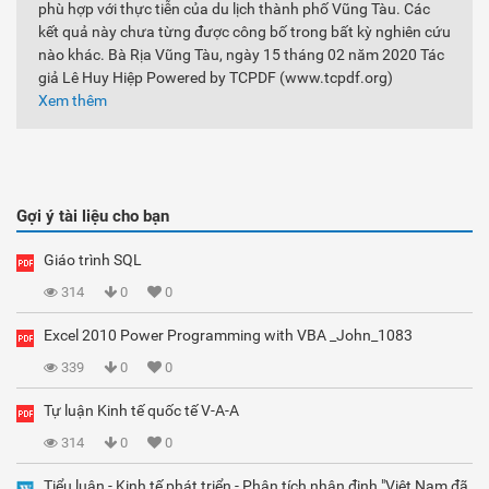
phù hợp với thực tiễn của du lịch thành phố Vũng Tàu. Các
kết quả này chưa từng được công bố trong bất kỳ nghiên cứu
nào khác. Bà Rịa Vũng Tàu, ngày 15 tháng 02 năm 2020 Tác
giả Lê Huy Hiệp Powered by TCPDF (www.tcpdf.org)
Xem thêm
Gợi ý tài liệu cho bạn
Giáo trình SQL
314
0
0
Excel 2010 Power Programming with VBA _John_1083
339
0
0
Tự luận Kinh tế quốc tế V-A-A
314
0
0
Tiểu luận - Kinh tế phát triển - Phân tích nhận định "Việt Nam đã