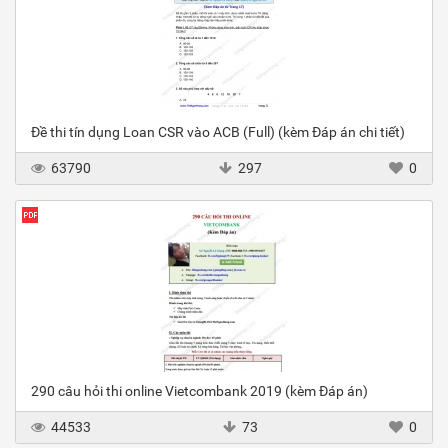
Đề thi tín dụng Loan CSR vào ACB (Full) (kèm Đáp án chi tiết)
63790
297
0
290 câu hỏi thi online Vietcombank 2019 (kèm Đáp án)
44533
73
0