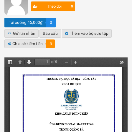
Theo dõi
9
Tải xuống 45,000₫
0
Gửi tin nhắn
Báo xấu
Thêm vào bộ sưu tập
Chia sẻ kiếm tiền
5