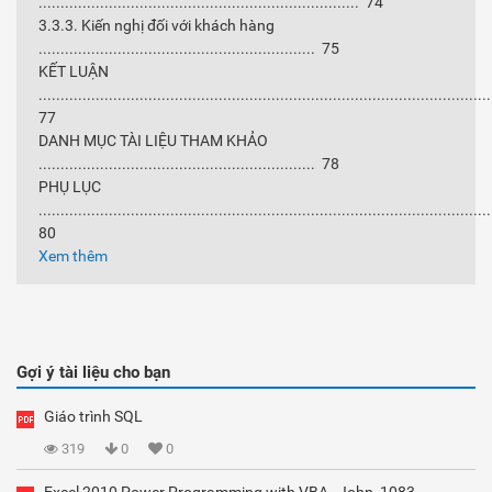
......................................................................... 74
3.3.3. Kiến nghị đối với khách hàng
............................................................... 75
KẾT LUẬN
......................................................................................................
77
DANH MỤC TÀI LIỆU THAM KHẢO
............................................................... 78
PHỤ LỤC
......................................................................................................
80
Xem thêm
Gợi ý tài liệu cho bạn
Giáo trình SQL
319
0
0