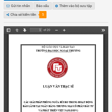
Gửi tin nhắn
Báo xấu
Thêm vào bộ sưu tập
Chia sẻ kiếm tiền
5