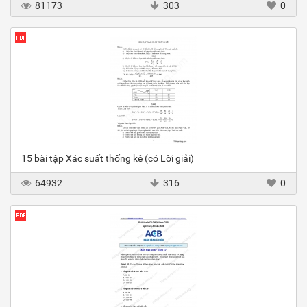
81173
303
0
15 bài tập Xác suất thống kê (có Lời giải)
64932
316
0