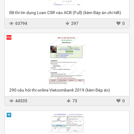
Đề thi tín dụng Loan CSR vào ACB (Full) (kèm Đáp án chi tiết)
63794
297
0
290 câu hỏi thi online Vietcombank 2019 (kèm Đáp án)
44535
73
0