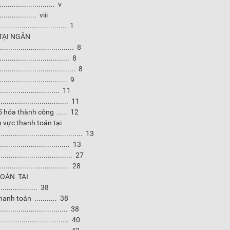
....................... v
............. viii
............................... 1
TẠI NGÂN
.................................... 8
............................. 8
............................... 8
............................. 9
........................... 11
................................ 11
ố hóa thành công ..... 12
h vực thanh toán tại
..................................... 13
............................. 13
............................. 27
............................. 28
OÁN TẠI
............. 38
nh toán ........... 38
.......................... 38
.......................... 40