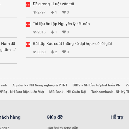
3
Đề cương - Luật vận tải
2797
1
0
Tài liệu ôn tập Nguyên lý kế toán
2316
1
0
ệt Nam đã
Bài tập Xác suất thống kê đại học - có lời giải
g tâm ..."
3050
2
0
 sinh
Agribank - NH Nông nghiệp & PTNT
BIDV - NH Đầu tư phát triển VN
Vi
VPB) - NH Bưu Điện Liên Việt
MB Bank - NH Quân Đội
Techcombank - NH Kỹ 
khách hàng
Giúp đỡ
Hỗ trợ
67207
Câu hỏi thường gặp