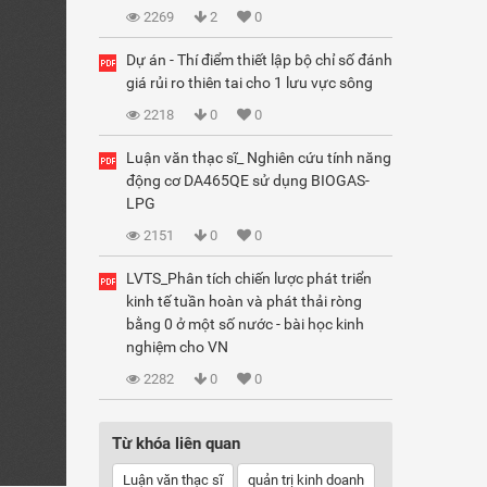
2269
2
0
Dự án - Thí điểm thiết lập bộ chỉ số đánh
giá rủi ro thiên tai cho 1 lưu vực sông
2218
0
0
Luận văn thạc sĩ_ Nghiên cứu tính năng
động cơ DA465QE sử dụng BIOGAS-
LPG
2151
0
0
LVTS_Phân tích chiến lược phát triển
kinh tế tuần hoàn và phát thải ròng
bằng 0 ở một số nước - bài học kinh
nghiệm cho VN
2282
0
0
Từ khóa liên quan
Luận văn thạc sĩ
quản trị kinh doanh