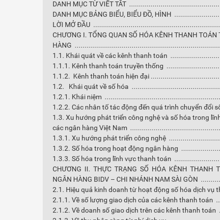
DANH MỤC TỪ VIẾT TẮT ..................................................
DANH MỤC BẢNG BIỂU, BIỂU ĐỒ, HÌNH ............................
LỜI MỞ ĐẦU ..................................................................
CHƯƠNG I. TỔNG QUAN SỐ HÓA KÊNH THANH TOÁN 
HÀNG ..........................................................................
1.1. Khái quát về các kênh thanh toán ..............................
1.1.1. Kênh thanh toán truyền thống .................................
1.1.2. Kênh thanh toán hiện đại .......................................
1.2. Khái quát về số hóa ...............................................
1.2.1. Khái niệm ............................................................
1.2.2. Các nhân tố tác động đến quá trình chuyển đổi s
1.3. Xu hướng phát triển công nghệ và số hóa trong lĩn
các ngân hàng Việt Nam .................................................
1.3.1. Xu hướng phát triển công nghệ ...............................
1.3.2. Số hóa trong hoạt động ngân hàng ..........................
1.3.3. Số hóa trong lĩnh vực thanh toán ............................
CHƯƠNG II. THỰC TRẠNG SỐ HÓA KÊNH THANH T
NGÂN HÀNG BIDV – CHI NHÁNH NAM SÀI GÒN ...............
2.1. Hiệu quả kinh doanh từ hoạt động số hóa dịch vụ tha
2.1.1. Về số lượng giao dịch của các kênh thanh toán .........
2.1.2. Về doanh số giao dịch trên các kênh thanh toán ........