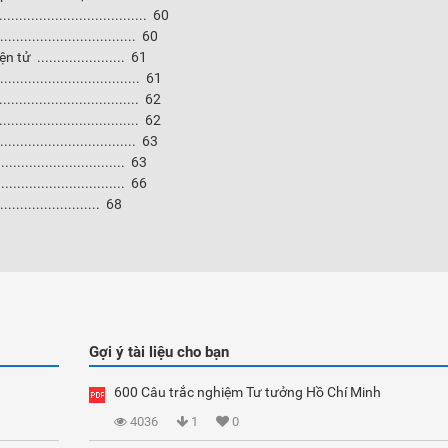
............................... 60
............................. 60
ử ...................... 61
................................ 61
................................ 62
................................ 62
................................. 63
............................. 63
............................... 66
....................... 68
Gợi ý tài liệu cho bạn
600 Câu trắc nghiệm Tư tưởng Hồ Chí Minh
4036
1
0