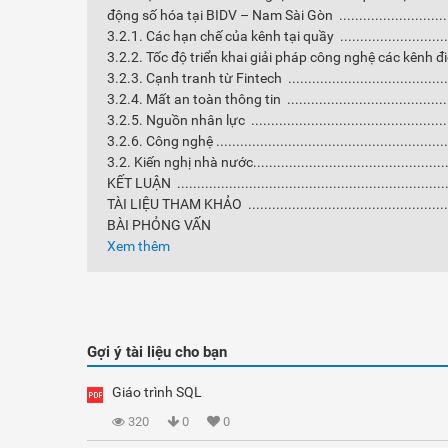
động số hóa tại BIDV – Nam Sài Gòn .................................
3.2.1. Các hạn chế của kênh tại quầy ................................
3.2.2. Tốc độ triển khai giải pháp công nghệ các kênh điện t
3.2.3. Cạnh tranh từ Fintech ...........................................
3.2.4. Mất an toàn thông tin ...........................................
3.2.5. Nguồn nhân lực ....................................................
3.2.6. Công nghệ ...........................................................
3.2. Kiến nghị nhà nước...................................................
KẾT LUẬN ....................................................................
TÀI LIỆU THAM KHẢO ....................................................
BÀI PHỎNG VẤN
Xem thêm
Gợi ý tài liệu cho bạn
Giáo trình SQL
320
0
0