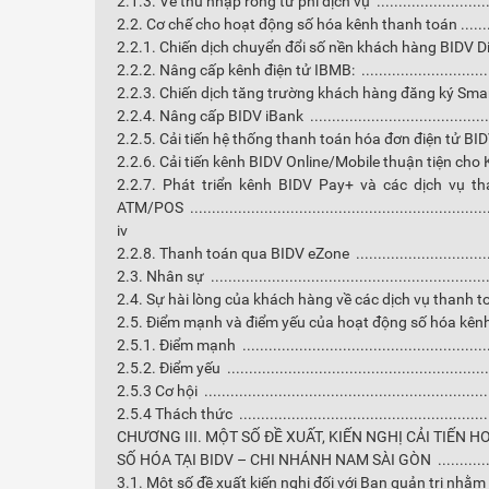
2.1.3. Về thu nhập ròng từ phí dịch vụ ..............................
2.2. Cơ chế cho hoạt động số hóa kênh thanh toán .............
2.2.1. Chiến dịch chuyển đổi số nền khách hàng BIDV DigiUp
2.2.2. Nâng cấp kênh điện tử IBMB: .................................
2.2.3. Chiến dịch tăng trường khách hàng đăng ký Smartba
2.2.4. Nâng cấp BIDV iBank ............................................
2.2.5. Cải tiến hệ thống thanh toán hóa đơn điện tử BIDV
2.2.6. Cải tiến kênh BIDV Online/Mobile thuận tiện cho KHC
2.2.7. Phát triển kênh BIDV Pay+ và các dịch vụ t
ATM/POS .....................................................................
iv
2.2.8. Thanh toán qua BIDV eZone ...................................
2.3. Nhân sự ................................................................
2.4. Sự hài lòng của khách hàng về các dịch vụ thanh to
2.5. Điểm mạnh và điểm yếu của hoạt động số hóa kênh 
2.5.1. Điểm mạnh ..........................................................
2.5.2. Điểm yếu .............................................................
2.5.3 Cơ hội .................................................................
2.5.4 Thách thức ...........................................................
CHƯƠNG III. MỘT SỐ ĐỀ XUẤT, KIẾN NGHỊ CẢI TIẾN 
SỐ HÓA TẠI BIDV – CHI NHÁNH NAM SÀI GÒN ...................
3.1. Một số đề xuất kiến nghị đối với Ban quản trị nhằm