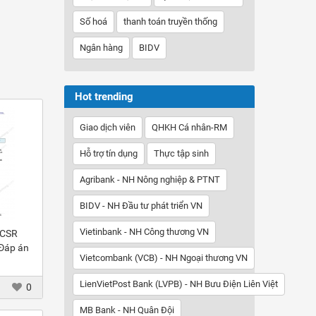
Số hoá
thanh toán truyền thống
Ngân hàng
BIDV
Hot trending
Giao dịch viên
QHKH Cá nhân-RM
Hỗ trợ tín dụng
Thực tập sinh
Agribank - NH Nông nghiệp & PTNT
BIDV - NH Đầu tư phát triển VN
Vietinbank - NH Công thương VN
 CSR
 Đáp án
Vietcombank (VCB) - NH Ngoại thương VN
LienVietPost Bank (LVPB) - NH Bưu Điện Liên Việt
0
MB Bank - NH Quân Đội