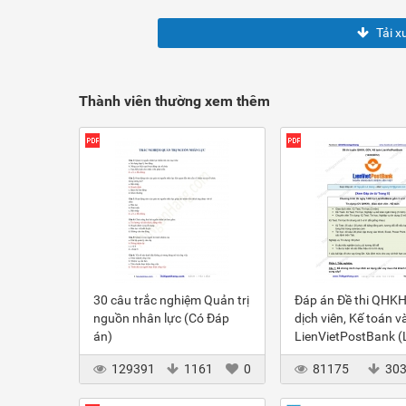
Tải x
Thành viên thường xem thêm
30 câu trắc nghiệm Quản trị
Đáp án Đề thi QHKH
nguồn nhân lực (Có Đáp
dịch viên, Kế toán v
án)
LienVietPostBank 
2012
129391
1161
0
81175
30