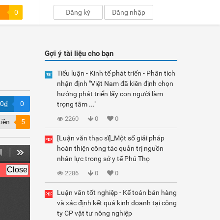
0
Đăng ký
Đăng nhập
Gợi ý tài liệu cho bạn
Tiểu luận - Kinh tế phát triển - Phân tích
nhận định "Việt Nam đã kiên định chọn
hướng phát triển lấy con người làm
00₫
0
trọng tâm ..."
2260
0
0
tiền
5
[Luận văn thạc sĩ]_Một số giải pháp
hoàn thiện công tác quản trị nguồn
nhân lực trong sở y tế Phú Thọ
2286
0
0
Luận văn tốt nghiệp - Kế toán bán hàng
và xác định kết quả kinh doanh tại công
ty CP vật tư nông nghiệp