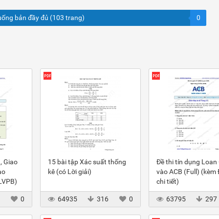
uống bản đầy đủ (103 trang)
0
, Giao
15 bài tập Xác suất thống
Đề thi tín dụng Loan
ào
kê (có Lời giải)
vào ACB (Full) (kèm
(LVPB)
chi tiết)
3
0
64935
316
0
63795
297