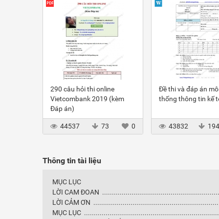
290 câu hỏi thi online
Đề thi và đáp án m
Vietcombank 2019 (kèm
thống thông tin kế 
Đáp án)
44537
73
0
43832
19
Thông tin tài liệu
MỤC LỤC
LỜI CAM ĐOAN ...............................................................
LỜI CẢM ƠN ...................................................................
MỤC LỤC .......................................................................