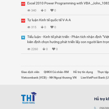
Excel 2010 Power Programming with VBA _John_108
340
0
0
Tự luận Kinh tế quốc tế V-A-A
315
0
0
Tiểu luận - Kinh tế phát triển - Phân tích nhận định "Vi
kiên định chọn hướng phát triển lấy con người làm trọn
2260
0
0
Giao dịch viên
QHKH Cá nhân-RM
Hỗ trợ tín dụng
Thực tập
Vietcombank (VCB) - NH Ngoại thương VN
LienVietPost Bank (L
Hỗ trợ 
09638