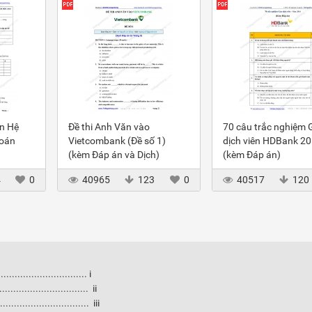
ôn Hệ
Đề thi Anh Văn vào
70 câu trắc nghiệm 
toán
Vietcombank (Đề số 1)
dịch viên HDBank 2
(kèm Đáp án và Dịch)
(kèm Đáp án)
4
0
40965
123
0
40517
120
............................ i
............................. ii
.............................. iii