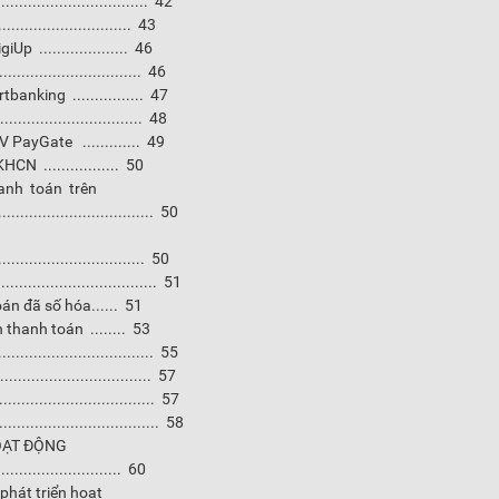
............................. 42
....................... 43
 .................... 46
............................ 46
nking ................ 47
............................. 48
 PayGate ............. 49
N ................. 50
hanh toán trên
.................................. 50
............................ 50
................................... 51
án đã số hóa...... 51
thanh toán ........ 53
................................. 55
................................. 57
................................... 57
.................................. 58
HOẠT ĐỘNG
.................... 60
 phát triển hoạt