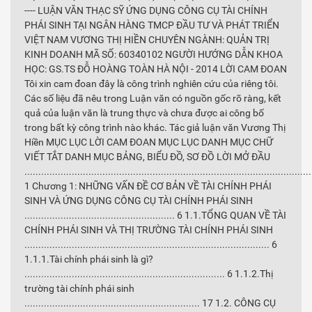
---- LUẬN VĂN THẠC SỸ ỨNG DỤNG CÔNG CỤ TÀI CHÍNH
PHÁI SINH TẠI NGÂN HÀNG TMCP ĐẦU TƯ VÀ PHÁT TRIỂN
VIỆT NAM VƯƠNG THỊ HIỀN CHUYÊN NGÀNH: QUẢN TRỊ
KINH DOANH MÃ SỐ: 60340102 NGƯỜI HƯỚNG DẪN KHOA
HỌC: GS.TS ĐỖ HOÀNG TOÀN HÀ NỘI - 2014 LỜI CAM ĐOAN
Tôi xin cam đoan đây là công trình nghiên cứu của riêng tôi.
Các số liệu đã nêu trong Luận văn có nguồn gốc rõ ràng, kết
quả của luận văn là trung thực và chưa được ai công bố
trong bất kỳ công trình nào khác. Tác giả luận văn Vương Thị
Hiền MỤC LỤC LỜI CAM ĐOAN MỤC LỤC DANH MỤC CHỮ
VIẾT TẮT DANH MỤC BẢNG, BIỂU ĐỒ, SƠ ĐỒ LỜI MỞ ĐẦU
.......................................................................................................
1 Chương 1: NHỮNG VẤN ĐỀ CƠ BẢN VỀ TÀI CHÍNH PHÁI
SINH VÀ ỨNG DỤNG CÔNG CỤ TÀI CHÍNH PHÁI SINH
...................................................... 6 1.1.TỔNG QUAN VỀ TÀI
CHÍNH PHÁI SINH VÀ THỊ TRƯỜNG TÀI CHÍNH PHÁI SINH
........................................................................................ 6
1.1.1.Tài chính phái sinh là gì?
........................................................................ 6 1.1.2.Thị
trường tài chính phái sinh
............................................................... 17 1.2. CÔNG CỤ