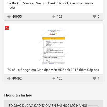
Đề thi Anh Văn vào Vietcombank (Đề số 1) (kèm Đáp án và
Dịch)
40955
123
0
70 câu trắc nghiệm Giao dịch viên HDBank 2016 (kèm Đáp án)
40492
120
1
Thông tin tài liệu
BỘ GIÁO DỤC VÀ ĐÀO TẠO VIỆN ĐẠI HỌC MỞ HÀ NỘI -----------