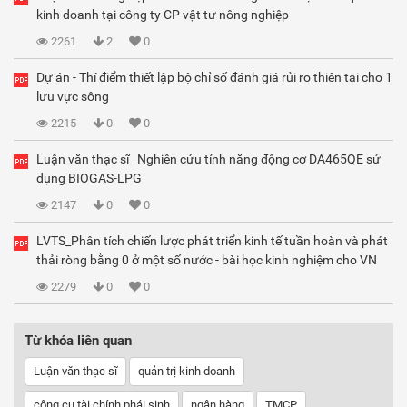
kinh doanh tại công ty CP vật tư nông nghiệp
2261
2
0
Dự án - Thí điểm thiết lập bộ chỉ số đánh giá rủi ro thiên tai cho 1
lưu vực sông
2215
0
0
Luận văn thạc sĩ_ Nghiên cứu tính năng động cơ DA465QE sử
dụng BIOGAS-LPG
2147
0
0
LVTS_Phân tích chiến lược phát triển kinh tế tuần hoàn và phát
thải ròng bằng 0 ở một số nước - bài học kinh nghiệm cho VN
2279
0
0
Từ khóa liên quan
Luận văn thạc sĩ
quản trị kinh doanh
công cụ tài chính phái sinh
ngân hàng
TMCP