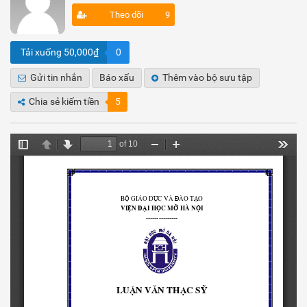
Theo dõi
9
Tải xuống 50,000₫
0
Gửi tin nhắn
Báo xấu
Thêm vào bộ sưu tập
Chia sẻ kiếm tiền
5