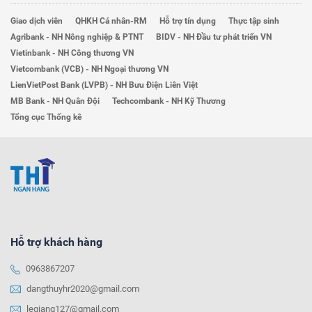
Giao dịch viên
QHKH Cá nhân-RM
Hỗ trợ tín dụng
Thực tập sinh
Agribank - NH Nông nghiệp & PTNT
BIDV - NH Đầu tư phát triển VN
Vietinbank - NH Công thương VN
Vietcombank (VCB) - NH Ngoại thương VN
LienVietPost Bank (LVPB) - NH Bưu Điện Liên Việt
MB Bank - NH Quân Đội
Techcombank - NH Kỹ Thương
Tổng cục Thống kê
Hỗ trợ khách hàng
0963867207
dangthuyhr2020@gmail.com
legiang127@gmail.com