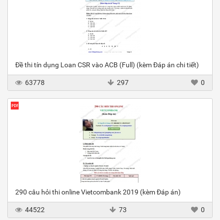
Đề thi tín dụng Loan CSR vào ACB (Full) (kèm Đáp án chi tiết)
63778
297
0
290 câu hỏi thi online Vietcombank 2019 (kèm Đáp án)
44522
73
0