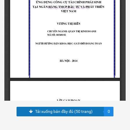
Tải xuống bản đầy đủ (50 trang)
0