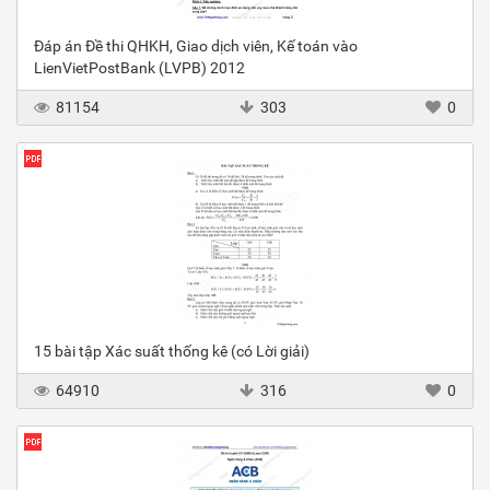
Đáp án Đề thi QHKH, Giao dịch viên, Kế toán vào
LienVietPostBank (LVPB) 2012
81154
303
0
15 bài tập Xác suất thống kê (có Lời giải)
64910
316
0