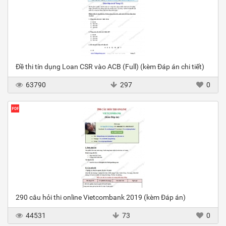
Đề thi tín dụng Loan CSR vào ACB (Full) (kèm Đáp án chi tiết)
63790
297
0
290 câu hỏi thi online Vietcombank 2019 (kèm Đáp án)
44531
73
0