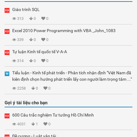
Giáo trình SQL
313
0
0
Excel 2010 Power Programming with VBA _John_1083
339
0
0
Tự luận Kinh tế quốc tế V-A-A
314
0
0
Tiểu luận - Kinh tế phát triển - Phân tích nhận định "Việt Nam đã
kiên định chọn hướng phát triển lấy con người làm trọng tâm ..."
2258
0
0
Gợi ý tài liệu cho bạn
600 Câu trắc nghiệm Tư tưởng Hồ Chí Minh
4031
1
0
Đề cương - Luật vận tải