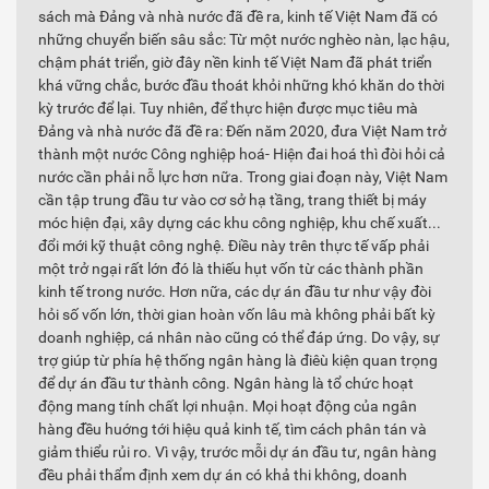
sách mà Đảng và nhà nước đã đề ra, kinh tế Việt Nam đã có
những chuyển biến sâu sắc: Từ một nước nghèo nàn, lạc hậu,
chậm phát triển, giờ đây nền kinh tế Việt Nam đã phát triển
khá vững chắc, bước đầu thoát khỏi những khó khăn do thời
kỳ trước để lại. Tuy nhiên, để thực hiện được mục tiêu mà
Đảng và nhà nước đã đề ra: Đến năm 2020, đưa Việt Nam trở
thành một nước Công nghiệp hoá- Hiện đai hoá thì đòi hỏi cả
nước cần phải nỗ lực hơn nữa. Trong giai đoạn này, Việt Nam
cần tập trung đầu tư vào cơ sở hạ tầng, trang thiết bị máy
móc hiện đại, xây dựng các khu công nghiệp, khu chế xuất...
đổi mới kỹ thuật công nghệ. Điều này trên thực tế vấp phải
một trở ngại rất lớn đó là thiếu hụt vốn từ các thành phần
kinh tế trong nước. Hơn nữa, các dự án đầu tư như vậy đòi
hỏi số vốn lớn, thời gian hoàn vốn lâu mà không phải bất kỳ
doanh nghiệp, cá nhân nào cũng có thể đáp ứng. Do vậy, sự
trợ giúp từ phía hệ thống ngân hàng là điêù kiện quan trọng
để dự án đầu tư thành công. Ngân hàng là tổ chức hoạt
động mang tính chất lợi nhuận. Mọi hoạt động của ngân
hàng đều huớng tới hiệu quả kinh tế, tìm cách phân tán và
giảm thiểu rủi ro. Vì vậy, trước mỗi dự án đầu tư, ngân hàng
đều phải thẩm định xem dự án có khả thi không, doanh