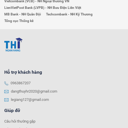
Vietcombank (VCB) - NH Ngoại thương VN
LienVietPost Bank (LVPB) - NH Bưu Điện Liên Việt
MB Bank - NH Quân Đội
Techcombank - NH Kỹ Thương
Tổng cục Thống kê
Hỗ trợ khách hàng
0963867207
dangthuyhr2020@gmail.com
legiang127@gmail.com
Giúp đỡ
Câu hỏi thường gặp