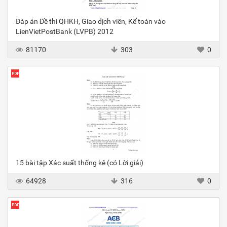
Đáp án Đề thi QHKH, Giao dịch viên, Kế toán vào
LienVietPostBank (LVPB) 2012
81170
303
0
15 bài tập Xác suất thống kê (có Lời giải)
64928
316
0