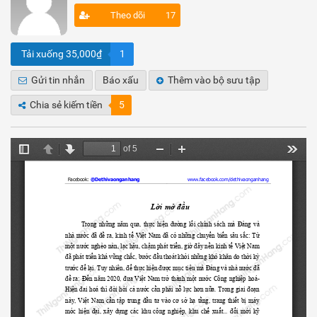
Theo dõi
17
Tải xuống 35,000₫
1
Gửi tin nhắn
Báo xấu
Thêm vào bộ sưu tập
Chia sẻ kiếm tiền
5