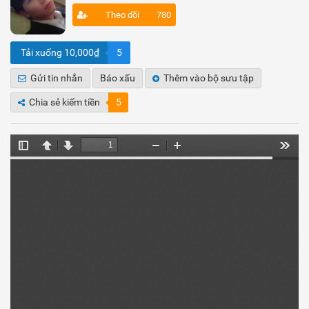
Theo dõi
780
Tải xuống 10,000₫
5
Gửi tin nhắn
Báo xấu
Thêm vào bộ sưu tập
Chia sẻ kiếm tiền
5