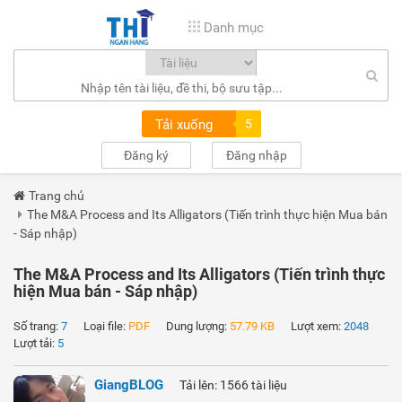
Danh mục
Tải xuống
5
Đăng ký
Đăng nhập
Trang chủ
The M&A Process and Its Alligators (Tiến trình thực hiện Mua bán
- Sáp nhập)
The M&A Process and Its Alligators (Tiến trình thực
hiện Mua bán - Sáp nhập)
Số trang:
7
Loại file:
PDF
Dung lượng:
57.79 KB
Lượt xem:
2048
Lượt tải:
5
GiangBLOG
Tải lên: 1566 tài liệu