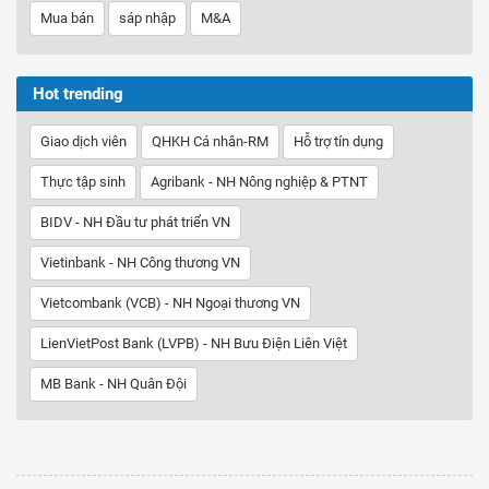
Mua bán
sáp nhập
M&A
Hot trending
Giao dịch viên
QHKH Cá nhân-RM
Hỗ trợ tín dụng
Thực tập sinh
Agribank - NH Nông nghiệp & PTNT
BIDV - NH Đầu tư phát triển VN
Vietinbank - NH Công thương VN
Vietcombank (VCB) - NH Ngoại thương VN
LienVietPost Bank (LVPB) - NH Bưu Điện Liên Việt
MB Bank - NH Quân Đội