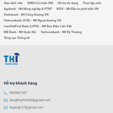
Giao dịch viên
QHKH Cá nhân-RM
Hỗ trợ tín dụng
Thực tập sinh
Agribank - NH Nông nghiệp & PTNT
BIDV - NH Đầu tư phát triển VN
Vietinbank - NH Công thương VN
Vietcombank (VCB) - NH Ngoại thương VN
LienVietPost Bank (LVPB) - NH Bưu Điện Liên Việt
MB Bank - NH Quân Đội
Techcombank - NH Kỹ Thương
Tổng cục Thống kê
Hỗ trợ khách hàng
0963867207
dangthuyhr2020@gmail.com
legiang127@gmail.com