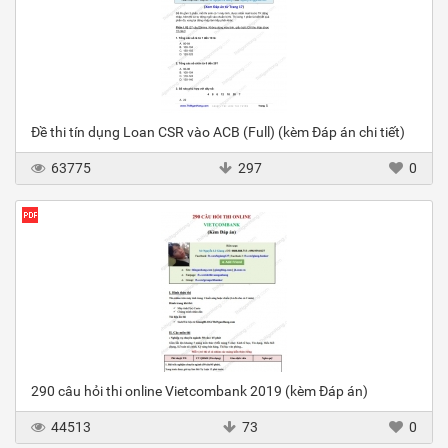
Đề thi tín dụng Loan CSR vào ACB (Full) (kèm Đáp án chi tiết)
63775
297
0
290 câu hỏi thi online Vietcombank 2019 (kèm Đáp án)
44513
73
0