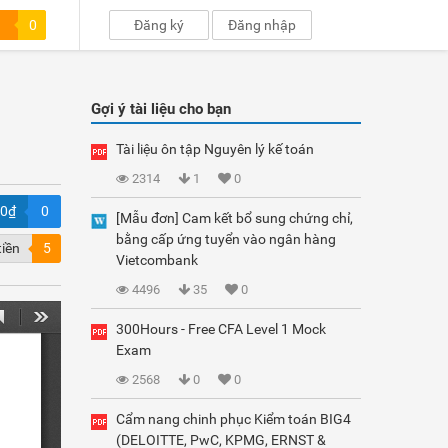
0
Đăng ký
Đăng nhập
Gợi ý tài liệu cho bạn
Tài liệu ôn tập Nguyên lý kế toán
2314
1
0
00₫
0
[Mẫu đơn] Cam kết bổ sung chứng chỉ,
bằng cấp ứng tuyển vào ngân hàng
tiền
5
Vietcombank
4496
35
0
300Hours - Free CFA Level 1 Mock
Exam
2568
0
0
Cẩm nang chinh phục Kiểm toán BIG4
(DELOITTE, PwC, KPMG, ERNST &