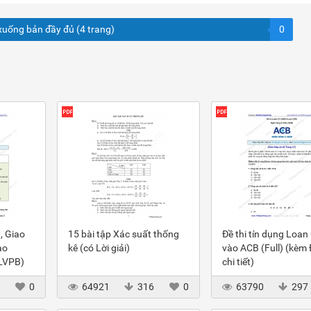
xuống bản đầy đủ (4 trang)
0
, Giao
15 bài tập Xác suất thống
Đề thi tín dụng Loan
ào
kê (có Lời giải)
vào ACB (Full) (kèm
(LVPB)
chi tiết)
3
0
64921
316
0
63790
297