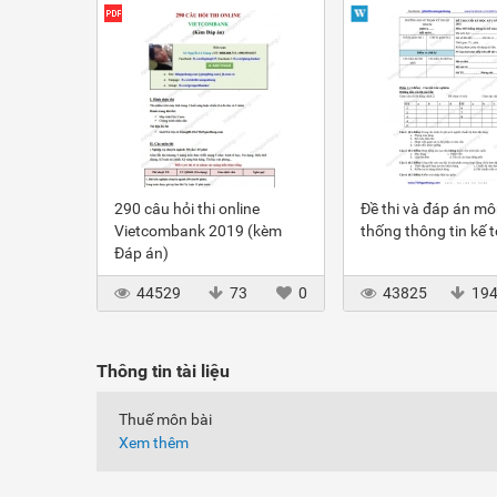
290 câu hỏi thi online
Đề thi và đáp án m
Vietcombank 2019 (kèm
thống thông tin kế 
Đáp án)
44529
73
0
43825
19
Thông tin tài liệu
Thuế môn bài
Xem thêm