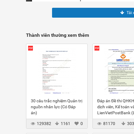
Tải 
Thành viên thường xem thêm
30 câu trắc nghiệm Quản trị
Đáp án Đề thi QHKH
nguồn nhân lực (Có Đáp
dịch viên, Kế toán v
án)
LienVietPostBank 
2012
129382
1161
0
81170
30