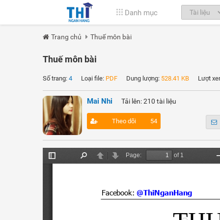
Danh mục
Trang chủ
Thuế môn bài
Thuế môn bài
Số trang:
4
Loại file:
PDF
Dung lượng:
528.41 KB
Lượt xe
Mai Nhi
Tải lên: 210 tài liệu
Theo dõi
54