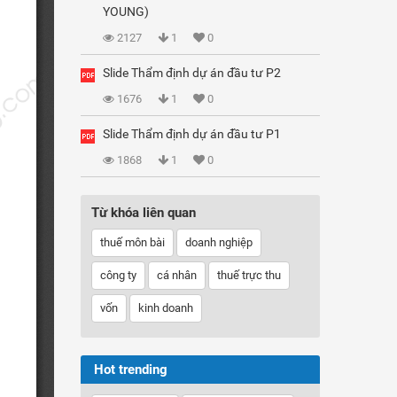
YOUNG)
2127
1
0
Slide Thẩm định dự án đầu tư P2
1676
1
0
Slide Thẩm định dự án đầu tư P1
1868
1
0
Từ khóa liên quan
thuế môn bài
doanh nghiệp
công ty
cá nhân
thuế trực thu
vốn
kinh doanh
Hot trending