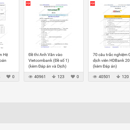
ôn Hệ
Đề thi Anh Văn vào
70 câu trắc nghiệm 
toán
Vietcombank (Đề số 1)
dịch viên HDBank 2
(kèm Đáp án và Dịch)
(kèm Đáp án)
4
0
40961
123
0
40501
120