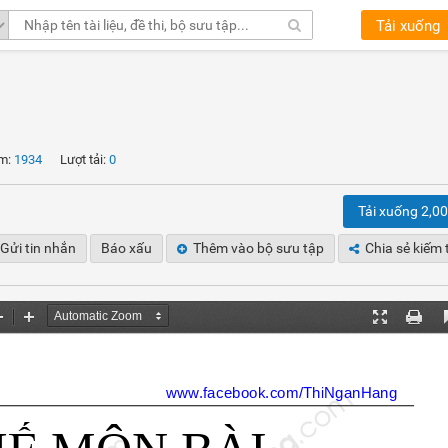
Tải xuống
m:
1934
Lượt tải:
0
Tải xuống 2,0
Gửi tin nhắn
Báo xấu
Thêm vào bộ sưu tập
Chia sẻ kiếm 