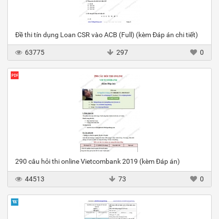
Đề thi tín dụng Loan CSR vào ACB (Full) (kèm Đáp án chi tiết)
63775
297
0
290 câu hỏi thi online Vietcombank 2019 (kèm Đáp án)
44513
73
0