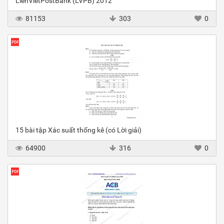
LienVietPostBank (LVPB) 2012
81153
303
0
15 bài tập Xác suất thống kê (có Lời giải)
64900
316
0