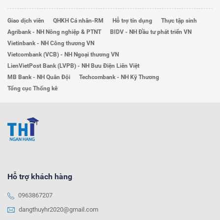
Giao dịch viên
QHKH Cá nhân-RM
Hỗ trợ tín dụng
Thực tập sinh
Agribank - NH Nông nghiệp & PTNT
BIDV - NH Đầu tư phát triển VN
Vietinbank - NH Công thương VN
Vietcombank (VCB) - NH Ngoại thương VN
LienVietPost Bank (LVPB) - NH Bưu Điện Liên Việt
MB Bank - NH Quân Đội
Techcombank - NH Kỹ Thương
Tổng cục Thống kê
Hỗ trợ khách hàng
0963867207
dangthuyhr2020@gmail.com