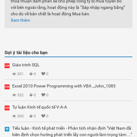
thỏa thuận đàm phán sẽ cho phép công ty bị mua tuyên bố
với bên ngoài rằng, hoạt động này là “Sáp nhập ngang bằng”
cho dù về bản chất là hoạt động Mua bán.
Xem thêm
Gợi ý tài liệu cho bạn
Giáo trình SQL
301
0
0
Excel 2010 Power Programming with VBA _John_1083
332
0
0
Tự luận Kinh tế quốc tế V-A-A
305
0
0
Tiểu luận - Kinh tế phát triển - Phân tích nhận định "Việt Nam đã
kiên định chọn hướng phát triển lấy con người làm trọng tâm ..."