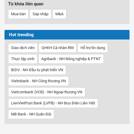
Từ khóa liên quan
Mua bán
Sáp nhập
M&A
Hot trending
Giao dịch viên
QHKH Cá nhân-RM
Hỗ trợ tín dụng
Thực tập sinh
Agribank - NH Nông nghiệp & PTNT
BIDV - NH Đầu tư phát triển VN
Vietinbank - NH Công thương VN
Vietcombank (VCB) - NH Ngoại thương VN
LienVietPost Bank (LVPB) - NH Bưu Điện Liên Việt
MB Bank - NH Quân Đội