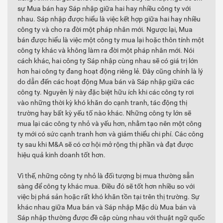
sự Mua bán hay Sáp nhập giữa hai hay nhiều công ty với
nhau. Sáp nhập được hiểu là việc kết hợp giữa hai hay nhiều
công ty và cho ra đời một pháp nhân mới. Ngược lại, Mua
bán được hiểu là việc một công ty mua lại hoặc thôn tính một
công ty khác và không làm ra đời một pháp nhân mới. Nói
cách khác, hai công ty Sáp nhập cùng nhau sẽ có giá trị lớn
hơn hai công ty đang hoạt động riêng lẻ. Đây cũng chính là lý
do dẫn đến các hoạt động Mua bán và Sáp nhập giữa các
công ty. Nguyên lý này đặc biệt hữu ích khi các công ty rơi
vào những thời kỳ khó khăn do cạnh tranh, tác động thị
trường hay bất kỳ yếu tố nào khác. Những công ty lớn sẽ
mua lại các công ty nhỏ và yếu hơn, nhằm tạo nên một công
ty mới có sức cạnh tranh hơn và giảm thiểu chi phí. Các công
ty sau khi M&A sẽ có cơ hội mở rộng thị phần và đạt được
hiệu quả kinh doanh tốt hơn.
Vì thế, những công ty nhỏ là đối tượng bị mua thường sẵn
sàng để công ty khác mua. Điều đó sẽ tốt hơn nhiều so với
việc bị phá sản hoặc rất khó khăn tồn tại trên thị trường. Sự
khác nhau giữa Mua bán và Sáp nhập Mặc dù Mua bán và
Sáp nhập thường được đề cập cùng nhau với thuật ngữ quốc