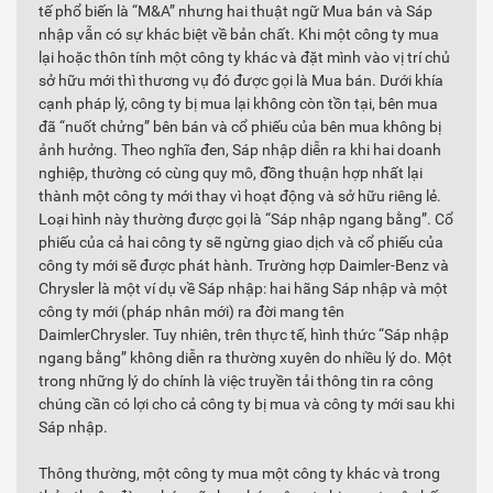
tế phổ biến là “M&A” nhưng hai thuật ngữ Mua bán và Sáp
nhập vẫn có sự khác biệt về bản chất. Khi một công ty mua
lại hoặc thôn tính một công ty khác và đặt mình vào vị trí chủ
sở hữu mới thì thương vụ đó được gọi là Mua bán. Dưới khía
cạnh pháp lý, công ty bị mua lại không còn tồn tại, bên mua
đã “nuốt chửng” bên bán và cổ phiếu của bên mua không bị
ảnh hưởng. Theo nghĩa đen, Sáp nhập diễn ra khi hai doanh
nghiệp, thường có cùng quy mô, đồng thuận hợp nhất lại
thành một công ty mới thay vì hoạt động và sở hữu riêng lẻ.
Loại hình này thường được gọi là “Sáp nhập ngang bằng”. Cổ
phiếu của cả hai công ty sẽ ngừng giao dịch và cổ phiếu của
công ty mới sẽ được phát hành. Trường hợp Daimler-Benz và
Chrysler là một ví dụ về Sáp nhập: hai hãng Sáp nhập và một
công ty mới (pháp nhân mới) ra đời mang tên
DaimlerChrysler. Tuy nhiên, trên thực tế, hình thức “Sáp nhập
ngang bằng” không diễn ra thường xuyên do nhiều lý do. Một
trong những lý do chính là việc truyền tải thông tin ra công
chúng cần có lợi cho cả công ty bị mua và công ty mới sau khi
Sáp nhập.
Thông thường, một công ty mua một công ty khác và trong