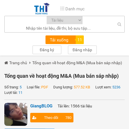
Danh mục
Tải xuống
11
Đăng ký
Đăng nhập
Trang chủ
Tổng quan về hoạt động M&A (Mua bán sáp nhập)
Tổng quan về hoạt động M&A (Mua bán sáp nhập)
Số trang:
5
Loại file:
PDF
Dung lượng:
577.52 KB
Lượt xem:
5236
Lượt tải:
11
GiangBLOG
Tải lên: 1566 tài liệu
Theo dõi
780