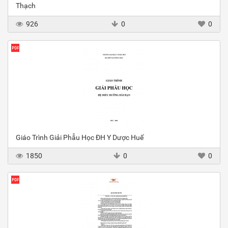
Thạch
926
0
0
Giáo Trình Giải Phẫu Học ĐH Y Dược Huế
1850
0
0