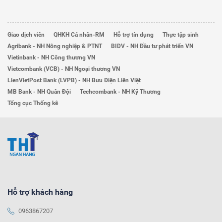
Giao dịch viên
QHKH Cá nhân-RM
Hỗ trợ tín dụng
Thực tập sinh
Agribank - NH Nông nghiệp & PTNT
BIDV - NH Đầu tư phát triển VN
Vietinbank - NH Công thương VN
Vietcombank (VCB) - NH Ngoại thương VN
LienVietPost Bank (LVPB) - NH Bưu Điện Liên Việt
MB Bank - NH Quân Đội
Techcombank - NH Kỹ Thương
Tổng cục Thống kê
Hỗ trợ khách hàng
0963867207