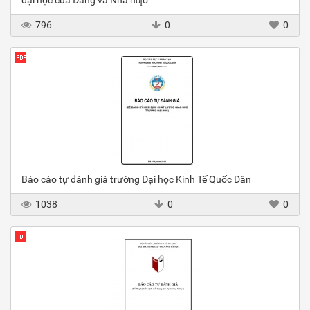
đại học của Đảng và Nhà nƣớ
796
0
0
Báo cáo tự đánh giá trường Đại học Kinh Tế Quốc Dân
1038
0
0