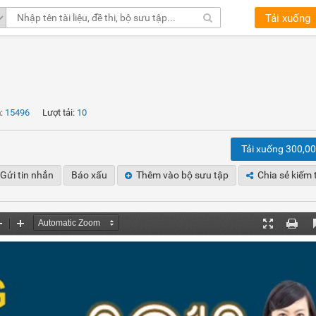
Tải xuống
:
15496
Lượt tải:
10
Tải xuống 300,0
Gửi tin nhắn
Báo xấu
Thêm vào bộ sưu tập
Chia sẻ kiếm 