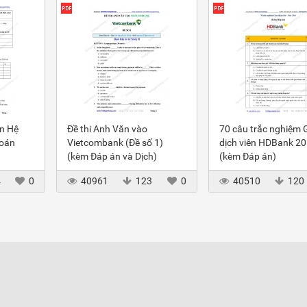
ôn Hệ
Đề thi Anh Văn vào
70 câu trắc nghiệm 
toán
Vietcombank (Đề số 1)
dịch viên HDBank 2
(kèm Đáp án và Dịch)
(kèm Đáp án)
4
0
40961
123
0
40510
120