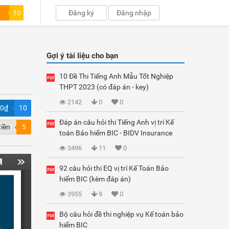
10
Đăng ký
Đăng nhập
Gợi ý tài liệu cho bạn
10 Đề Thi Tiếng Anh Mẫu Tốt Nghiệp
THPT 2023 (có đáp án - key)
2142
0
0
00₫
10
Đáp án câu hỏi thi Tiếng Anh vị trí Kế
tiền
5
toán Bảo hiểm BIC - BIDV Insurance
3496
11
0
92 câu hỏi thi EQ vị trí Kế Toán Bảo
hiểm BIC (kèm đáp án)
3955
9
0
Bộ câu hỏi đề thi nghiệp vụ Kế toán bảo
hiểm BIC