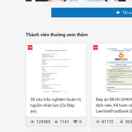
Tải x
Thành viên thường xem thêm
30 câu trắc nghiệm Quản trị
Đáp án Đề thi QHKH
nguồn nhân lực (Có Đáp
dịch viên, Kế toán v
án)
LienVietPostBank 
2012
129385
1161
0
81172
30