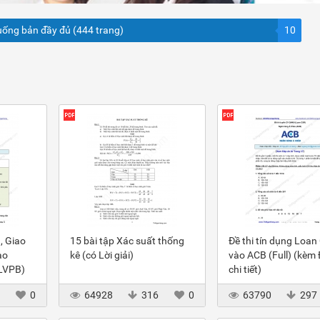
uống bản đầy đủ (444 trang)
10
, Giao
15 bài tập Xác suất thống
Đề thi tín dụng Loan
ào
kê (có Lời giải)
vào ACB (Full) (kèm
(LVPB)
chi tiết)
3
0
64928
316
0
63790
297