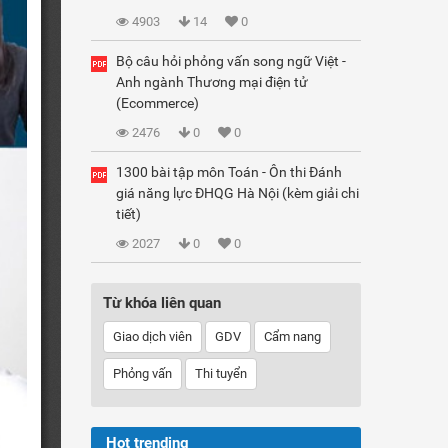
4903
14
0
Bộ câu hỏi phỏng vấn song ngữ Việt -
Anh ngành Thương mại điện tử
(Ecommerce)
2476
0
0
1300 bài tập môn Toán - Ôn thi Đánh
giá năng lực ĐHQG Hà Nội (kèm giải chi
tiết)
2027
0
0
Từ khóa liên quan
Giao dịch viên
GDV
Cẩm nang
Phỏng vấn
Thi tuyển
Hot trending