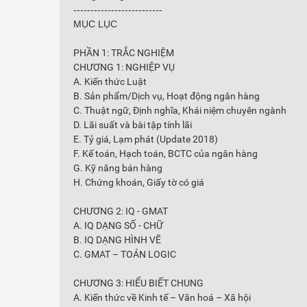
--------------------------
MỤC LỤC
PHẦN 1: TRẮC NGHIỆM
CHƯƠNG 1: NGHIỆP VỤ
A. Kiến thức Luật
B. Sản phẩm/Dịch vụ, Hoạt động ngân hàng
C. Thuật ngữ, Định nghĩa, Khái niệm chuyên ngành
D. Lãi suất và bài tập tính lãi
E. Tỷ giá, Lạm phát (Update 2018)
F. Kế toán, Hạch toán, BCTC của ngân hàng
G. Kỹ năng bán hàng
H. Chứng khoán, Giấy tờ có giá
CHƯƠNG 2: IQ - GMAT
A. IQ DẠNG SỐ - CHỮ
B. IQ DẠNG HÌNH VẼ
C. GMAT – TOÁN LOGIC
CHƯƠNG 3: HIỂU BIẾT CHUNG
A. Kiến thức về Kinh tế – Văn hoá – Xã hội