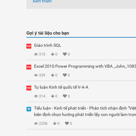
Xem thêm
Gợi ý tài liệu cho bạn
Giáo trình SQL
315
0
0
Excel 2010 Power Programming with VBA _John_108
339
0
0
Tự luận Kinh tế quốc tế V-A-A
314
0
0
Tiểu luận - Kinh tế phát triển - Phân tích nhận định "Vi
kiên định chọn hướng phát triển lấy con người làm trọn
2258
0
0