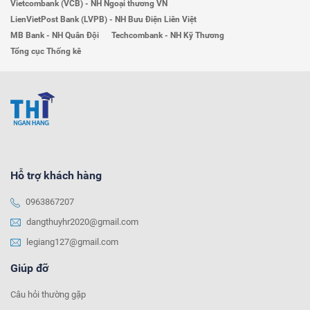
Vietcombank (VCB) - NH Ngoại thương VN
LienVietPost Bank (LVPB) - NH Bưu Điện Liên Việt
MB Bank - NH Quân Đội
Techcombank - NH Kỹ Thương
Tổng cục Thống kê
Hỗ trợ khách hàng
0963867207
dangthuyhr2020@gmail.com
legiang127@gmail.com
Giúp đỡ
Câu hỏi thường gặp