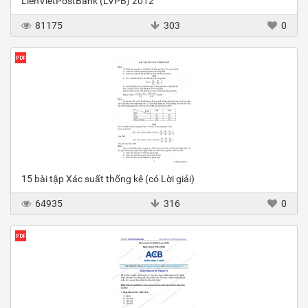
LienVietPostBank (LVPB) 2012
81175
303
0
15 bài tập Xác suất thống kê (có Lời giải)
64935
316
0