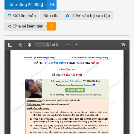
Tải xuống 25,000₫
14
Gửi tin nhắn
Báo xấu
Thêm vào bộ sưu tập
Chia sẻ kiếm tiền
5