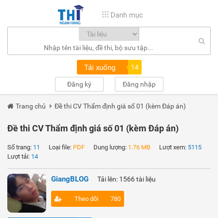
Danh mục
Tải xuống
14
Đăng ký
Đăng nhập
Trang chủ
Đề thi CV Thẩm định giá số 01 (kèm Đáp án)
Đề thi CV Thẩm định giá số 01 (kèm Đáp án)
Số trang:
11
Loại file:
PDF
Dung lượng:
1.76 MB
Lượt xem:
5115
Lượt tải:
14
GiangBLOG
Tải lên: 1566 tài liệu
Theo dõi
780