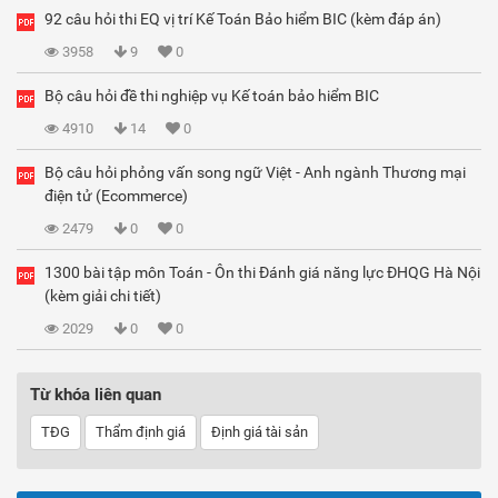
92 câu hỏi thi EQ vị trí Kế Toán Bảo hiểm BIC (kèm đáp án)
3958
9
0
Bộ câu hỏi đề thi nghiệp vụ Kế toán bảo hiểm BIC
4910
14
0
Bộ câu hỏi phỏng vấn song ngữ Việt - Anh ngành Thương mại
điện tử (Ecommerce)
2479
0
0
1300 bài tập môn Toán - Ôn thi Đánh giá năng lực ĐHQG Hà Nội
(kèm giải chi tiết)
2029
0
0
Từ khóa liên quan
TĐG
Thẩm định giá
Định giá tài sản