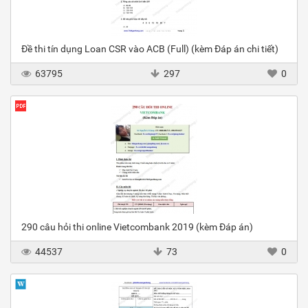
Đề thi tín dụng Loan CSR vào ACB (Full) (kèm Đáp án chi tiết)
63795
297
0
290 câu hỏi thi online Vietcombank 2019 (kèm Đáp án)
44537
73
0