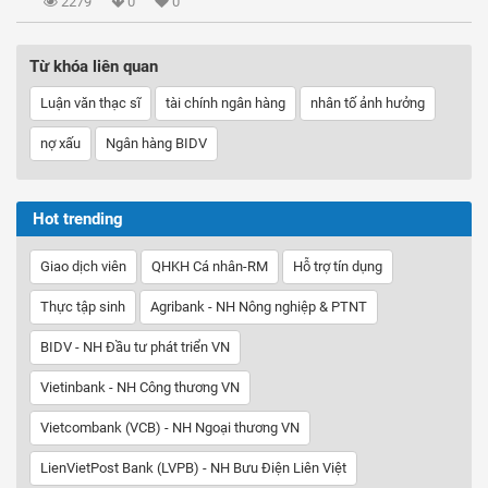
2279
0
0
Từ khóa liên quan
Luận văn thạc sĩ
tài chính ngân hàng
nhân tố ảnh hưởng
nợ xấu
Ngân hàng BIDV
Hot trending
Giao dịch viên
QHKH Cá nhân-RM
Hỗ trợ tín dụng
Thực tập sinh
Agribank - NH Nông nghiệp & PTNT
BIDV - NH Đầu tư phát triển VN
Vietinbank - NH Công thương VN
Vietcombank (VCB) - NH Ngoại thương VN
LienVietPost Bank (LVPB) - NH Bưu Điện Liên Việt