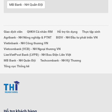
MB Bank - NH Quân Đội
Giao dịch viên
QHKH Cá nhân-RM
Hỗ trợ tín dụng
Thực tập sinh
Agribank - NH Nông nghiệp & PTNT
BIDV - NH Đầu tư phát triển VN
Vietinbank - NH Công thương VN
Vietcombank (VCB) - NH Ngoại thương VN
LienVietPost Bank (LVPB) - NH Bưu Điện Liên Việt
MB Bank - NH Quân Đội
Techcombank - NH Kỹ Thương
Tổng cục Thống kê
Hỗ trợ khách hàng