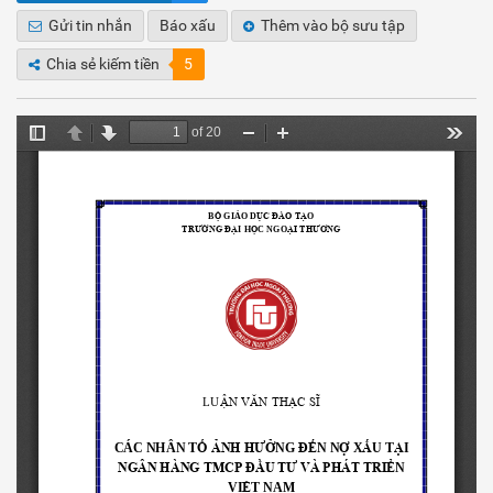
Gửi tin nhắn
Báo xấu
Thêm vào bộ sưu tập
Chia sẻ kiếm tiền
5