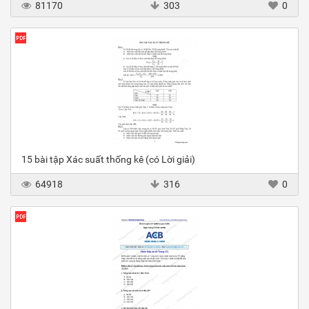
81170
303
0
15 bài tập Xác suất thống kê (có Lời giải)
64918
316
0