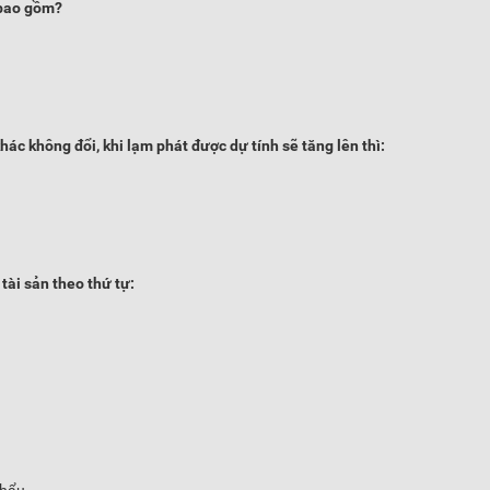
 bao gồm?
khác không đổi, khi lạm phát được dự tính sẽ tăng lên thì:
 tài sản theo thứ tự: