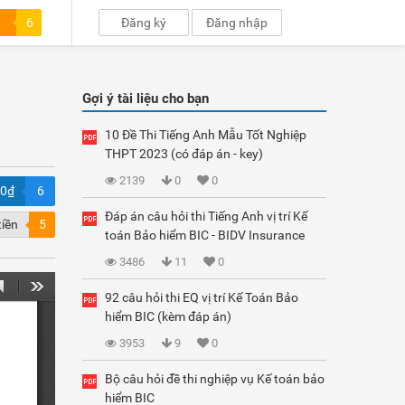
6
Đăng ký
Đăng nhập
Gợi ý tài liệu cho bạn
10 Đề Thi Tiếng Anh Mẫu Tốt Nghiệp
THPT 2023 (có đáp án - key)
2139
0
0
00₫
6
Đáp án câu hỏi thi Tiếng Anh vị trí Kế
tiền
5
toán Bảo hiểm BIC - BIDV Insurance
3486
11
0
92 câu hỏi thi EQ vị trí Kế Toán Bảo
hiểm BIC (kèm đáp án)
3953
9
0
Bộ câu hỏi đề thi nghiệp vụ Kế toán bảo
hiểm BIC