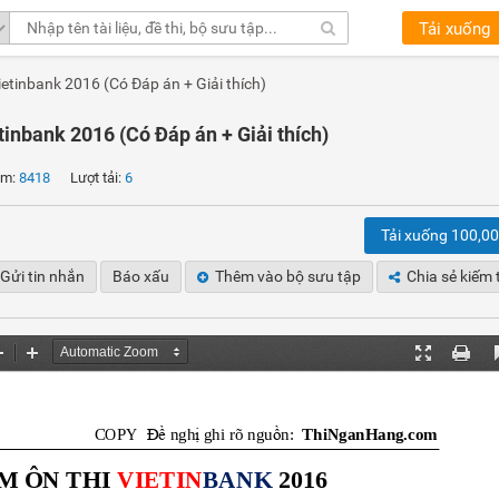
Tải xuống
etinbank 2016 (Có Đáp án + Giải thích)
inbank 2016 (Có Đáp án + Giải thích)
m:
8418
Lượt tải:
6
Tải xuống 100,0
Gửi tin nhắn
Báo xấu
Thêm vào bộ sưu tập
Chia sẻ kiếm 