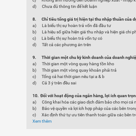
c) Không ảnh hưởng đến Doanh nghiệp xuất - nhập 
d) Chưa đủ thông tin để kết luận
8.
Chỉ tiêu tổng giá trị hiện tại thu nhập thuần của 
a) Là biểu thị sự hoàn trả vốn đã đầu tư
b) Là hiệu số giữa hiện giá thu nhập và hiện giá chi p
c) Là biểu thị sự hoàn trả vốn tự có
d) Tất cả các phương án trên
9.
Thời gian một chu kỳ kinh doanh của doanh nghi
a) Thời gian một vòng quay hàng tồn kho
b) Thời gian một vòng quay khoản phải trả
c) Tổng cả hai thời gian nêu tại a & b
d) Cả 3 ý trên đều sai
10.
Đối với hoạt động của ngân hàng, lợi ích quan trọ
a) Công khai hóa các giao dịch đảm bảo cho mọi cá nh
b) Bảo vệ quyền và lợi ích hợp pháp của các bên tron
c) Xác định thứ tự ưu tiên thanh toán giữa các bên t
Xem thêm