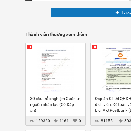
Tải x
Thành viên thường xem thêm
30 câu trắc nghiệm Quản trị
Đáp án Đề thi QHKH
nguồn nhân lực (Có Đáp
dịch viên, Kế toán v
án)
LienVietPostBank 
2012
129360
1161
0
81155
30