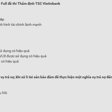
 Full đề thi Thẩm định TSC Vietinbank
iệp
h hình tài chính lành mạnh
ử dụng có hiệu quả
VLĐ được sử dụng có hiệu quả
 có hiệu quả
ụ trả nợ, khi xử lí tài sản bảo đảm để thực hiện một nghĩa vụ trả nợ đế
u hồi