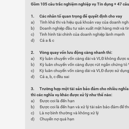
Gồm 105 câu trắc nghiệm nghiệp vụ Tín dụng
+ 47 câu
1.
Các nhân tố quan trọng để quyết định cho vay
a) Tính khả thi và hiệu quả khoản vay của doanh ngh
b) Doanh nghiệp đầu tư sản xuất mặt hàng mới và tìn
c) Tình hình tài chính của doanh nghiệp lành mạnh
d) Cả a & c
2.
Vòng quay vốn lưu động càng nhanh thì:
a) Kỳ luân chuyển vốn càng dài và VLĐ không được s
b) Kỳ luân chuyển vốn càng được rút ngắn chứng tỏ 
c) Kỳ luân chuyển vốn càng dài và VLĐ được sử dụng
d) Cả a, b, c đều sai
3.
Trường
hợp một tài sản bảo đảm cho nhiều nghĩa v
thì các nghĩa vụ khác được xử lý như thế nào:
a) Được coi là đến hạn
b) Được coi là đến hạn và xử lý tài sản bảo đảm để th
c) Là nợ bình thường và không xử lý
d) Chuyển nợ quá hạn