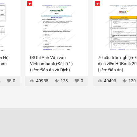
ôn Hệ
Đề thi Anh Văn vào
70 câu trắc nghiệm 
toán
Vietcombank (Đề số 1)
dịch viên HDBank 2
(kèm Đáp án và Dịch)
(kèm Đáp án)
4
0
40955
123
0
40493
120