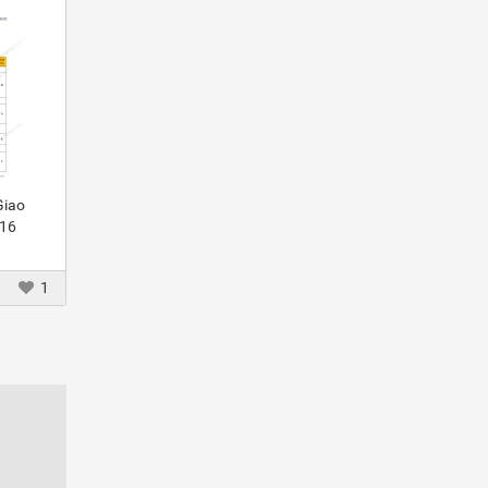
Giao
016
1