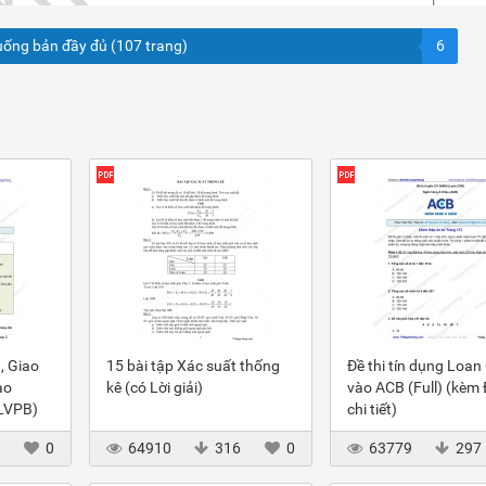
uống bản đầy đủ (107 trang)
6
, Giao
15 bài tập Xác suất thống
Đề thi tín dụng Loan
ào
kê (có Lời giải)
vào ACB (Full) (kèm
(LVPB)
chi tiết)
3
0
64910
316
0
63779
297