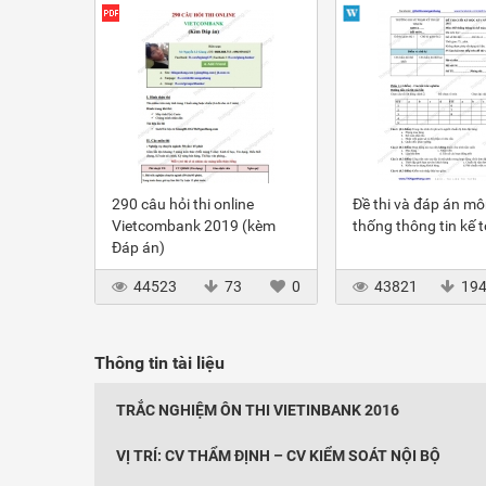
290 câu hỏi thi online
Đề thi và đáp án m
Vietcombank 2019 (kèm
thống thông tin kế 
Đáp án)
44523
73
0
43821
19
Thông tin tài liệu
TRẮC NGHIỆM ÔN THI VIETINBANK 2016
VỊ TRÍ: CV THẨM ĐỊNH – CV KIỂM SOÁT NỘI BỘ