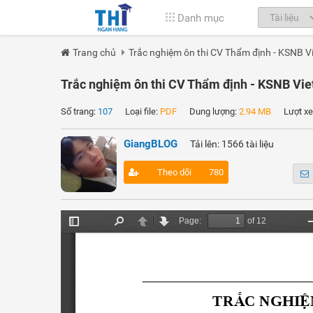
Danh mục
Trang chủ
Trắc nghiệm ôn thi CV Thẩm định - KSNB Vi
Trắc nghiệm ôn thi CV Thẩm định - KSNB Viet
Số trang:
107
Loại file:
PDF
Dung lượng:
2.94 MB
Lượt xe
GiangBLOG
Tải lên: 1566 tài liệu
Theo dõi
780