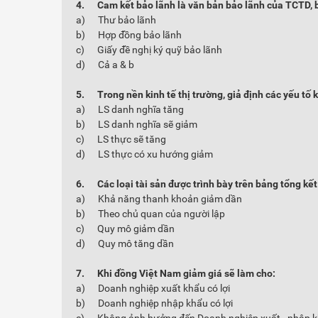
4.
Cam
kết bảo lãnh là văn bản bảo lãnh của TCTD,
a) Thư bảo lãnh
b) Hợp đồng bảo lãnh
c) Giấy đề nghị ký quỹ bảo lãnh
d) Cả a & b
5.
Trong nền kinh tế thị trường, giả định các yếu tố 
a) LS danh nghĩa tăng
b) LS danh nghĩa sẽ giảm
c) LS thực sẽ tăng
d) LS thực có xu hướng giảm
6.
Các loại tài sản được trình bày trên bảng tổng kết
a) Khả năng thanh khoản giảm dần
b) Theo chủ quan của người lập
c) Quy mô giảm dần
d) Quy mô tăng dần
7.
Khi đồng Việt Nam giảm giá sẽ làm cho:
a) Doanh nghiệp xuất khẩu có lợi
b) Doanh nghiệp nhập khẩu có lợi