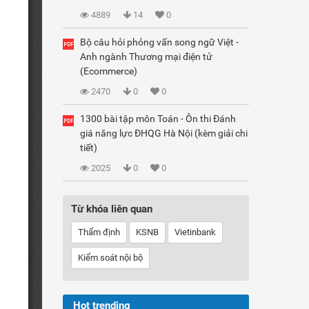
4889
14
0
Bộ câu hỏi phỏng vấn song ngữ Việt -
Anh ngành Thương mại điện tử
(Ecommerce)
2470
0
0
1300 bài tập môn Toán - Ôn thi Đánh
giá năng lực ĐHQG Hà Nội (kèm giải chi
tiết)
2025
0
0
Từ khóa liên quan
Thẩm định
KSNB
Vietinbank
Kiểm soát nội bộ
Hot trending