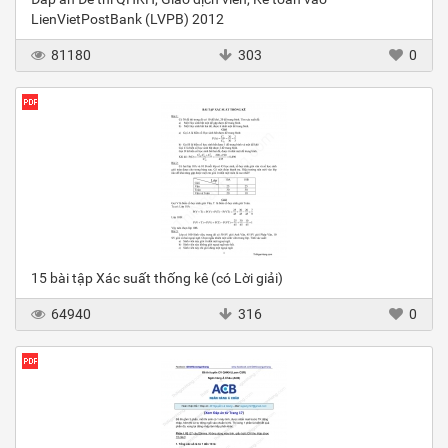
LienVietPostBank (LVPB) 2012
81180
303
0
15 bài tập Xác suất thống kê (có Lời giải)
64940
316
0