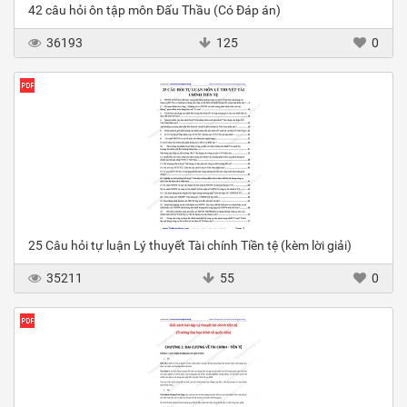
42 câu hỏi ôn tập môn Đấu Thầu (Có Đáp án)
36193
125
0
25 Câu hỏi tự luận Lý thuyết Tài chính Tiền tệ (kèm lời giải)
35211
55
0