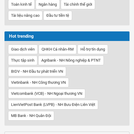
Toán kinh tế
Ngân hàng
Tài chính thế giới
Tài liệu nâng cao
Đầu tư tiền tệ
Hot trending
Giao dịch viên
QHKH Cá nhân-RM
Hỗ trợ tín dụng
Thực tập sinh
Agribank - NH Nông nghiệp & PTNT
BIDV - NH Đầu tư phát triển VN
Vietinbank - NH Công thương VN
Vietcombank (VCB) - NH Ngoại thương VN
LienVietPost Bank (LVPB) - NH Bưu Điện Liên Việt
MB Bank - NH Quân Đội