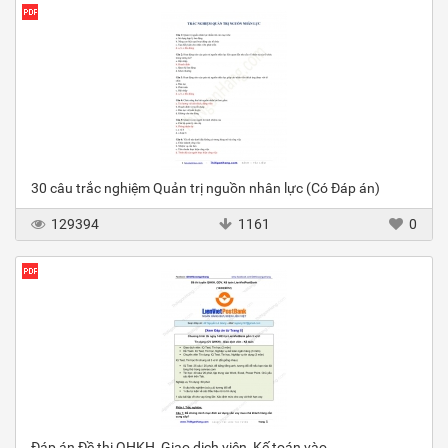
30 câu trắc nghiệm Quản trị nguồn nhân lực (Có Đáp án)
129394
1161
0
Đáp án Đề thi QHKH, Giao dịch viên, Kế toán vào