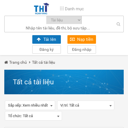
Danh mục
Tải lên
Nạp tiền
Đăng ký
Đăng nhập
Trang chủ
Tất cả tài liệu
Tất cả tài liệu
Sắp xếp:
Xem nhiều nhất
Vị trí:
Tất cả
Tổ chức:
Tất cả