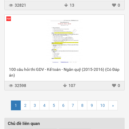
32821
13
0
100 câu hỏi thi GDV - Kế toán - Ngân quỹ (2015-2016) (Có Đáp
án)
32598
107
0
1
2
3
4
5
6
7
8
9
10
»
Chủ đề liên quan