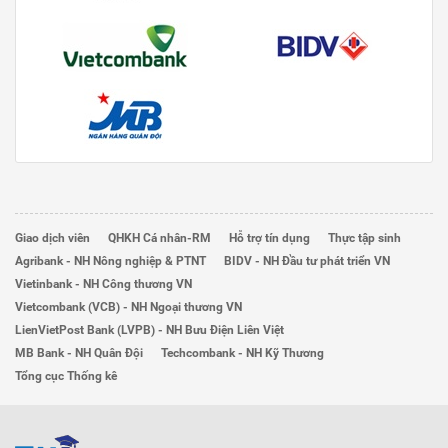
Giao dịch viên
QHKH Cá nhân-RM
Hỗ trợ tín dụng
Thực tập sinh
Agribank - NH Nông nghiệp & PTNT
BIDV - NH Đầu tư phát triển VN
Vietinbank - NH Công thương VN
Vietcombank (VCB) - NH Ngoại thương VN
LienVietPost Bank (LVPB) - NH Bưu Điện Liên Việt
MB Bank - NH Quân Đội
Techcombank - NH Kỹ Thương
Tổng cục Thống kê