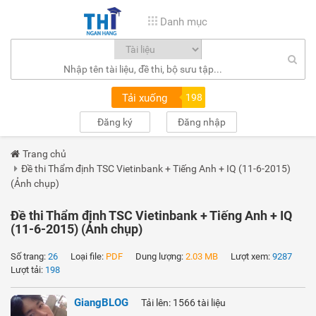
Danh mục
Tải xuống
198
Đăng ký
Đăng nhập
Trang chủ
Đề thi Thẩm định TSC Vietinbank + Tiếng Anh + IQ (11-6-2015)
(Ảnh chụp)
Đề thi Thẩm định TSC Vietinbank + Tiếng Anh + IQ
(11-6-2015) (Ảnh chụp)
Số trang:
26
Loại file:
PDF
Dung lượng:
2.03 MB
Lượt xem:
9287
Lượt tải:
198
GiangBLOG
Tải lên: 1566 tài liệu