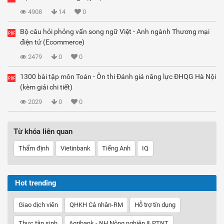
4908
14
0
Bộ câu hỏi phỏng vấn song ngữ Việt - Anh ngành Thương mại
điện tử (Ecommerce)
2479
0
0
1300 bài tập môn Toán - Ôn thi Đánh giá năng lực ĐHQG Hà Nội
(kèm giải chi tiết)
2029
0
0
Từ khóa liên quan
Thẩm định
Vietinbank
Tiếng Anh
IQ
Hot trending
Giao dịch viên
QHKH Cá nhân-RM
Hỗ trợ tín dụng
Thực tập sinh
Agribank - NH Nông nghiệp & PTNT