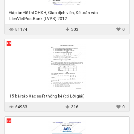
Đáp án Đề thi QHKH, Giao dịch viên, Kế toán vào
LienVietPostBank (LVPB) 2012
81174
303
0
15 bài tập Xác suất thống kê (có Lời giải)
64933
316
0