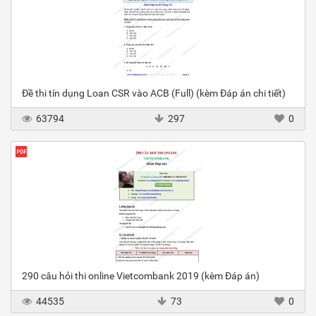
Đề thi tín dụng Loan CSR vào ACB (Full) (kèm Đáp án chi tiết)
63794
297
0
290 câu hỏi thi online Vietcombank 2019 (kèm Đáp án)
44535
73
0