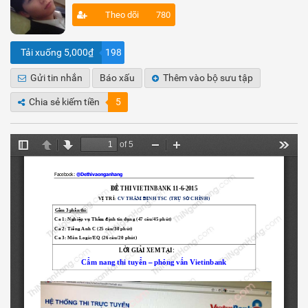
Theo dõi
780
Tải xuống 5,000₫
198
Gửi tin nhắn
Báo xấu
Thêm vào bộ sưu tập
Chia sẻ kiếm tiền
5