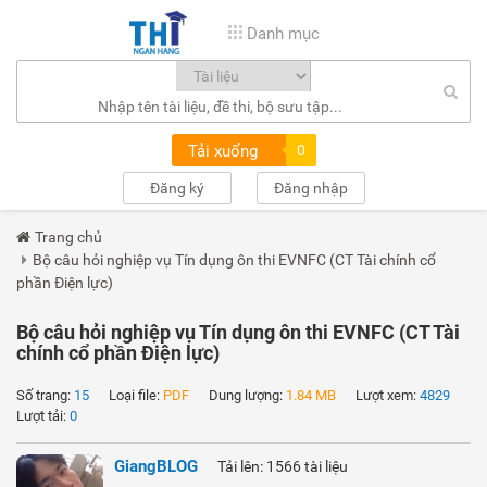
Danh mục
Tải xuống
0
Đăng ký
Đăng nhập
Trang chủ
Bộ câu hỏi nghiệp vụ Tín dụng ôn thi EVNFC (CT Tài chính cổ
phần Điện lực)
Bộ câu hỏi nghiệp vụ Tín dụng ôn thi EVNFC (CT Tài
chính cổ phần Điện lực)
Số trang:
15
Loại file:
PDF
Dung lượng:
1.84 MB
Lượt xem:
4829
Lượt tải:
0
GiangBLOG
Tải lên: 1566 tài liệu