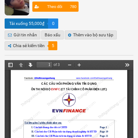
Theo dõi
780
Tải xuống 55,000₫
0
Gửi tin nhắn
Báo xấu
Thêm vào bộ sưu tập
Chia sẻ kiếm tiền
5