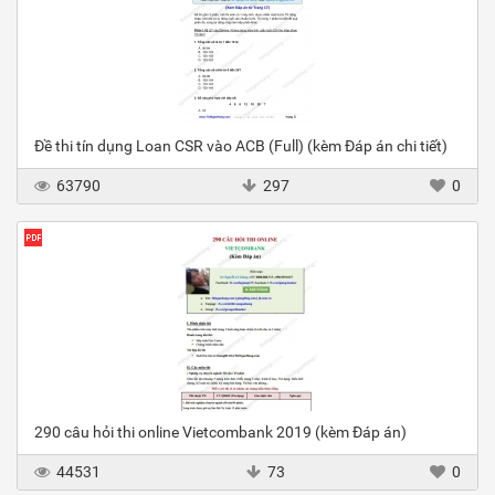
Đề thi tín dụng Loan CSR vào ACB (Full) (kèm Đáp án chi tiết)
63790
297
0
290 câu hỏi thi online Vietcombank 2019 (kèm Đáp án)
44531
73
0