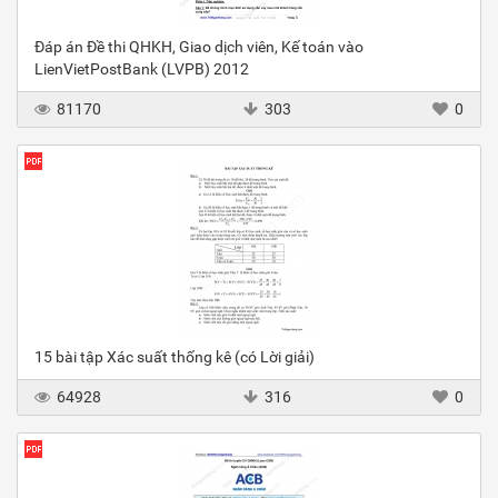
Đáp án Đề thi QHKH, Giao dịch viên, Kế toán vào
LienVietPostBank (LVPB) 2012
81170
303
0
15 bài tập Xác suất thống kê (có Lời giải)
64928
316
0