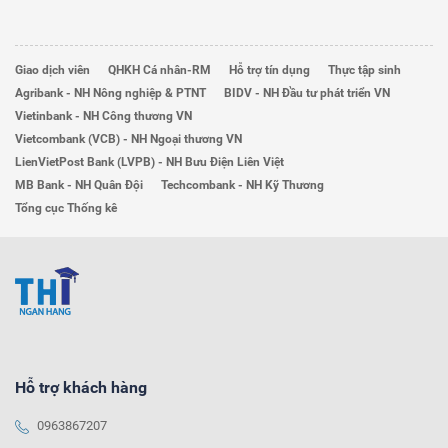
Giao dịch viên
QHKH Cá nhân-RM
Hỗ trợ tín dụng
Thực tập sinh
Agribank - NH Nông nghiệp & PTNT
BIDV - NH Đầu tư phát triển VN
Vietinbank - NH Công thương VN
Vietcombank (VCB) - NH Ngoại thương VN
LienVietPost Bank (LVPB) - NH Bưu Điện Liên Việt
MB Bank - NH Quân Đội
Techcombank - NH Kỹ Thương
Tổng cục Thống kê
Hỗ trợ khách hàng
0963867207