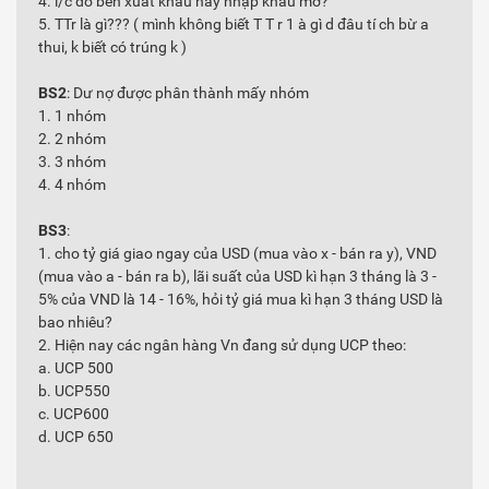
4. l/c do bên xuất khâu hay nhập khẩu mở?
5. TTr là gì??? ( mình không biết T T r 1 à gì d đâu tí ch bừ a
thui, k biết có trúng k )
BS2
: Dư nợ được phân thành mấy nhóm
1. 1 nhóm
2. 2 nhóm
3. 3 nhóm
4. 4 nhóm
BS3
:
1. cho tỷ giá giao ngay của USD (mua vào x - bán ra y), VND
(mua vào a - bán ra b), lãi suất của USD kì hạn 3 tháng là 3 -
5% của VND là 14 - 16%, hỏi tỷ giá mua kì hạn 3 tháng USD là
bao nhiêu?
2. Hiện nay các ngân hàng Vn đang sử dụng UCP theo:
a. UCP 500
b. UCP550
c. UCP600
d. UCP 650