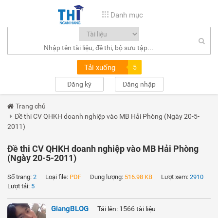
Danh mục
Tải xuống
5
Đăng ký
Đăng nhập
Trang chủ
Đề thi CV QHKH doanh nghiệp vào MB Hải Phòng (Ngày 20-5-
2011)
Đề thi CV QHKH doanh nghiệp vào MB Hải Phòng
(Ngày 20-5-2011)
Số trang:
2
Loại file:
PDF
Dung lượng:
516.98 KB
Lượt xem:
2910
Lượt tải:
5
GiangBLOG
Tải lên: 1566 tài liệu