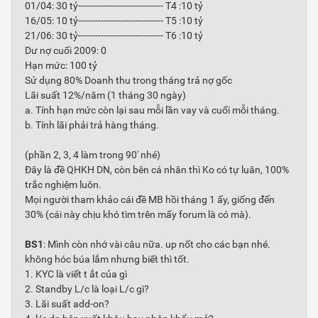
01/04: 30 tỷ------------------------------ T4 :10 tỷ
16/05: 10 tỷ------------------------------ T5 :10 tỷ
21/06: 30 tỷ------------------------------ T6 :10 tỷ
Dư nợ cuối 2009: 0
Hạn mức: 100 tỷ
Sử dụng 80% Doanh thu trong tháng trả nợ gốc
Lãi suất 12%/năm (1 tháng 30 ngày)
a. Tính hạn mức còn lại sau mỗi lần vay và cuối mỗi tháng.
b. Tính lãi phải trả hàng tháng.
(phần 2, 3, 4 làm trong 90' nhé)
Đây là đề QHKH DN, còn bên cá nhân thì Ko có tự luân, 100%
trắc nghiệm luôn.
Mọi người tham khảo cái đề MB hồi tháng 1 ấy, giống đến
30% (cái này chịu khó tìm trên mấy forum là có mà).
BS1
: Mình còn nhớ vài câu nữa. up nốt cho các bạn nhé.
không hóc búa lắm nhưng biết thì tốt.
1. KYC là viết t ắt của gì
2. Standby L/c là loại L/c gì?
3. Lãi suất add-on?