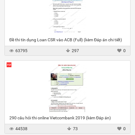
Đề thi tín dụng Loan CSR vào ACB (Full) (kèm Đáp án chi tiết)
63795
297
0
290 câu hỏi thi online Vietcombank 2019 (kèm Đáp án)
44538
73
0