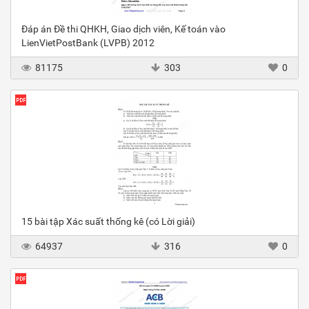
Đáp án Đề thi QHKH, Giao dịch viên, Kế toán vào
LienVietPostBank (LVPB) 2012
81175
303
0
15 bài tập Xác suất thống kê (có Lời giải)
64937
316
0