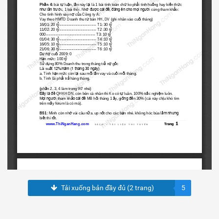
Tải xuống bản đầy đủ (2 trang)
5