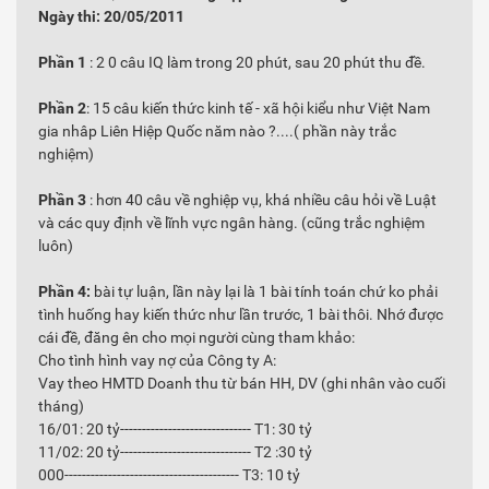
Ngày thi: 20/05/2011
Phần 1
: 2 0 câu IQ làm trong 20 phút, sau 20 phút thu đề.
Phần 2
: 15 câu kiến thức kinh tế - xã hội kiểu như Việt Nam
gia nhâp Liên Hiệp Quốc năm nào ?....( phần này trắc
nghiệm)
Phần 3
: hơn 40 câu về nghiệp vụ, khá nhiều câu hỏi về Luật
và các quy định về lĩnh vực ngân hàng. (cũng trắc nghiệm
luôn)
Phần 4:
bài tự luận, lần này lại là 1 bài tính toán chứ ko phải
tình huống hay kiến thức như lần trước, 1 bài thôi. Nhớ được
cái đề, đăng ên cho mọi người cùng tham khảo:
Cho tình hình vay nợ của Công ty A:
Vay theo HMTD Doanh thu từ bán HH, DV (ghi nhân vào cuối
tháng)
16/01: 20 tỷ------------------------------ T1: 30 tỷ
11/02: 20 tỷ------------------------------ T2 :30 tỷ
000---------------------------------------- T3: 10 tỷ