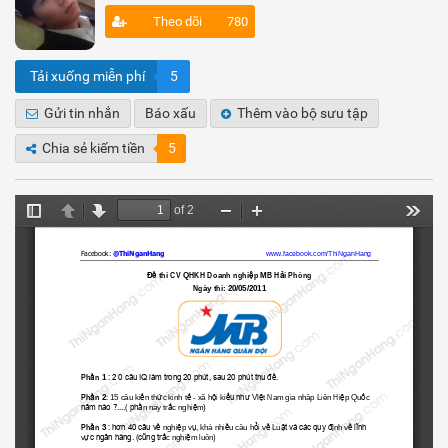
Theo dõi
780
Tải xuống miễn phí
5
Gửi tin nhắn
Báo xấu
Thêm vào bộ sưu tập
Chia sẻ kiếm tiền
5