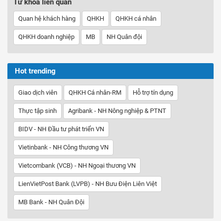
Từ khóa liên quan
Quan hệ khách hàng
QHKH
QHKH cá nhân
QHKH doanh nghiệp
MB
NH Quân đội
Hot trending
Giao dịch viên
QHKH Cá nhân-RM
Hỗ trợ tín dụng
Thực tập sinh
Agribank - NH Nông nghiệp & PTNT
BIDV - NH Đầu tư phát triển VN
Vietinbank - NH Công thương VN
Vietcombank (VCB) - NH Ngoại thương VN
LienVietPost Bank (LVPB) - NH Bưu Điện Liên Việt
MB Bank - NH Quân Đội