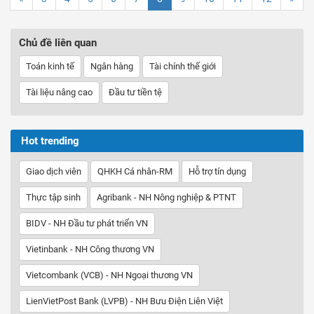
Chủ đề liên quan
Toán kinh tế
Ngân hàng
Tài chính thế giới
Tài liệu nâng cao
Đầu tư tiền tệ
Hot trending
Giao dịch viên
QHKH Cá nhân-RM
Hỗ trợ tín dụng
Thực tập sinh
Agribank - NH Nông nghiệp & PTNT
BIDV - NH Đầu tư phát triển VN
Vietinbank - NH Công thương VN
Vietcombank (VCB) - NH Ngoại thương VN
LienVietPost Bank (LVPB) - NH Bưu Điện Liên Việt