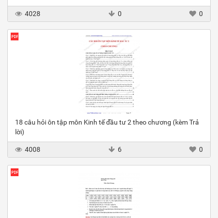
4028
0
0
18 câu hỏi ôn tập môn Kinh tế đầu tư 2 theo chương (kèm Trả
lời)
4008
6
0