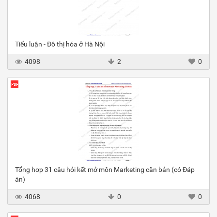
Tiểu luận - Đô thị hóa ở Hà Nội
4098
2
0
Tổng hơp 31 câu hỏi kết mở môn Marketing căn bản (có Đáp
án)
4068
0
0