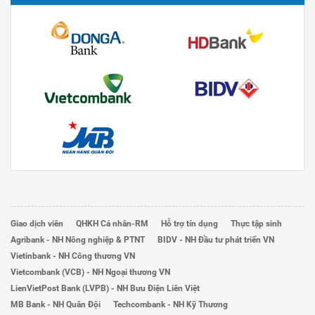
Giao dịch viên
QHKH Cá nhân-RM
Hỗ trợ tín dụng
Thực tập sinh
Agribank - NH Nông nghiệp & PTNT
BIDV - NH Đầu tư phát triển VN
Vietinbank - NH Công thương VN
Vietcombank (VCB) - NH Ngoại thương VN
LienVietPost Bank (LVPB) - NH Bưu Điện Liên Việt
MB Bank - NH Quân Đội
Techcombank - NH Kỹ Thương