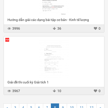
Hướng dẫn giải các dạng bài tập cơ bản - Kinh tế lượng
3996
36
0
Giải đề thi cuối kỳ Giải tích 1
3967
10
0
«
3
4
5
6
7
8
9
10
11
12
»